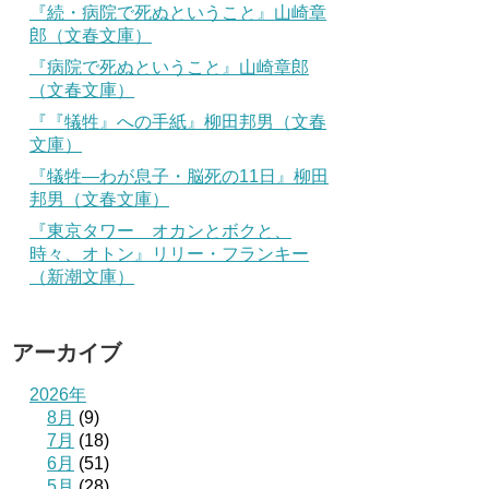
『続・病院で死ぬということ』山崎章
郎（文春文庫）
『病院で死ぬということ』山崎章郎
（文春文庫）
『『犠牲』への手紙』柳田邦男（文春
文庫）
『犠牲―わが息子・脳死の11日』柳田
邦男（文春文庫）
『東京タワー オカンとボクと、
時々、オトン』リリー・フランキー
（新潮文庫）
アーカイブ
2026年
8月
(9)
7月
(18)
6月
(51)
5月
(28)