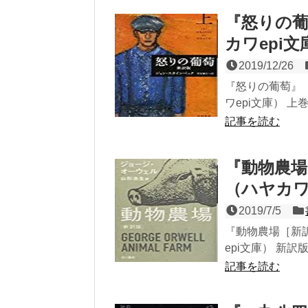
『怒りの
カワepi文
2019/12/26
『怒りの葡萄』
ワepi文庫） 上巻 
記事を読む
『動物農
（ハヤカワ
2019/7/5
『動物農場［新
epi文庫） 新訳版2
記事を読む