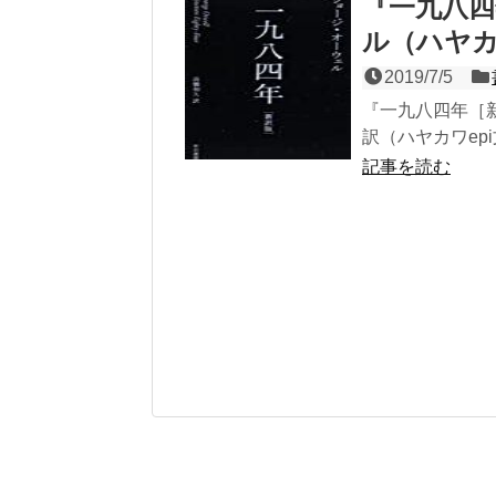
『一九八
ル（ハヤカ
2019/7/5
『一九八四年［
訳（ハヤカワepi文
記事を読む