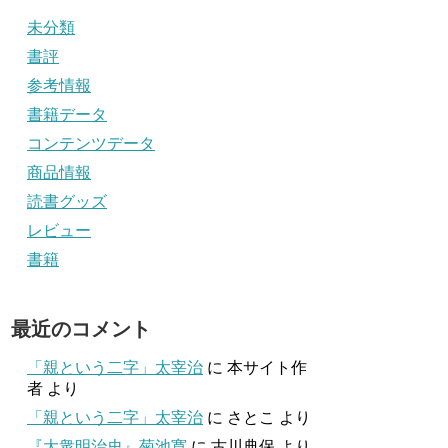
未分類
書評
参考情報
書籍データ
コンテンツデータ
商品情報
読書グッズ
レビュー
書籍
最近のコメント
「親という二字」太宰治
に
本サイト作
者
より
「親という二字」太宰治
に
さとこ
より
『大衆明治史』菊池寛
に
古川典保
より