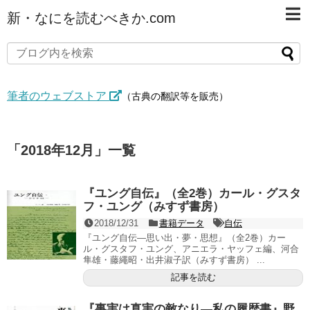
新・なにを読むべきか.com
筆者のウェブストア
（古典の翻訳等を販売）
「
2018年12月
」
一覧
『ユング自伝』（全2巻）カール・グスタ
フ・ユング（みすず書房）
2018/12/31
書籍データ
自伝
『ユング自伝―思い出・夢・思想』（全2巻）カー
ル・グスタフ・ユング、アニエラ・ヤッフェ編、河合
隼雄・藤繩昭・出井淑子訳（みすず書房） ...
記事を読む
『事実は真実の敵なり―私の履歴書』野