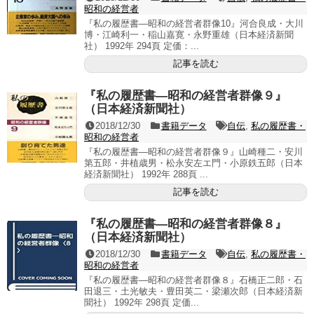
昭和の経営者
『私の履歴書―昭和の経営者群像10』河合良成・大川
博・江崎利一・稲山嘉寛・永野重雄（日本経済新聞
社） 1992年 294頁 定価：...
記事を読む
『私の履歴書―昭和の経営者群像９』
（日本経済新聞社）
2018/12/30
書籍データ
自伝
,
私の履歴書・
昭和の経営者
『私の履歴書―昭和の経営者群像９』山崎種二・安川
第五郎・井植歳男・松永安左エ門・小原鉄五郎（日本
経済新聞社） 1992年 288頁 ...
記事を読む
『私の履歴書―昭和の経営者群像８』
（日本経済新聞社）
2018/12/30
書籍データ
自伝
,
私の履歴書・
昭和の経営者
『私の履歴書―昭和の経営者群像８』石橋正二郎・石
田退三・土光敏夫・豊田英二・梁瀬次郎（日本経済新
聞社） 1992年 298頁 定価...