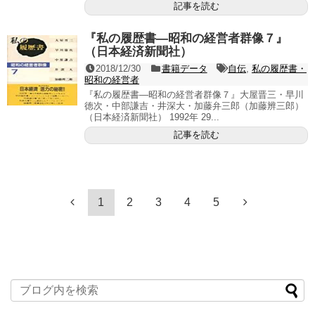
記事を読む
『私の履歴書―昭和の経営者群像７』
（日本経済新聞社）
2018/12/30
書籍データ
自伝
,
私の履歴書・
昭和の経営者
『私の履歴書―昭和の経営者群像７』大屋晋三・早川
徳次・中部謙吉・井深大・加藤弁三郎（加藤辨三郎）
（日本経済新聞社） 1992年 29...
記事を読む
1
2
3
4
5