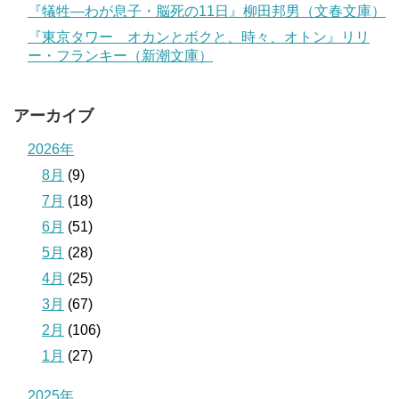
『犠牲―わが息子・脳死の11日』柳田邦男（文春文庫）
『東京タワー オカンとボクと、時々、オトン』リリ
ー・フランキー（新潮文庫）
アーカイブ
2026年
8月
(9)
7月
(18)
6月
(51)
5月
(28)
4月
(25)
3月
(67)
2月
(106)
1月
(27)
2025年