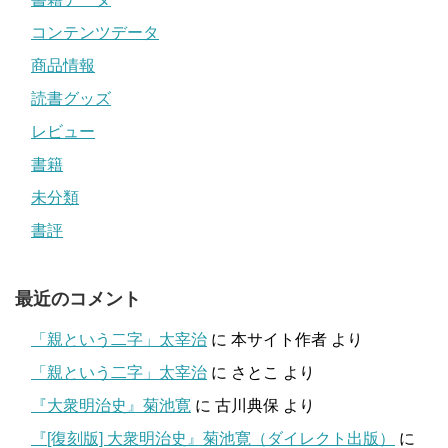
コンテンツデータ
商品情報
読書グッズ
レビュー
書籍
未分類
書評
最近のコメント
「親という二字」太宰治
に
本サイト作者
より
「親という二字」太宰治
に
さとこ
より
『大衆明治史』菊池寛
に
古川典保
より
『[復刻版] 大衆明治史』菊池寛（ダイレクト出版）
に