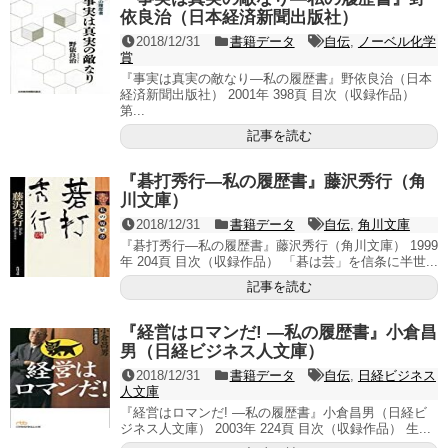
依良治（日本経済新聞出版社）
2018/12/31
書籍データ
自伝
,
ノーベル化学
賞
『事実は真実の敵なり―私の履歴書』野依良治（日本
経済新聞出版社） 2001年 398頁 目次（収録作品）
第...
記事を読む
『碁打秀行―私の履歴書』藤沢秀行（角
川文庫）
2018/12/31
書籍データ
自伝
,
角川文庫
『碁打秀行―私の履歴書』藤沢秀行（角川文庫） 1999
年 204頁 目次（収録作品） 「碁は芸」を信条に半世...
記事を読む
『経営はロマンだ! ―私の履歴書』小倉昌
男（日経ビジネス人文庫）
2018/12/31
書籍データ
自伝
,
日経ビジネス
人文庫
『経営はロマンだ! ―私の履歴書』小倉昌男（日経ビ
ジネス人文庫） 2003年 224頁 目次（収録作品） 生...