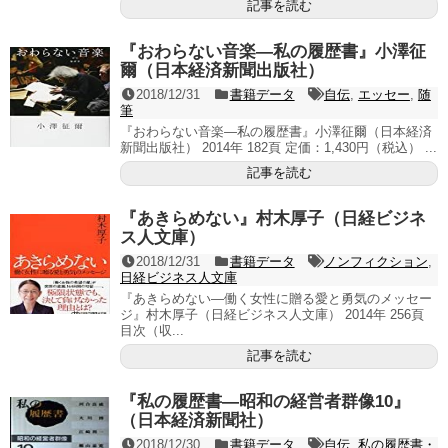
記事を読む
『おわらない音楽―私の履歴書』小澤征
爾（日本経済新聞出版社）
2018/12/31
書籍データ
自伝
,
エッセー
,
随
筆
『おわらない音楽―私の履歴書』小澤征爾（日本経済
新聞出版社） 2014年 182頁 定価：1,430円（税込） ...
記事を読む
『あきらめない』村木厚子（日経ビジネ
ス人文庫）
2018/12/31
書籍データ
ノンフィクション
,
日経ビジネス人文庫
『あきらめない―働く女性に贈る愛と勇気のメッセー
ジ』村木厚子（日経ビジネス人文庫） 2014年 256頁
目次（収...
記事を読む
『私の履歴書―昭和の経営者群像10』
（日本経済新聞社）
2018/12/30
書籍データ
自伝
,
私の履歴書・