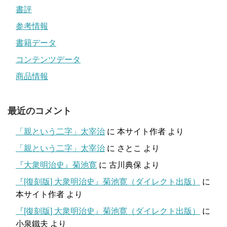
書評
参考情報
書籍データ
コンテンツデータ
商品情報
最近のコメント
「親という二字」太宰治
に
本サイト作者
より
「親という二字」太宰治
に
さとこ
より
『大衆明治史』菊池寛
に
古川典保
より
『[復刻版] 大衆明治史』菊池寛（ダイレクト出版）
に
本サイト作者
より
『[復刻版] 大衆明治史』菊池寛（ダイレクト出版）
に
小泉鐵夫
より