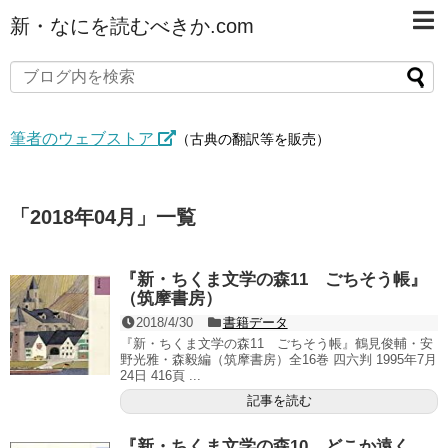
新・なにを読むべきか.com
筆者のウェブストア
（古典の翻訳等を販売）
「
2018年04月
」
一覧
『新・ちくま文学の森11 ごちそう帳』
（筑摩書房）
2018/4/30
書籍データ
『新・ちくま文学の森11 ごちそう帳』鶴見俊輔・安
野光雅・森毅編（筑摩書房）全16巻 四六判 1995年7月
24日 416頁 ...
記事を読む
『新・ちくま文学の森10 どこか遠く