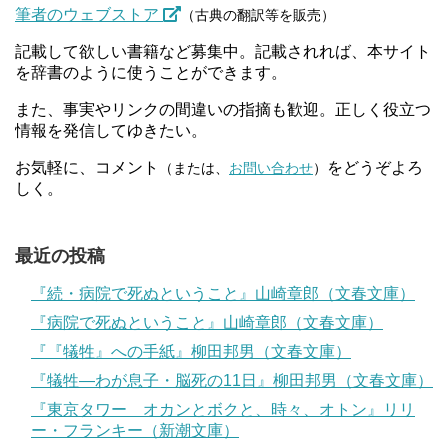
筆者のウェブストア
（古典の翻訳等を販売）
記載して欲しい書籍など募集中。記載されれば、本サイト
を辞書のように使うことができます。
また、事実やリンクの間違いの指摘も歓迎。正しく役立つ
情報を発信してゆきたい。
お気軽に、コメント
をどうぞよろ
（または、
お問い合わせ
）
しく。
最近の投稿
『続・病院で死ぬということ』山崎章郎（文春文庫）
『病院で死ぬということ』山崎章郎（文春文庫）
『『犠牲』への手紙』柳田邦男（文春文庫）
『犠牲―わが息子・脳死の11日』柳田邦男（文春文庫）
『東京タワー オカンとボクと、時々、オトン』リリ
ー・フランキー（新潮文庫）