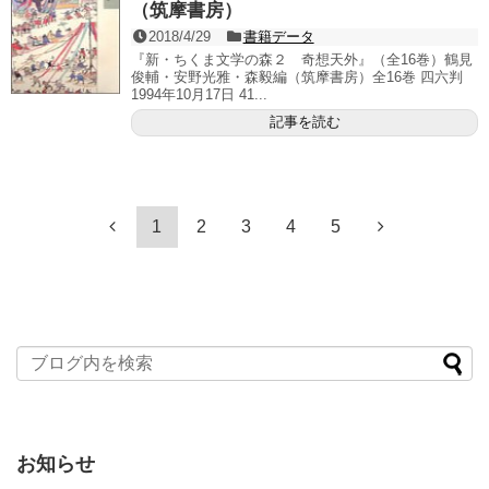
（筑摩書房）
2018/4/29
書籍データ
『新・ちくま文学の森２ 奇想天外』（全16巻）鶴見
俊輔・安野光雅・森毅編（筑摩書房）全16巻 四六判
1994年10月17日 41...
記事を読む
1
2
3
4
5
お知らせ