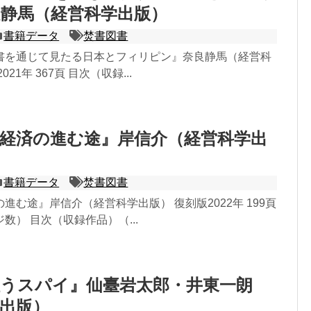
静馬（経営科学出版）
書籍データ
焚書図書
書を通じて見たる日本とフィリピン』奈良静馬（経営科
21年 367頁 目次（収録...
経済の進む途』岸信介（経営科学出
書籍データ
焚書図書
進む途』岸信介（経営科学出版） 復刻版2022年 199頁
数） 目次（収録作品）（...
狙うスパイ』仙臺岩太郎・井東一朗
出版）