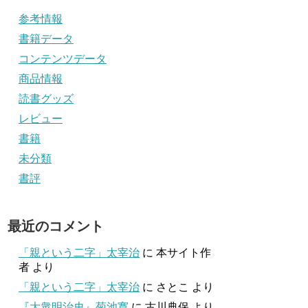
参考情報
書籍データ
コンテンツデータ
商品情報
読書グッズ
レビュー
書籍
未分類
書評
最近のコメント
「親という二字」太宰治
に
本サイト作
者
より
「親という二字」太宰治
に
さとこ
より
『大衆明治史』菊池寛
に
古川典保
より