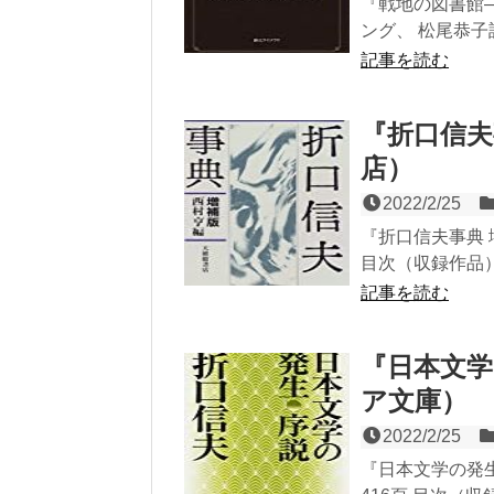
『戦地の図書館
ング、 松尾恭子訳
記事を読む
『折口信夫
店）
2022/2/25
『折口信夫事典 
目次（収録作品）
記事を読む
『日本文学
ア文庫）
2022/2/25
『日本文学の発生