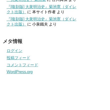
『[復刻版] 大衆明治史』菊池寛（ダイレ
クト出版）
に
本サイト作者
より
『[復刻版] 大衆明治史』菊池寛（ダイレ
クト出版）
に
小泉鐵夫
より
メタ情報
ログイン
投稿フィード
コメントフィード
WordPress.org