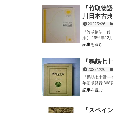
『竹取物語
川日本古典
2022/2/26
『竹取物語 付
庫） 1956年12
記事を読む
『鸚鵡七十
2022/2/26
『鸚鵡七十話―イ
年初版発行 368
記事を読む
『スペイ