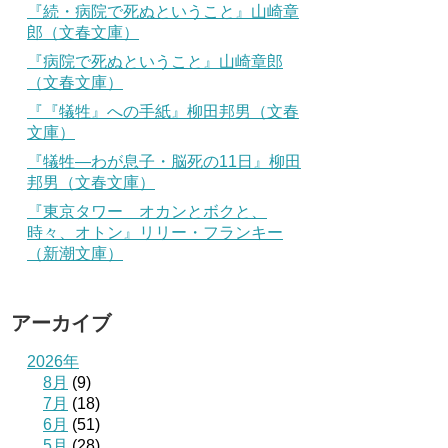
『続・病院で死ぬということ』山崎章
郎（文春文庫）
『病院で死ぬということ』山崎章郎
（文春文庫）
『『犠牲』への手紙』柳田邦男（文春
文庫）
『犠牲―わが息子・脳死の11日』柳田
邦男（文春文庫）
『東京タワー オカンとボクと、
時々、オトン』リリー・フランキー
（新潮文庫）
アーカイブ
2026年
8月
(9)
7月
(18)
6月
(51)
5月
(28)