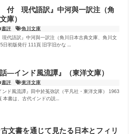
 付 現代語訳』中河與一訳注（角
文庫）
書評
角川文庫
 現代語訳』中河與一訳注（角川日本古典文庫、角川文
月5日初版発行 111頁 旧字旧かな ...
話―インド風流譚』（東洋文庫）
書評
東洋文庫
ンド風流譚』田中於菟弥訳（平凡社・東洋文庫） 1963
頁 本書は、古代インドの説...
ン古文書を通じて見たる日本とフィリ