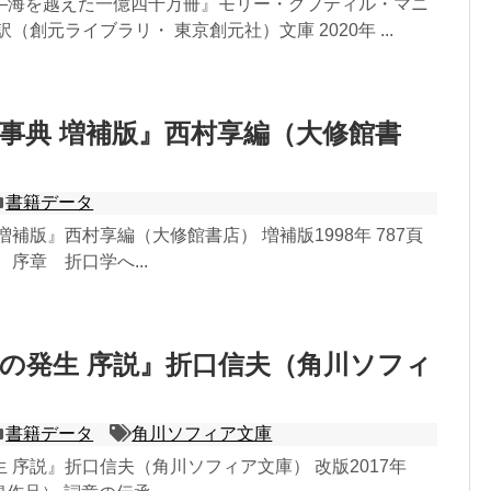
―海を越えた一億四千万冊』モリー・グプティル・マニ
（創元ライブラリ・ 東京創元社）文庫 2020年 ...
事典 増補版』西村享編（大修館書
書籍データ
増補版』西村享編（大修館書店） 増補版1998年 787頁
 序章 折口学へ...
の発生 序説』折口信夫（角川ソフィ
書籍データ
角川ソフィア文庫
 序説』折口信夫（角川ソフィア文庫） 改版2017年