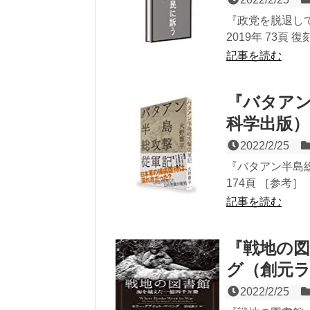
『政党を脱退し
2019年 73頁 
記事を読む
『バタアン
科学出版）
2022/2/25
『バタアン半島総
174頁 ［参考］ 
記事を読む
『戦地の
グ（創元
2022/2/25