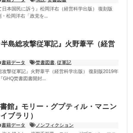
て日本国民に訴う』松岡洋右（経営科学出版） 復刻版
復刻・松岡洋右「政党を...
半島総攻撃従軍記』火野葦平（経営
書籍データ
焚書図書
,
従軍記
攻撃従軍記』火野葦平（経営科学出版） 復刻版2019年
『GHQ焚書図書開封...
図書館』モリー・グプティル・マニン
ライブラリ）
書籍データ
ノンフィクション