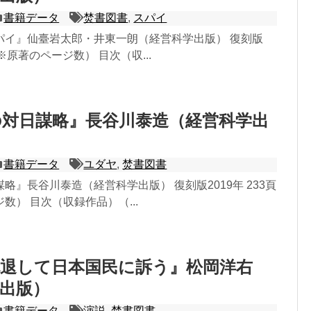
書籍データ
焚書図書
,
スパイ
パイ』仙臺岩太郎・井東一朗（経営科学出版） 復刻版
頁（※原著のページ数） 目次（収...
対日謀略』長谷川泰造（経営科学出
書籍データ
ユダヤ
,
焚書図書
略』長谷川泰造（経営科学出版） 復刻版2019年 233頁
数） 目次（収録作品）（...
脱退して日本国民に訴う』松岡洋右
出版）
書籍データ
演説
,
焚書図書