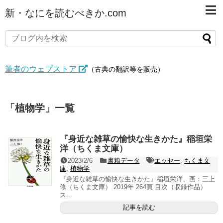
新・なにを読むべきか.com
筆者のウェブストア
（古典の翻訳等を販売）
「
植物学
」
一覧
『身近な雑草の愉快な生きかた』稲垣栄
洋（ちくま文庫）
2023/2/6
書籍データ
エッセー
,
ちくま文
庫
,
植物学
『身近な雑草の愉快な生きかた』稲垣栄洋、画：三上
修（ちくま文庫） 2019年 264頁 目次（収録作品）
ス...
記事を読む