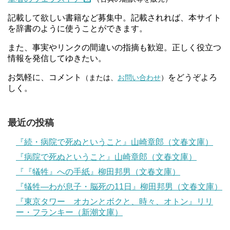
記載して欲しい書籍など募集中。記載されれば、本サイト
を辞書のように使うことができます。
また、事実やリンクの間違いの指摘も歓迎。正しく役立つ
情報を発信してゆきたい。
お気軽に、コメント
をどうぞよろ
（または、
お問い合わせ
）
しく。
最近の投稿
『続・病院で死ぬということ』山崎章郎（文春文庫）
『病院で死ぬということ』山崎章郎（文春文庫）
『『犠牲』への手紙』柳田邦男（文春文庫）
『犠牲―わが息子・脳死の11日』柳田邦男（文春文庫）
『東京タワー オカンとボクと、時々、オトン』リリ
ー・フランキー（新潮文庫）