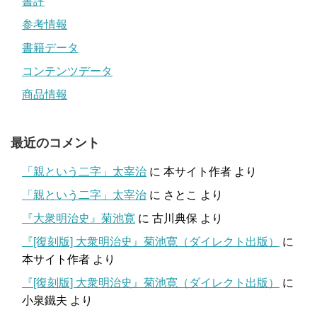
書評
参考情報
書籍データ
コンテンツデータ
商品情報
最近のコメント
「親という二字」太宰治
に
本サイト作者
より
「親という二字」太宰治
に
さとこ
より
『大衆明治史』菊池寛
に
古川典保
より
『[復刻版] 大衆明治史』菊池寛（ダイレクト出版）
に
本サイト作者
より
『[復刻版] 大衆明治史』菊池寛（ダイレクト出版）
に
小泉鐵夫
より