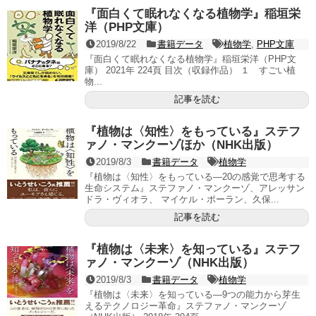
『面白くて眠れなくなる植物学』稲垣栄
洋（PHP文庫）
2019/8/22
書籍データ
植物学
,
PHP文庫
『面白くて眠れなくなる植物学』稲垣栄洋（PHP文
庫） 2021年 224頁 目次（収録作品） １ すごい植
物...
記事を読む
『植物は〈知性〉をもっている』ステフ
ァノ・マンクーゾほか（NHK出版）
2019/8/3
書籍データ
植物学
『植物は〈知性〉をもっている―20の感覚で思考する
生命システム』ステファノ・マンクーゾ、アレッサン
ドラ・ヴィオラ、 マイケル・ポーラン、久保...
記事を読む
『植物は〈未来〉を知っている』ステフ
ァノ・マンクーゾ（NHK出版）
2019/8/3
書籍データ
植物学
『植物は〈未来〉を知っている―9つの能力から芽生
えるテクノロジー革命』ステファノ・マンクーゾ