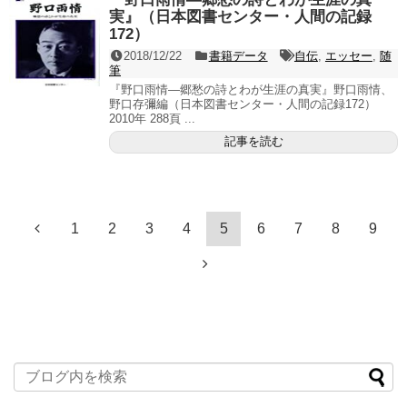
実』（日本図書センター・人間の記録
172）
2018/12/22
書籍データ
自伝
,
エッセー
,
随
筆
『野口雨情―郷愁の詩とわが生涯の真実』野口雨情、
野口存彌編（日本図書センター・人間の記録172）
2010年 288頁 ...
記事を読む
1
2
3
4
5
6
7
8
9