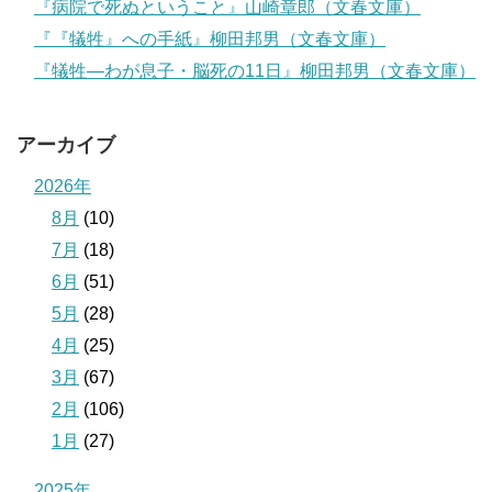
『病院で死ぬということ』山崎章郎（文春文庫）
『『犠牲』への手紙』柳田邦男（文春文庫）
『犠牲―わが息子・脳死の11日』柳田邦男（文春文庫）
アーカイブ
2026年
8月
(10)
7月
(18)
6月
(51)
5月
(28)
4月
(25)
3月
(67)
2月
(106)
1月
(27)
2025年