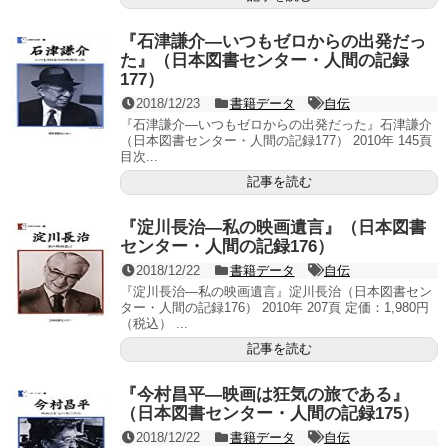
『石津謙介―いつもゼロからの出発だっ
た』（日本図書センター・人間の記録
177）
2018/12/23
書籍データ
自伝
『石津謙介―いつもゼロからの出発だった』石津謙介
（日本図書センター・人間の記録177） 2010年 145頁
目次...
記事を読む
『淀川長治―私の映画遺言』（日本図書
センター・人間の記録176）
2018/12/22
書籍データ
自伝
『淀川長治―私の映画遺言』淀川長治（日本図書セン
ター・人間の記録176） 2010年 207頁 定価：1,980円
（税込） ...
記事を読む
『今村昌平―映画は狂気の旅である』
（日本図書センター・人間の記録175）
2018/12/22
書籍データ
自伝