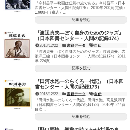
『今村昌平―映画は狂気の旅である』今村昌平（日本
図書センター・人間の記録175） 2010年 200頁 定価：
1,980円（税込）...
記事を読む
『渡辺貞夫―ぼく自身のためのジャズ』
（日本図書センター・人間の記録174）
2018/12/22
書籍データ
自伝
『渡辺貞夫―ぼく自身のためのジャズ』渡辺貞夫、岩
浪洋三編（日本図書センター・人間の記録174） 2011
年 224頁 ...
記事を読む
『田河水泡―のらくろ一代記』（日本図
書センター・人間の記録173）
2018/12/22
書籍データ
自伝
『田河水泡―のらくろ一代記』田河水泡、高見沢潤子
（日本図書センター・人間の記録173） 2010年 244頁
目次...
記事を読む
『野口雨情―郷愁の詩とわが生涯の真