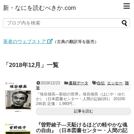
新・なにを読むべきか.com
筆者のウェブストア
（古典の翻訳等を販売）
「
2018年12月
」
一覧
2018/12/23
書籍データ
自伝
,
エッセー
,
随
筆
『埴谷雄高―影絵の世界』埴谷雄高（はにや・ゆた
か）（日本図書センター・人間の記録181） 2010年
246頁 定価：1,980円...
記事を読む
『曽野綾子―天駈けるほどの軽やかな魂
の自由』（日本図書センター・人間の記