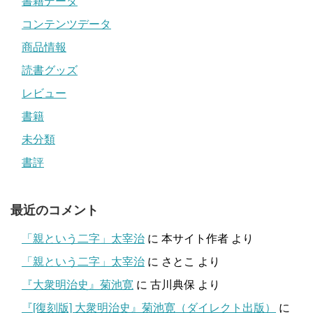
書籍データ
コンテンツデータ
商品情報
読書グッズ
レビュー
書籍
未分類
書評
最近のコメント
「親という二字」太宰治
に
本サイト作者
より
「親という二字」太宰治
に
さとこ
より
『大衆明治史』菊池寛
に
古川典保
より
『[復刻版] 大衆明治史』菊池寛（ダイレクト出版）
に