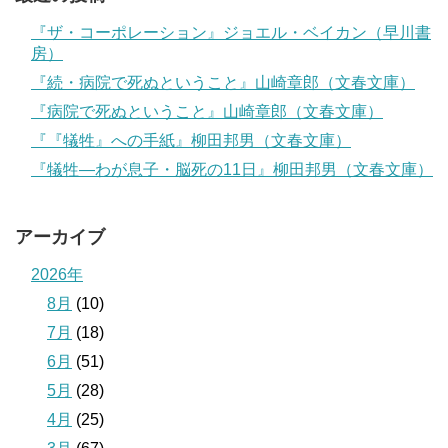
『ザ・コーポレーション』ジョエル・ベイカン（早川書
房）
『続・病院で死ぬということ』山崎章郎（文春文庫）
『病院で死ぬということ』山崎章郎（文春文庫）
『『犠牲』への手紙』柳田邦男（文春文庫）
『犠牲―わが息子・脳死の11日』柳田邦男（文春文庫）
アーカイブ
2026年
8月
(10)
7月
(18)
6月
(51)
5月
(28)
4月
(25)