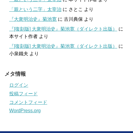
「親という二字」太宰治
に
さとこ
より
『大衆明治史』菊池寛
に
古川典保
より
『[復刻版] 大衆明治史』菊池寛（ダイレクト出版）
に
本サイト作者
より
『[復刻版] 大衆明治史』菊池寛（ダイレクト出版）
に
小泉鐵夫
より
メタ情報
ログイン
投稿フィード
コメントフィード
WordPress.org