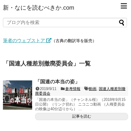
新・なにを読むべきか.com
筆者のウェブストア
（古典の翻訳等を販売）
「
国連人種差別撤廃委員会
」
一覧
「国連の本当の姿」
2019/9/11
参考情報
動画
,
国連人種差別撤
廃委員会
「国連の本当の姿」（チャンネル桜）（2018年9月15
日公開）（リンク切れ） ニコニコ動画 （人権委員会
の映像は40分辺りから） ...
記事を読む