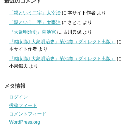
最近のコメント
「親という二字」太宰治
に
本サイト作者
より
「親という二字」太宰治
に
さとこ
より
『大衆明治史』菊池寛
に
古川典保
より
『[復刻版] 大衆明治史』菊池寛（ダイレクト出版）
に
本サイト作者
より
『[復刻版] 大衆明治史』菊池寛（ダイレクト出版）
に
小泉鐵夫
より
メタ情報
ログイン
投稿フィード
コメントフィード
WordPress.org