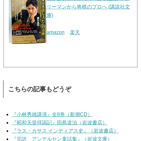
リーマンから将棋のプロへ (講談社文
庫)
amazon
楽天
こちらの記事もどうぞ
『小林秀雄講演』全8巻（新潮CD）
『昭和天皇拝謁記』田島道治（岩波書店）
『ラス・カサス インディアス史』（岩波書店）
『完訳 アンデルセン童話集』（岩波文庫）