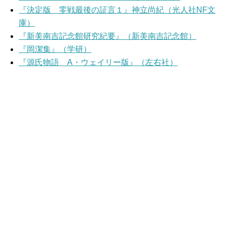
『決定版 零戦最後の証言１』神立尚紀（光人社NF文
庫）
『新美南吉記念館研究紀要』（新美南吉記念館）
『岡潔集』（学研）
『源氏物語 A・ウェイリー版』（左右社）