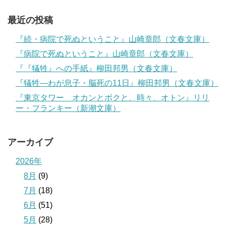
最近の投稿
『続・病院で死ぬということ』山崎章郎（文春文庫）
『病院で死ぬということ』山崎章郎（文春文庫）
『『犠牲』への手紙』柳田邦男（文春文庫）
『犠牲―わが息子・脳死の11日』柳田邦男（文春文庫）
『東京タワー オカンとボクと、時々、オトン』リリ
ー・フランキー（新潮文庫）
アーカイブ
2026年
8月
(9)
7月
(18)
6月
(51)
5月
(28)