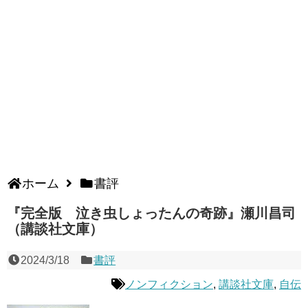
ホーム
書評
『完全版 泣き虫しょったんの奇跡』瀬川昌司
（講談社文庫）
2024/3/18
書評
ノンフィクション
,
講談社文庫
,
自伝