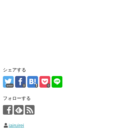
シェアする
error
0
0
フォローする
iairuirei