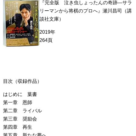
『完全版 泣き虫しょったんの奇跡―サラ
リーマンから将棋のプロへ』瀬川昌司（講
談社文庫）
2019年
264頁
目次（収録作品）
はじめに 葉書
第一章 恩師
第二章 ライバル
第三章 奨励会
第四章 再生
第五章 新たな夢へ