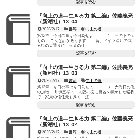
記事を読む
『向上の道―生きる力 第二編』佐藤義亮
（新潮社）13_04
2026/2/17
書籍
向上の道
第13章 今日の事は今日為せよ ４ 石の下の宝
もの こんな話があります。 昔、ドイツ連邦の或
る街の大通りに、何者の仕...
記事を読む
『向上の道―生きる力 第二編』佐藤義亮
（新潮社）13_03
2026/2/17
書籍
向上の道
第13章 今日の事は今日為せよ ３ 大晦日の晩
の加増 井伊直孝は、大阪の役に勇名を轟かした猛将
で、家康の信任最も厚く、江...
記事を読む
『向上の道―生きる力 第二編』佐藤義亮
（新潮社）13_02
2026/2/17
書籍
向上の道