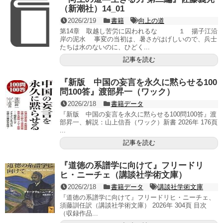
（新潮社）14_01
2026/2/19
書籍
向上の道
第14章 取越し苦労に囚われるな １ 揚子江沿
岸の泥水 事変の当初は、暑さがはげしいので、兵士
たちは水のないのに、ひどく...
記事を読む
『新版 中国の妄言を永久に黙らせる100
問100答』渡部昇一（ワック）
2026/2/18
書籍データ
『新版 中国の妄言を永久に黙らせる100問100答』渡
部昇一、解説：山上信吾（ワック）新書 2026年 176頁
...
記事を読む
『道徳の系譜学に向けて』フリードリ
ヒ・ニーチェ（講談社学術文庫）
2026/2/18
書籍データ
講談社学術文庫
『道徳の系譜学に向けて』フリードリヒ・ニーチェ、
須藤訓任訳（講談社学術文庫） 2026年 304頁 目次
（収録作品...