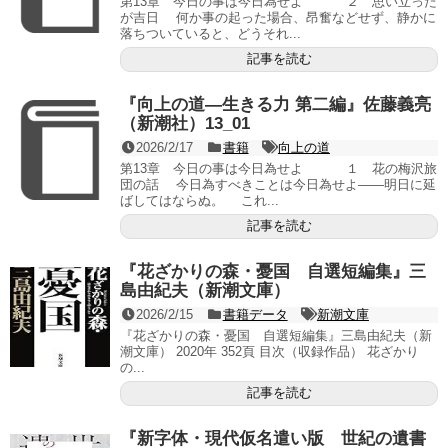
第13章 今日の事は今日為せよ ２ 思い立った
が吉日 何か事の起った場合、昂奮などせず、静かに
落ちついていると、どうそれ...
記事を読む
『向上の道―生きる力 第二編』佐藤義亮
（新潮社）13_01
2026/2/17
書籍
向上の道
第13章 今日の事は今日為せよ １ 花の梅沢旅
団の話 今日為すべきことは今日為せよ――明日に延
ばしてはならぬ。 これ...
記事を読む
『花ざかりの森・憂国 自選短編集』三
島由紀夫（新潮文庫）
2026/2/15
書籍データ
新潮文庫
『花ざかりの森・憂国 自選短編集』三島由紀夫（新
潮文庫） 2020年 352頁 目次（収録作品） 花ざかり
の...
記事を読む
『新字体・現代仮名遣い版 世紀の遺書