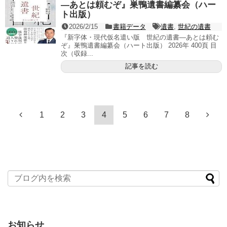
―あとは頼むぞ』巣鴨遺書編纂会（ハー
ト出版）
2026/2/15
書籍データ
遺書
,
世紀の遺書
『新字体・現代仮名遣い版 世紀の遺書―あとは頼む
ぞ』巣鴨遺書編纂会（ハート出版） 2026年 400頁 目
次（収録...
記事を読む
1
2
3
4
5
6
7
8
お知らせ