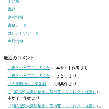
未分類
書評
参考情報
書籍データ
コンテンツデータ
商品情報
最近のコメント
「親という二字」太宰治
に
本サイト作者
より
「親という二字」太宰治
に
さとこ
より
『大衆明治史』菊池寛
に
古川典保
より
『[復刻版] 大衆明治史』菊池寛（ダイレクト出版）
に
本サイト作者
より
『[復刻版] 大衆明治史』菊池寛（ダイレクト出版）
に