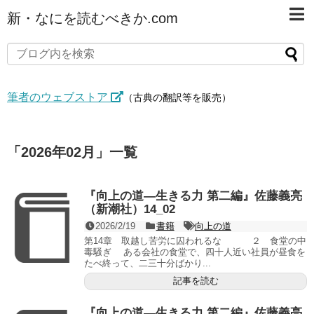
新・なにを読むべきか.com
筆者のウェブストア
（古典の翻訳等を販売）
「
2026年02月
」
一覧
『向上の道―生きる力 第二編』佐藤義亮
（新潮社）14_02
2026/2/19
書籍
向上の道
第14章 取越し苦労に囚われるな ２ 食堂の中
毒騒ぎ ある会社の食堂で、四十人近い社員が昼食を
たべ終って、二三十分ばかり...
記事を読む
『向上の道―生きる力 第二編』佐藤義亮