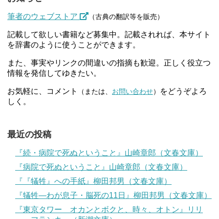
筆者のウェブストア
（古典の翻訳等を販売）
記載して欲しい書籍など募集中。記載されれば、本サイト
を辞書のように使うことができます。
また、事実やリンクの間違いの指摘も歓迎。正しく役立つ
情報を発信してゆきたい。
お気軽に、コメント
をどうぞよろ
（または、
お問い合わせ
）
しく。
最近の投稿
『続・病院で死ぬということ』山崎章郎（文春文庫）
『病院で死ぬということ』山崎章郎（文春文庫）
『『犠牲』への手紙』柳田邦男（文春文庫）
『犠牲―わが息子・脳死の11日』柳田邦男（文春文庫）
『東京タワー オカンとボクと、時々、オトン』リリ