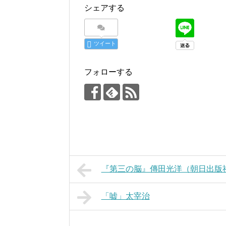
シェアする
ツイート
フォローする
『第三の脳』傳田光洋（朝日出版
「嘘」太宰治