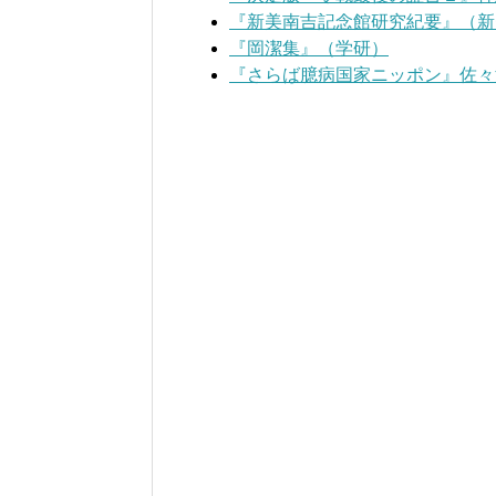
『新美南吉記念館研究紀要』（新
『岡潔集』（学研）
『さらば臆病国家ニッポン』佐々