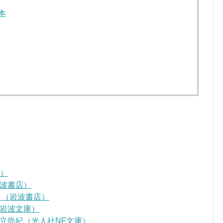
本
D）
波書店）
』（岩波書店）
岩波文庫）
立尚紀（光人社NF文庫）