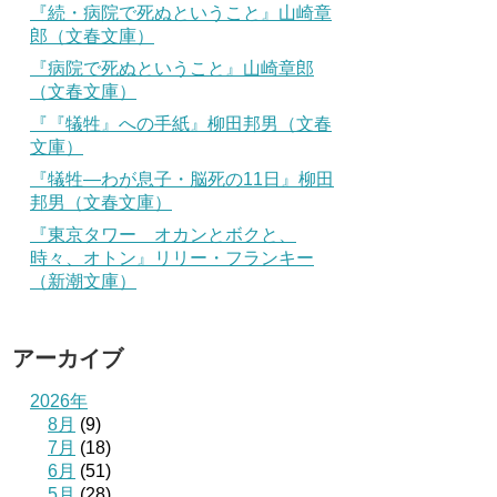
『続・病院で死ぬということ』山崎章
郎（文春文庫）
『病院で死ぬということ』山崎章郎
（文春文庫）
『『犠牲』への手紙』柳田邦男（文春
文庫）
『犠牲―わが息子・脳死の11日』柳田
邦男（文春文庫）
『東京タワー オカンとボクと、
時々、オトン』リリー・フランキー
（新潮文庫）
アーカイブ
2026年
8月
(9)
7月
(18)
6月
(51)
5月
(28)