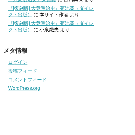
『[復刻版] 大衆明治史』菊池寛（ダイレ
クト出版）
に
本サイト作者
より
『[復刻版] 大衆明治史』菊池寛（ダイレ
クト出版）
に
小泉鐵夫
より
メタ情報
ログイン
投稿フィード
コメントフィード
WordPress.org