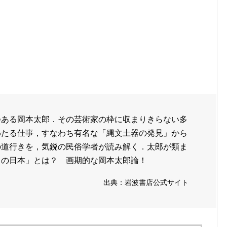
つある岡本太郎．その芸術家の枠に収まりきらない多
わたる仕事，すなわち有名な「縄文土器の発見」から
の道行きを，気鋭の民俗学者が読み解く．太郎が類ま
うの日本」とは？ 画期的な岡本太郎論！
出典：岩波書店公式サイト