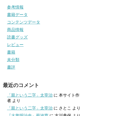
参考情報
書籍データ
コンテンツデータ
商品情報
読書グッズ
レビュー
書籍
未分類
書評
最近のコメント
「親という二字」太宰治
に
本サイト作
者
より
「親という二字」太宰治
に
さとこ
より
『大衆明治史』菊池寛
に
古川典保
より