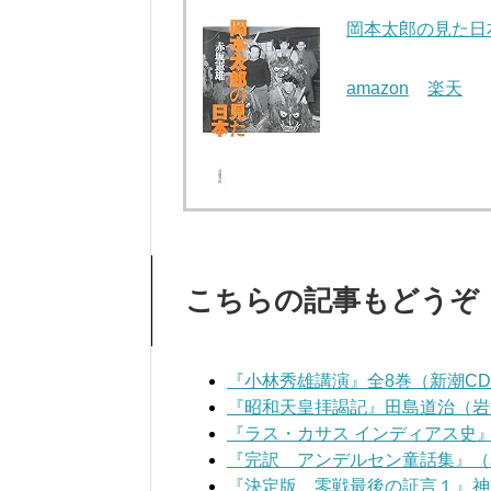
岡本太郎の見た日
amazon
楽天
こちらの記事もどうぞ
『小林秀雄講演』全8巻（新潮C
『昭和天皇拝謁記』田島道治（岩
『ラス・カサス インディアス史
『完訳 アンデルセン童話集』（
『決定版 零戦最後の証言１』神