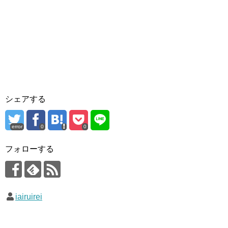
シェアする
error
0
0
フォローする
iairuirei