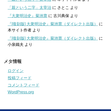
「親という二字」太宰治
に
さとこ
より
『大衆明治史』菊池寛
に
古川典保
より
『[復刻版] 大衆明治史』菊池寛（ダイレクト出版）
に
本サイト作者
より
『[復刻版] 大衆明治史』菊池寛（ダイレクト出版）
に
小泉鐵夫
より
メタ情報
ログイン
投稿フィード
コメントフィード
WordPress.org