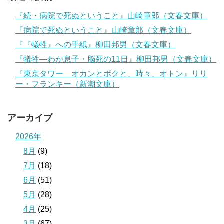
『続・病院で死ぬということ』山崎章郎（文春文庫）
『病院で死ぬということ』山崎章郎（文春文庫）
『『犠牲』への手紙』柳田邦男（文春文庫）
『犠牲―わが息子・脳死の11日』柳田邦男（文春文庫）
『東京タワー オカンとボクと、時々、オトン』リリ
ー・フランキー（新潮文庫）
アーカイブ
2026年
8月
(9)
7月
(18)
6月
(51)
5月
(28)
4月
(25)
3月
(67)