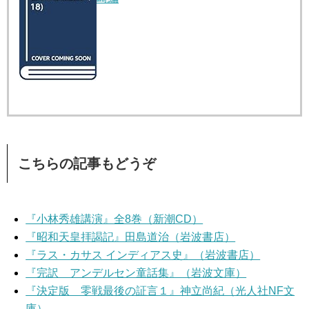
こちらの記事もどうぞ
『小林秀雄講演』全8巻（新潮CD）
『昭和天皇拝謁記』田島道治（岩波書店）
『ラス・カサス インディアス史』（岩波書店）
『完訳 アンデルセン童話集』（岩波文庫）
『決定版 零戦最後の証言１』神立尚紀（光人社NF文
庫）