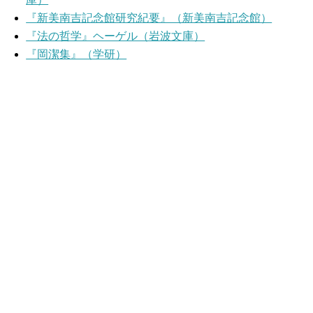
『新美南吉記念館研究紀要』（新美南吉記念館）
『法の哲学』ヘーゲル（岩波文庫）
『岡潔集』（学研）