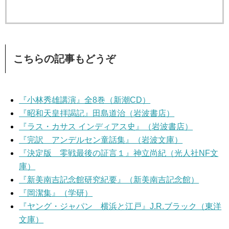
こちらの記事もどうぞ
『小林秀雄講演』全8巻（新潮CD）
『昭和天皇拝謁記』田島道治（岩波書店）
『ラス・カサス インディアス史』（岩波書店）
『完訳 アンデルセン童話集』（岩波文庫）
『決定版 零戦最後の証言１』神立尚紀（光人社NF文
庫）
『新美南吉記念館研究紀要』（新美南吉記念館）
『岡潔集』（学研）
『ヤング・ジャパン 横浜と江戸』J.R.ブラック（東洋
文庫）