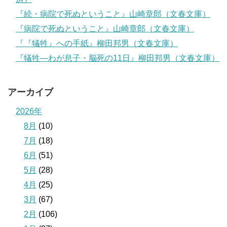
『続・病院で死ぬということ』山崎章郎（文春文庫）
『病院で死ぬということ』山崎章郎（文春文庫）
『『犠牲』への手紙』柳田邦男（文春文庫）
『犠牲―わが息子・脳死の11日』柳田邦男（文春文庫）
アーカイブ
2026年
8月
(10)
7月
(18)
6月
(51)
5月
(28)
4月
(25)
3月
(67)
2月
(106)