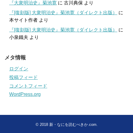
『大衆明治史』菊池寛
に
古川典保
より
『[復刻版] 大衆明治史』菊池寛（ダイレクト出版）
に
本サイト作者
より
『[復刻版] 大衆明治史』菊池寛（ダイレクト出版）
に
小泉鐵夫
より
メタ情報
ログイン
投稿フィード
コメントフィード
WordPress.org
© 2018
新・なにを読むべきか.com
.