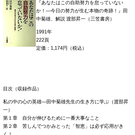
『あなたはこの自助努力を怠っていない
か！―今日の努力が生む本物の奇跡！』田
中菊雄、解説 渡部昇一（三笠書房）
1991年
222頁
定価：1,174円（税込）
目次（収録作品）
私の中の心の英雄―田中菊雄先生の生き方に学ぶ（渡部昇
一）
第１章 自分が伸びるために一番大事なこと
第２章 苦しんでつかみとった「智恵」は必ず応用がき
く！