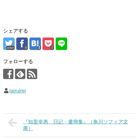
シェアする
error
0
0
フォローする
iairuirei
『知里幸惠 日記・書簡集』（角川ソフィア文
庫）