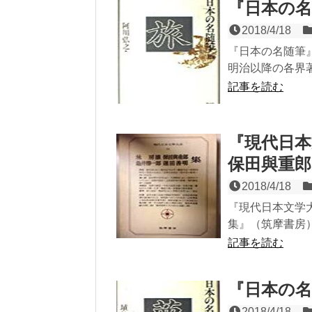
『日本の名
2018/4/18
『日本の名随筆』
明治以降の各界著
記事を読む
『現代日本
保田與重郎
2018/4/18
『現代日本文学
集』（筑摩書房） 昭
記事を読む
『日本の名
2018/4/18