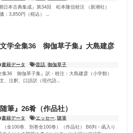
潮日本古典集成』第34回 松本隆信校注 （新潮社）
定価：3,850円（税込） ...
文学全集36 御伽草子集』大島建彦
書籍データ
昔話
,
御伽草子
全集36 御伽草子集』訳・校注：大島建彦（小学館）
 本文、注釈、口語訳（現代語...
随筆』26肴（作品社）
書籍データ
エッセー
,
随筆
（全100巻、別巻全100巻）（作品社） B6判・函入り