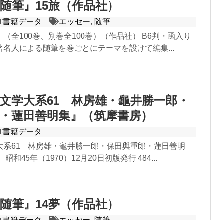
随筆』15旅（作品社）
書籍データ
エッセー
,
随筆
（全100巻、別巻全100巻）（作品社） B6判・函入り
名人による随筆を巻ごとにテーマを設けて編集...
文学大系61 林房雄・龜井勝一郎・
・蓮田善明集』（筑摩書房）
書籍データ
大系61 林房雄・龜井勝一郎・保田與重郎・蓮田善明
和45年（1970）12月20日初版発行 484...
随筆』14夢（作品社）
書籍データ
エッセー
,
随筆