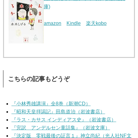
庫)
amazon
Kindle
楽天kobo
こちらの記事もどうぞ
『小林秀雄講演』全8巻（新潮CD）
『昭和天皇拝謁記』田島道治（岩波書店）
『ラス・カサス インディアス史』（岩波書店）
『完訳 アンデルセン童話集』（岩波文庫）
『決定版 零戦最後の証言１』神立尚紀（光人社NF文