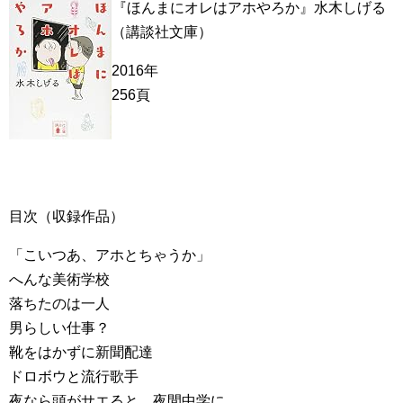
『ほんまにオレはアホやろか』水木しげる
（講談社文庫）
2016年
256頁
目次（収録作品）
「こいつあ、アホとちゃうか」
へんな美術学校
落ちたのは一人
男らしい仕事？
靴をはかずに新聞配達
ドロボウと流行歌手
夜なら頭がサエると、夜間中学に