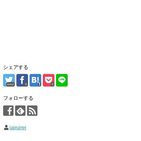
シェアする
error
0
0
フォローする
iairuirei