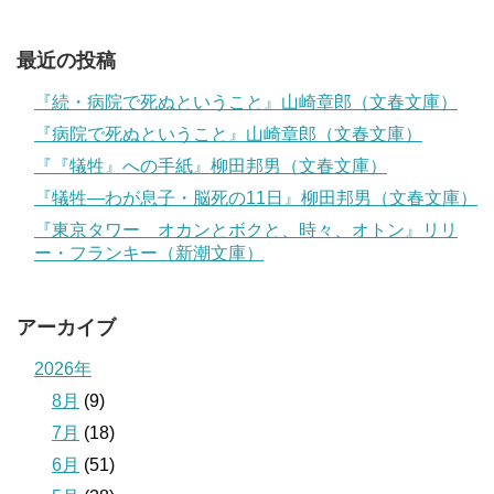
最近の投稿
『続・病院で死ぬということ』山崎章郎（文春文庫）
『病院で死ぬということ』山崎章郎（文春文庫）
『『犠牲』への手紙』柳田邦男（文春文庫）
『犠牲―わが息子・脳死の11日』柳田邦男（文春文庫）
『東京タワー オカンとボクと、時々、オトン』リリ
ー・フランキー（新潮文庫）
アーカイブ
2026年
8月
(9)
7月
(18)
6月
(51)