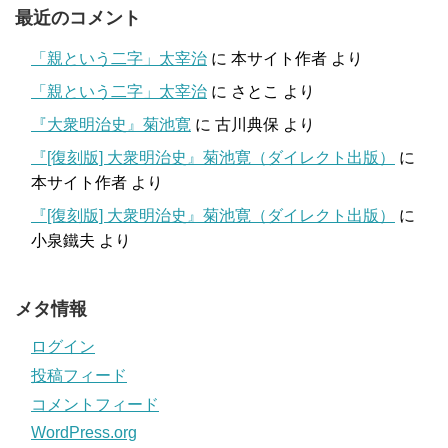
最近のコメント
「親という二字」太宰治
に
本サイト作者
より
「親という二字」太宰治
に
さとこ
より
『大衆明治史』菊池寛
に
古川典保
より
『[復刻版] 大衆明治史』菊池寛（ダイレクト出版）
に
本サイト作者
より
『[復刻版] 大衆明治史』菊池寛（ダイレクト出版）
に
小泉鐵夫
より
メタ情報
ログイン
投稿フィード
コメントフィード
WordPress.org