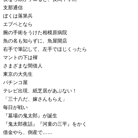
支那通信
ぼくは落第兵
エプペとなら
腕の手術をうけた相模原病院
魚の名も知らずに、魚屋開店
右手で筆記して、左手でほじくったら
マントの下は褌
さまざまな間借人
東京の大先生
パチンコ屋
テレビ出現、紙芝居があぶない！
「三十八だ、嫁さんもらえ」
毎日が戦い
『墓場の鬼太郎』が誕生
『鬼太郎夜話』『河童の三平』をかく
借金やら、倒産で……