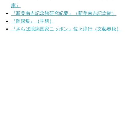
庫）
『新美南吉記念館研究紀要』（新美南吉記念館）
『岡潔集』（学研）
『さらば臆病国家ニッポン』佐々淳行（文藝春秋）