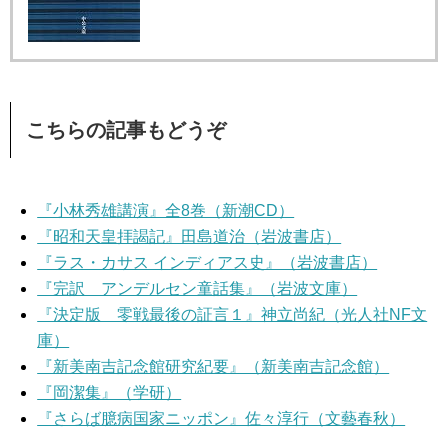
こちらの記事もどうぞ
『小林秀雄講演』全8巻（新潮CD）
『昭和天皇拝謁記』田島道治（岩波書店）
『ラス・カサス インディアス史』（岩波書店）
『完訳 アンデルセン童話集』（岩波文庫）
『決定版 零戦最後の証言１』神立尚紀（光人社NF文
庫）
『新美南吉記念館研究紀要』（新美南吉記念館）
『岡潔集』（学研）
『さらば臆病国家ニッポン』佐々淳行（文藝春秋）