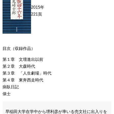
2015年
221頁
目次（収録作品）
第１章 文壇進出以前
第２章 大森時代
第３章 「人生劇場」時代
第４章 東奔西走時代
病臥日記
俵士
早稲田大学在学中から堺利彦が率いる売文社に出入りを