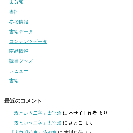
未分類
書評
参考情報
書籍データ
コンテンツデータ
商品情報
読書グッズ
レビュー
書籍
最近のコメント
「親という二字」太宰治
に
本サイト作者
より
「親という二字」太宰治
に
さとこ
より
『大衆明治史』菊池寛
に
古川典保
より