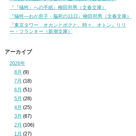
『『犠牲』への手紙』柳田邦男（文春文庫）
『犠牲―わが息子・脳死の11日』柳田邦男（文春文庫）
『東京タワー オカンとボクと、時々、オトン』リリ
ー・フランキー（新潮文庫）
アーカイブ
2026年
8月
(9)
7月
(18)
6月
(51)
5月
(28)
4月
(25)
3月
(67)
2月
(106)
1月
(27)