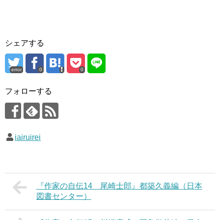
シェアする
error
0
0
フォローする
iairuirei
『作家の自伝14 尾崎士郎』都築久義編（日本
図書センター）