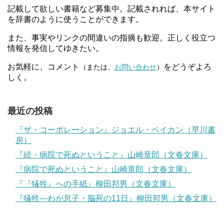
記載して欲しい書籍など募集中。記載されれば、本サイト
を辞書のように使うことができます。
また、事実やリンクの間違いの指摘も歓迎。正しく役立つ
情報を発信してゆきたい。
お気軽に、コメント
をどうぞよろ
（または、
お問い合わせ
）
しく。
最近の投稿
『ザ・コーポレーション』ジョエル・ベイカン（早川書
房）
『続・病院で死ぬということ』山崎章郎（文春文庫）
『病院で死ぬということ』山崎章郎（文春文庫）
『『犠牲』への手紙』柳田邦男（文春文庫）
『犠牲―わが息子・脳死の11日』柳田邦男（文春文庫）