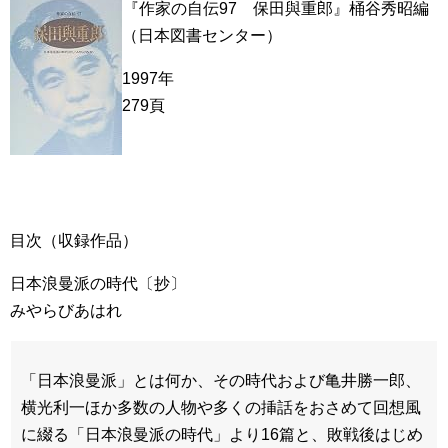
『作家の自伝97 保田與重郎』桶谷秀昭編
（日本図書センター）
1997年
279頁
目次（収録作品）
日本浪曼派の時代〔抄〕
みやらびあはれ
「日本浪曼派」とは何か、その時代および亀井勝一郎、
横光利一ほか多数の人物や多くの挿話をおさめて回想風
に綴る「日本浪曼派の時代」より16篇と、敗戦後はじめ