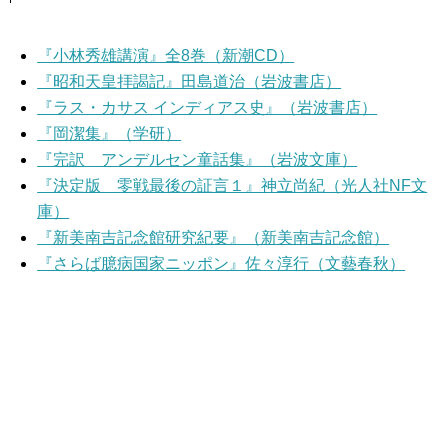
『小林秀雄講演』全8巻（新潮CD）
『昭和天皇拝謁記』田島道治（岩波書店）
『ラス・カサス インディアス史』（岩波書店）
『岡潔集』（学研）
『完訳 アンデルセン童話集』（岩波文庫）
『決定版 零戦最後の証言１』神立尚紀（光人社NF文
庫）
『新美南吉記念館研究紀要』（新美南吉記念館）
『さらば臆病国家ニッポン』佐々淳行（文藝春秋）