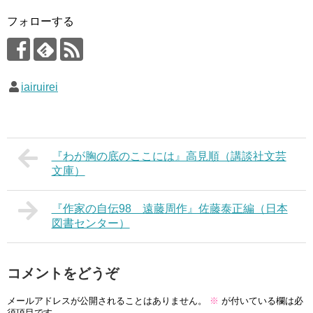
フォローする
iairuirei
『わが胸の底のここには』高見順（講談社文芸
文庫）
『作家の自伝98 遠藤周作』佐藤泰正編（日本
図書センター）
コメントをどうぞ
メールアドレスが公開されることはありません。
※
が付いている欄は必
須項目です