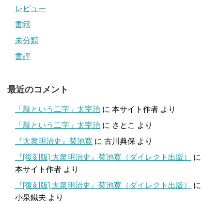
レビュー
書籍
未分類
書評
最近のコメント
「親という二字」太宰治
に
本サイト作者
より
「親という二字」太宰治
に
さとこ
より
『大衆明治史』菊池寛
に
古川典保
より
『[復刻版] 大衆明治史』菊池寛（ダイレクト出版）
に
本サイト作者
より
『[復刻版] 大衆明治史』菊池寛（ダイレクト出版）
に
小泉鐵夫
より