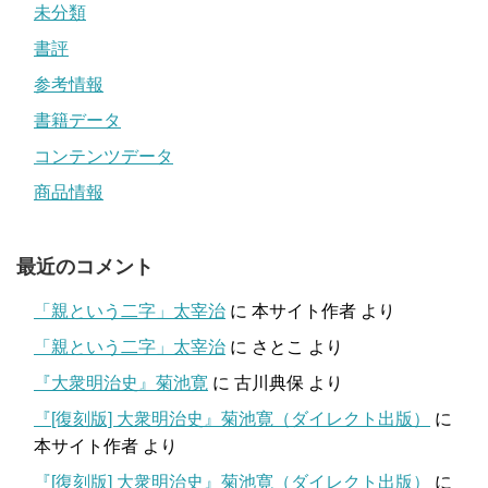
未分類
書評
参考情報
書籍データ
コンテンツデータ
商品情報
最近のコメント
「親という二字」太宰治
に
本サイト作者
より
「親という二字」太宰治
に
さとこ
より
『大衆明治史』菊池寛
に
古川典保
より
『[復刻版] 大衆明治史』菊池寛（ダイレクト出版）
に
本サイト作者
より
『[復刻版] 大衆明治史』菊池寛（ダイレクト出版）
に