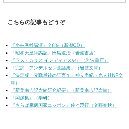
こちらの記事もどうぞ
『小林秀雄講演』全8巻（新潮CD）
『昭和天皇拝謁記』田島道治（岩波書店）
『ラス・カサス インディアス史』（岩波書店）
『完訳 アンデルセン童話集』（岩波文庫）
『決定版 零戦最後の証言１』神立尚紀（光人社NF文
庫）
『新美南吉記念館研究紀要』（新美南吉記念館）
『岡潔集』（学研）
『さらば臆病国家ニッポン』佐々淳行（文藝春秋）