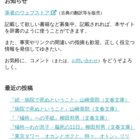
お知らせ
筆者のウェブストア
（古典の翻訳等を販売）
記載して欲しい書籍など募集中。記載されれば、本サイト
を辞書のように使うことができます。
また、事実やリンクの間違いの指摘も歓迎。正しく役立つ
情報を発信してゆきたい。
お気軽に、コメント
をどうぞよろ
（または、
お問い合わせ
）
しく。
最近の投稿
『続・病院で死ぬということ』山崎章郎（文春文庫）
『病院で死ぬということ』山崎章郎（文春文庫）
『『犠牲』への手紙』柳田邦男（文春文庫）
『犠牲―わが息子・脳死の11日』柳田邦男（文春文庫）
『東京タワー オカンとボクと、時々、オトン』リリ