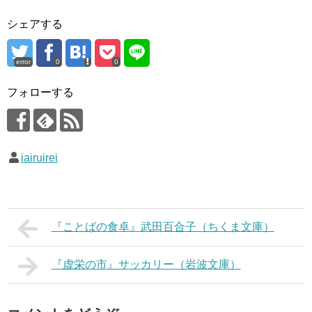
シェアする
error
0
0
フォローする
iairuirei
『ことばの食卓』武田百合子（ちくま文庫）
『虚栄の市』サッカリー（岩波文庫）