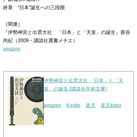
終章 “日本”誕生への三段階
［関連］
『伊勢神宮と出雲大社 「日本」と「天皇」の誕生』新谷
尚紀（2009・講談社選書メチエ）
amazon
伊勢神宮と出雲大社 「日本」と「天
皇」の誕生 (講談社学術文庫)
amazon
Kindle
楽天
楽天kobo