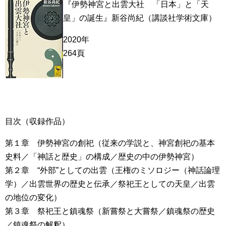
『伊勢神宮と出雲大社 「日本」と「天
皇」の誕生』新谷尚紀（講談社学術文庫）
2020年
264頁
目次（収録作品）
第１章 伊勢神宮の創祀（従来の学説と、神宮創祀の基本
史料／「神話と歴史」の構成／歴史の中の伊勢神宮）
第２章 “外部”としての出雲（王権のミソロジー（神話論理
学）／出雲世界の歴史と伝承／祭祀王としての天皇／出雲
の地位の変化）
第３章 祭祀王と鎮魂祭（新嘗祭と大嘗祭／鎮魂祭の歴史
／鎮魂祭の解釈）