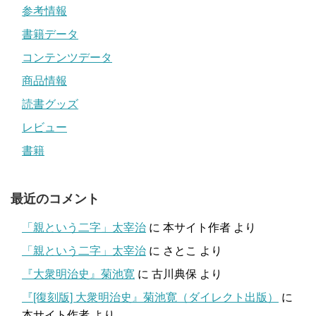
参考情報
書籍データ
コンテンツデータ
商品情報
読書グッズ
レビュー
書籍
最近のコメント
「親という二字」太宰治
に
本サイト作者
より
「親という二字」太宰治
に
さとこ
より
『大衆明治史』菊池寛
に
古川典保
より
『[復刻版] 大衆明治史』菊池寛（ダイレクト出版）
に
本サイト作者
より