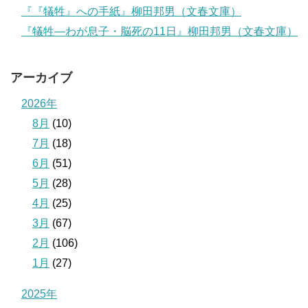
『『犠牲』への手紙』柳田邦男（文春文庫）
『犠牲―わが息子・脳死の11日』柳田邦男（文春文庫）
アーカイブ
2026年
8月
(10)
7月
(18)
6月
(51)
5月
(28)
4月
(25)
3月
(67)
2月
(106)
1月
(27)
2025年