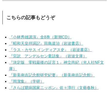
こちらの記事もどうぞ
『小林秀雄講演』全8巻（新潮CD）
『昭和天皇拝謁記』田島道治（岩波書店）
『ラス・カサス インディアス史』（岩波書店）
『完訳 アンデルセン童話集』（岩波文庫）
『決定版 零戦最後の証言１』神立尚紀（光人社NF文
庫）
『新美南吉記念館研究紀要』（新美南吉記念館）
『岡潔集』（学研）
『さらば臆病国家ニッポン』佐々淳行（文藝春秋）