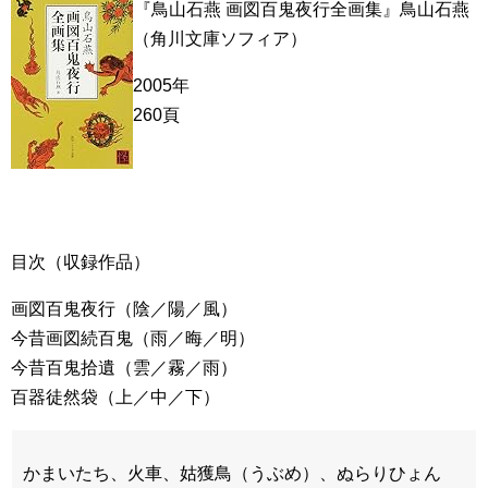
『鳥山石燕 画図百鬼夜行全画集』鳥山石燕
（角川文庫ソフィア）
2005年
260頁
目次（収録作品）
画図百鬼夜行（陰／陽／風）
今昔画図続百鬼（雨／晦／明）
今昔百鬼拾遺（雲／霧／雨）
百器徒然袋（上／中／下）
かまいたち、火車、姑獲鳥（うぶめ）、ぬらりひょん