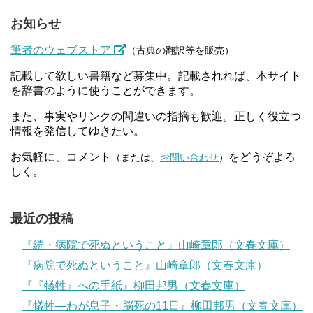
お知らせ
筆者のウェブストア
（古典の翻訳等を販売）
記載して欲しい書籍など募集中。記載されれば、本サイト
を辞書のように使うことができます。
また、事実やリンクの間違いの指摘も歓迎。正しく役立つ
情報を発信してゆきたい。
お気軽に、コメント
をどうぞよろ
（または、
お問い合わせ
）
しく。
最近の投稿
『続・病院で死ぬということ』山崎章郎（文春文庫）
『病院で死ぬということ』山崎章郎（文春文庫）
『『犠牲』への手紙』柳田邦男（文春文庫）
『犠牲―わが息子・脳死の11日』柳田邦男（文春文庫）