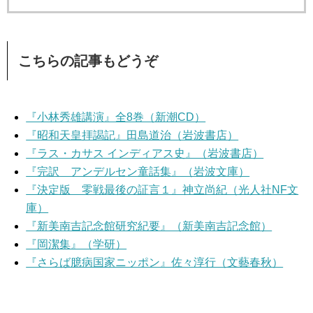
こちらの記事もどうぞ
『小林秀雄講演』全8巻（新潮CD）
『昭和天皇拝謁記』田島道治（岩波書店）
『ラス・カサス インディアス史』（岩波書店）
『完訳 アンデルセン童話集』（岩波文庫）
『決定版 零戦最後の証言１』神立尚紀（光人社NF文
庫）
『新美南吉記念館研究紀要』（新美南吉記念館）
『岡潔集』（学研）
『さらば臆病国家ニッポン』佐々淳行（文藝春秋）