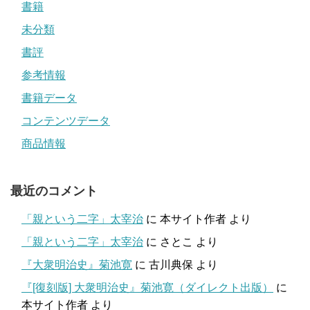
書籍
未分類
書評
参考情報
書籍データ
コンテンツデータ
商品情報
最近のコメント
「親という二字」太宰治
に
本サイト作者
より
「親という二字」太宰治
に
さとこ
より
『大衆明治史』菊池寛
に
古川典保
より
『[復刻版] 大衆明治史』菊池寛（ダイレクト出版）
に
本サイト作者
より