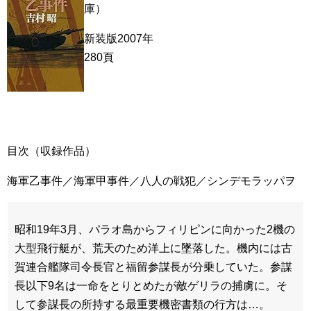
庫）
新装版2007年
280頁
目次（収録作品）
海軍乙事件／海軍甲事件／八人の戦犯／シンデモラッパヲ
昭和19年3月、パラオ島からフィリピンに向かった2機の
大型飛行艇が、荒天のため洋上に墜落した。機内には古
賀連合艦隊司令長官と福留参謀長が分乗していた。参謀
長以下9名は一命をとりとめたが敵ゲリラの捕虜に。そ
して参謀長の所持する最重要機密書類の行方は…。