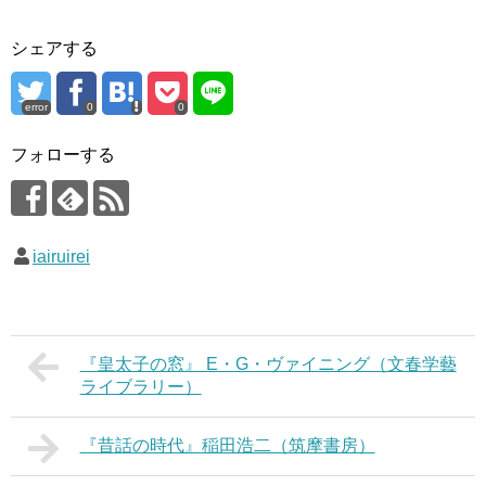
シェアする
error
0
0
フォローする
iairuirei
『皇太子の窓』 E・G・ヴァイニング（文春学藝
ライブラリー）
『昔話の時代』稲田浩二（筑摩書房）