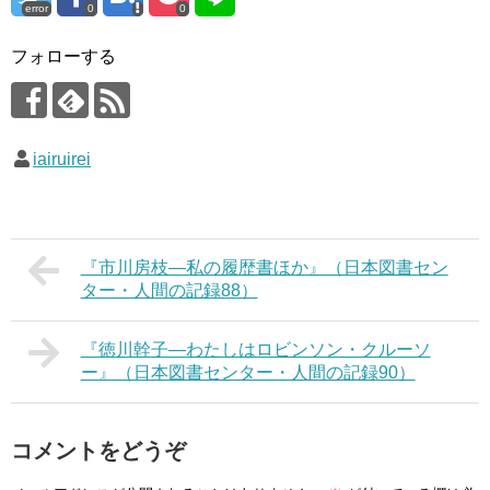
error
0
0
フォローする
iairuirei
『市川房枝―私の履歴書ほか』（日本図書セン
ター・人間の記録88）
『徳川幹子―わたしはロビンソン・クルーソ
ー』（日本図書センター・人間の記録90）
コメントをどうぞ