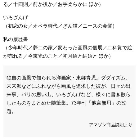
る／十四則／前か後か／お手柔らかに ほか）
いろざんげ
（初恋の女／オペラ時代／ぎん猫／ニースの金髪）
私の履歴書
（少年時代／夢二の家／変わった画風の個展／二科賞で絵
が売れる／今東光のこと／初月給と結婚と ほか）
独自の画風で知られる洋画家・東郷青児。ダダイズム、
未来派などにふれながら画風を追求した彼が、日々の出
来事、パリの思い出、いろざんげなど、様々に書き散ら
したものをまとめた随筆集。73年刊「他言無用」の改
題。
アマゾン商品説明より