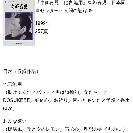
『東郷青児―他言無用』東郷青児（日本図
書センター・人間の記録89）
1999年
257頁
目次（収録作品）
他言無用
（助けてくれ／パット／男は道徳的／女たらし／
DOSUKEBE／好奇心／お祈り／困ったものだ／予想／香水
ほか）
おんな嫌い
（臆病風／朝と夕のレモン／羞恥心／理想の男／ものにす