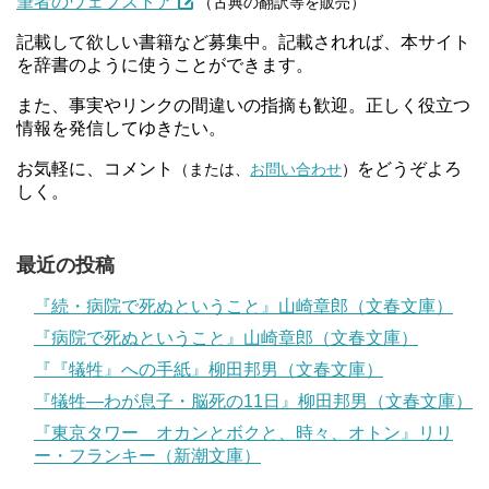
筆者のウェブストア
（古典の翻訳等を販売）
記載して欲しい書籍など募集中。記載されれば、本サイト
を辞書のように使うことができます。
また、事実やリンクの間違いの指摘も歓迎。正しく役立つ
情報を発信してゆきたい。
お気軽に、コメント
をどうぞよろ
（または、
お問い合わせ
）
しく。
最近の投稿
『続・病院で死ぬということ』山崎章郎（文春文庫）
『病院で死ぬということ』山崎章郎（文春文庫）
『『犠牲』への手紙』柳田邦男（文春文庫）
『犠牲―わが息子・脳死の11日』柳田邦男（文春文庫）
『東京タワー オカンとボクと、時々、オトン』リリ
ー・フランキー（新潮文庫）