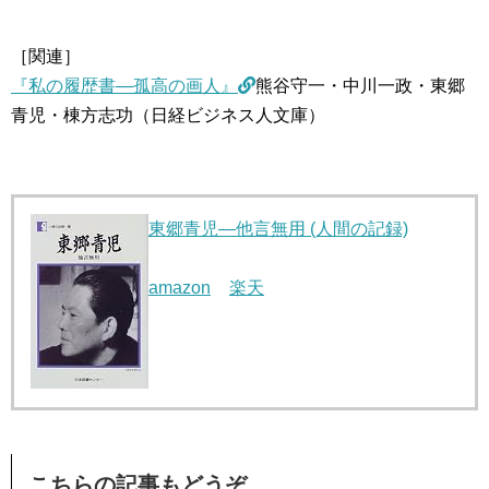
［関連］
『私の履歴書―孤高の画人』
熊谷守一・中川一政・東郷
青児・棟方志功（日経ビジネス人文庫）
東郷青児―他言無用 (人間の記録)
amazon
楽天
こちらの記事もどうぞ