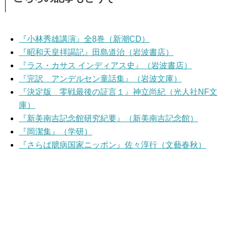
『小林秀雄講演』全8巻（新潮CD）
『昭和天皇拝謁記』田島道治（岩波書店）
『ラス・カサス インディアス史』（岩波書店）
『完訳 アンデルセン童話集』（岩波文庫）
『決定版 零戦最後の証言１』神立尚紀（光人社NF文
庫）
『新美南吉記念館研究紀要』（新美南吉記念館）
『岡潔集』（学研）
『さらば臆病国家ニッポン』佐々淳行（文藝春秋）