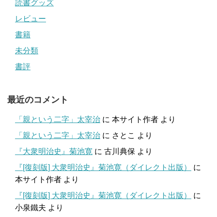
読書グッズ
レビュー
書籍
未分類
書評
最近のコメント
「親という二字」太宰治
に
本サイト作者
より
「親という二字」太宰治
に
さとこ
より
『大衆明治史』菊池寛
に
古川典保
より
『[復刻版] 大衆明治史』菊池寛（ダイレクト出版）
に
本サイト作者
より
『[復刻版] 大衆明治史』菊池寛（ダイレクト出版）
に
小泉鐵夫
より