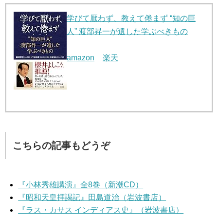
学びて厭わず、教えて倦まず “知の巨
人” 渡部昇一が遺した学ぶべきもの
amazon
楽天
こちらの記事もどうぞ
『小林秀雄講演』全8巻（新潮CD）
『昭和天皇拝謁記』田島道治（岩波書店）
『ラス・カサス インディアス史』（岩波書店）