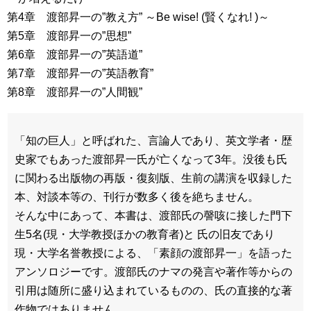
第4章 渡部昇一の”教え方” ～Be wise! (賢くなれ! )～
第5章 渡部昇一の”思想”
第6章 渡部昇一の”英語道”
第7章 渡部昇一の”英語教育”
第8章 渡部昇一の”人間観”
「知の巨人」と呼ばれた、言論人であり、英文学者・歴
史家でもあった渡部昇一氏が亡くなって3年。没後も氏
に関わる出版物の再版・復刻版、生前の講演を収録した
本、対談本等の、刊行が数多く後を絶ちません。
そんな中にあって、本書は、渡部氏の謦咳に接した門下
生5名(現・大学教授ほかの教育者)と 氏の旧友であり
現・大学名誉教授による、「素顔の渡部昇一」を語った
アンソロジーです。渡部氏のナマの発言や著作等からの
引用は随所に盛り込まれているものの、氏の直接的な著
作物ではありません。