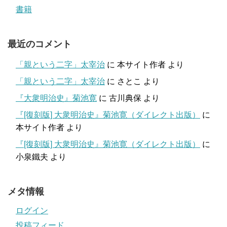
書籍
最近のコメント
「親という二字」太宰治
に
本サイト作者
より
「親という二字」太宰治
に
さとこ
より
『大衆明治史』菊池寛
に
古川典保
より
『[復刻版] 大衆明治史』菊池寛（ダイレクト出版）
に
本サイト作者
より
『[復刻版] 大衆明治史』菊池寛（ダイレクト出版）
に
小泉鐵夫
より
メタ情報
ログイン
投稿フィード