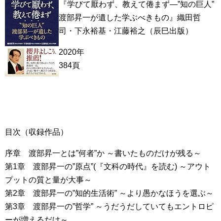
『学びて厭わず、教えて倦まず―”知の巨人”
渡部昇一が遺した学ぶべきもの』織田哲
司・下永裕基・江藤裕之（辰巳出版）
2020年
384頁
目次（収録作品）
序章 渡部昇一とは”何者”か ～書いたものだけが残る～
第1章 渡部昇一の”原点”(『文科の時代』を読む) ～アウト
プットの質と量が大事～
第2章 渡部昇一の”知的生活術” ～より愚かなほうを選ぶ～
第3章 渡部昇一の”哲学” ～うだうだしていてもエントロピ
ーが増えるだけ～