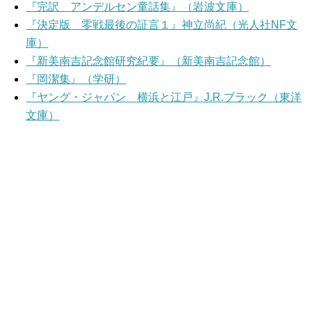
『完訳 アンデルセン童話集』（岩波文庫）
『決定版 零戦最後の証言１』神立尚紀（光人社NF文
庫）
『新美南吉記念館研究紀要』（新美南吉記念館）
『岡潔集』（学研）
『ヤング・ジャパン 横浜と江戸』J.R.ブラック（東洋
文庫）