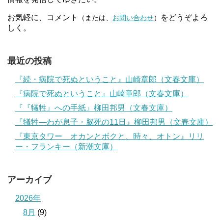
お気軽に、コメント
をどうぞよろ
（または、
お問い合わせ
）
しく。
最近の投稿
『続・病院で死ぬということ』山崎章郎（文春文庫）
『病院で死ぬということ』山崎章郎（文春文庫）
『『犠牲』への手紙』柳田邦男（文春文庫）
『犠牲―わが息子・脳死の11日』柳田邦男（文春文庫）
『東京タワー オカンとボクと、時々、オトン』リリ
ー・フランキー（新潮文庫）
アーカイブ
2026年
8月
(9)