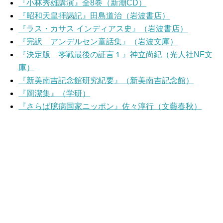
『小林秀雄講演』全8巻（新潮CD）
『昭和天皇拝謁記』田島道治（岩波書店）
『ラス・カサス インディアス史』（岩波書店）
『完訳 アンデルセン童話集』（岩波文庫）
『決定版 零戦最後の証言１』神立尚紀（光人社NF文
庫）
『新美南吉記念館研究紀要』（新美南吉記念館）
『岡潔集』（学研）
『さらば臆病国家ニッポン』佐々淳行（文藝春秋）