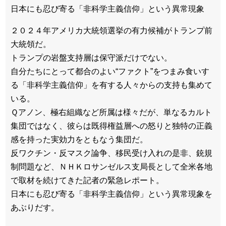
日本にも忍び寄る「非科学主義信仰」という異常現象
２０２４年アメリカ大統領選挙の有力候補がトランプ前
大統領だ。
トランプの岩盤支持層は保守派だけでない。
自分たちにとって都合のよい“ファクト”をつまみ食いす
る「非科学主義信仰」を有する人々からの支持も集めて
いる。
Ｑアノン、極右組織など所属は様々だが、単なるカルト
集団ではなく、彼らは既得権益層への怒りと独特の正義
感を持った実効力をともなう集団だ。
反ワクチン・反マスク論争、移民受け入れの是非、銃規
制問題など、ＮＨＫロサンゼルス支局長として全米各地
で取材を続けてきた記者の緊急レポート。
日本にも忍び寄る「非科学主義信仰」という異常現象を
あぶりだす。