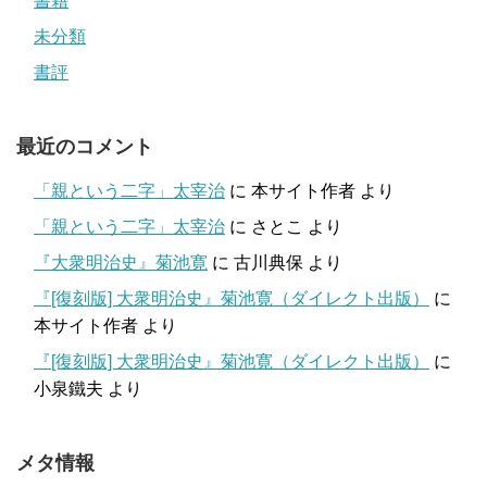
書籍
未分類
書評
最近のコメント
「親という二字」太宰治
に
本サイト作者
より
「親という二字」太宰治
に
さとこ
より
『大衆明治史』菊池寛
に
古川典保
より
『[復刻版] 大衆明治史』菊池寛（ダイレクト出版）
に
本サイト作者
より
『[復刻版] 大衆明治史』菊池寛（ダイレクト出版）
に
小泉鐵夫
より
メタ情報