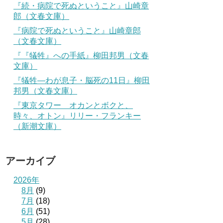
『続・病院で死ぬということ』山崎章
郎（文春文庫）
『病院で死ぬということ』山崎章郎
（文春文庫）
『『犠牲』への手紙』柳田邦男（文春
文庫）
『犠牲―わが息子・脳死の11日』柳田
邦男（文春文庫）
『東京タワー オカンとボクと、
時々、オトン』リリー・フランキー
（新潮文庫）
アーカイブ
2026年
8月
(9)
7月
(18)
6月
(51)
5月
(28)