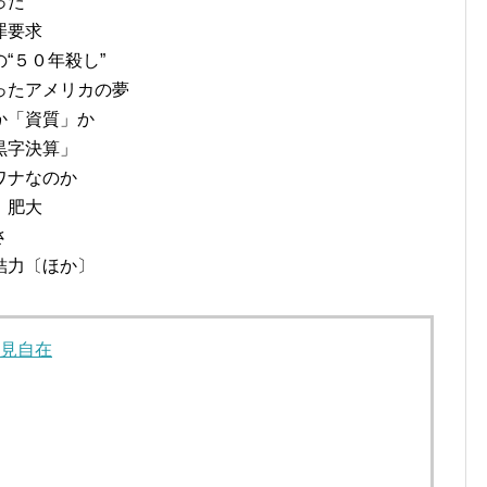
った
罪要求
“５０年殺し”
ったアメリカの夢
か「資質」か
黒字決算」
ワナなのか
、肥大
さ
結力〔ほか〕
見自在