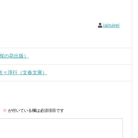
iairuirei
桜の花出版）
佐々淳行（文春文庫）
。
※
が付いている欄は必須項目です