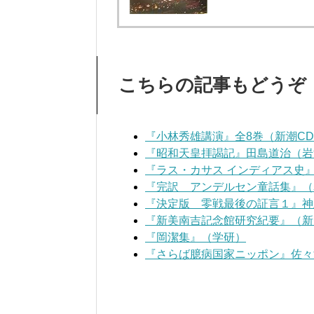
こちらの記事もどうぞ
『小林秀雄講演』全8巻（新潮C
『昭和天皇拝謁記』田島道治（岩
『ラス・カサス インディアス史
『完訳 アンデルセン童話集』（
『決定版 零戦最後の証言１』神
『新美南吉記念館研究紀要』（新
『岡潔集』（学研）
『さらば臆病国家ニッポン』佐々