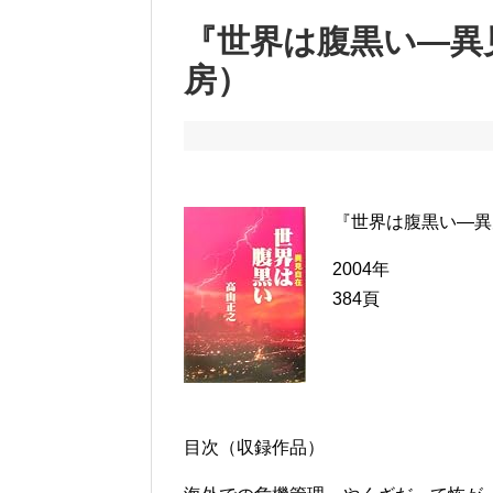
『世界は腹黒い―異
房）
『世界は腹黒い―異
2004年
384頁
目次（収録作品）