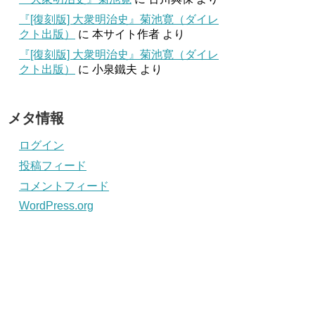
『[復刻版] 大衆明治史』菊池寛（ダイレ
クト出版）
に
本サイト作者
より
『[復刻版] 大衆明治史』菊池寛（ダイレ
クト出版）
に
小泉鐵夫
より
メタ情報
ログイン
投稿フィード
コメントフィード
WordPress.org