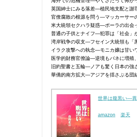
海外での危機管理―やくざだって怖が
英国紳士にみる落差―植民地支配と謝
官僚腐敗の根源を問う―マッカーサーの
米大統領セクハラ疑惑―ポーラの出会
普通の子供とナイフ―犯罪は「社会」
湾岸戦争の収支―フセイン大統領も「
イラク攻撃への執念―モニカ嬢は甘い
医学的財務官僚論―逆境もバネに増殖
旧約聖書と五輪―ノアも驚く日本の強
華僑的南方拡大―アジアを揺さぶる団
世界は腹黒い―異
amazon
楽天