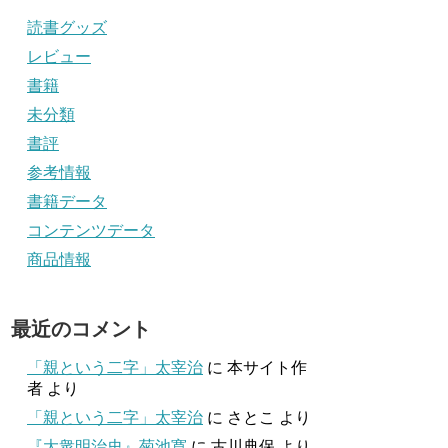
読書グッズ
レビュー
書籍
未分類
書評
参考情報
書籍データ
コンテンツデータ
商品情報
最近のコメント
「親という二字」太宰治
に
本サイト作
者
より
「親という二字」太宰治
に
さとこ
より
『大衆明治史』菊池寛
に
古川典保
より