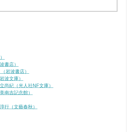
D）
波書店）
』（岩波書店）
岩波文庫）
立尚紀（光人社NF文庫）
美南吉記念館）
淳行（文藝春秋）