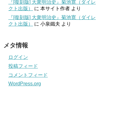
『[復刻版] 大衆明治史』菊池寛（ダイレ
クト出版）
に
本サイト作者
より
『[復刻版] 大衆明治史』菊池寛（ダイレ
クト出版）
に
小泉鐵夫
より
メタ情報
ログイン
投稿フィード
コメントフィード
WordPress.org