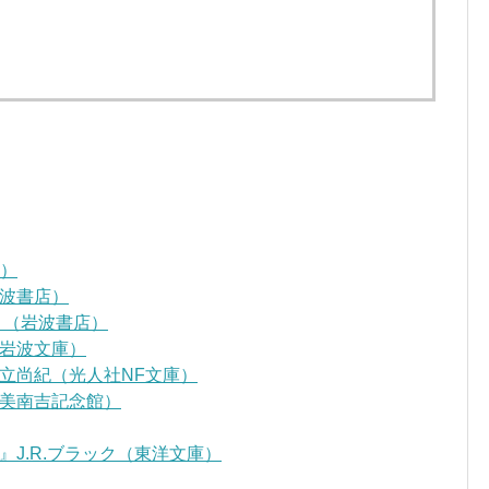
D）
波書店）
』（岩波書店）
岩波文庫）
立尚紀（光人社NF文庫）
美南吉記念館）
J.R.ブラック（東洋文庫）