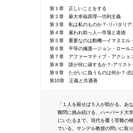
第１章 正しいことをする
第２章 最大幸福原理―功利主義
第３章 私は私のものか？-リバタリ
第４章 雇われ助っ人―市場と道徳
第５章 重要なのは動機―イマヌエル
第６章 平等の擁護―ジョン・ロール
第７章 アファーマティブ・アクショ
第８章 誰が何に値するか？-アリスト
第９章 たがいに負うものは何か？-忠
第10章 正義と共通善
「１人を殺せば５人が助かる。あ
難問に挑み続ける、ハーバード大学の
にいたるまで、現代を覆う苦難の
でいる。サンデル教授の問いに取