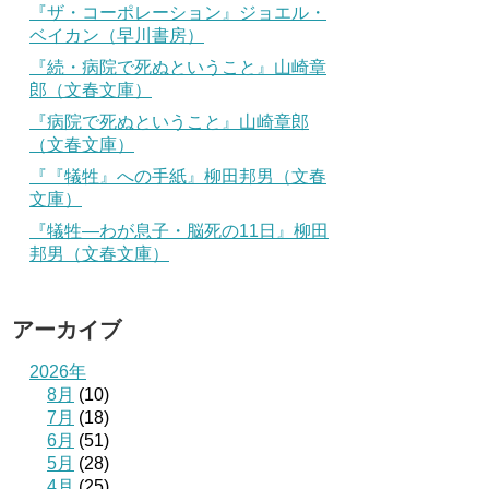
『ザ・コーポレーション』ジョエル・
ベイカン（早川書房）
『続・病院で死ぬということ』山崎章
郎（文春文庫）
『病院で死ぬということ』山崎章郎
（文春文庫）
『『犠牲』への手紙』柳田邦男（文春
文庫）
『犠牲―わが息子・脳死の11日』柳田
邦男（文春文庫）
アーカイブ
2026年
8月
(10)
7月
(18)
6月
(51)
5月
(28)
4月
(25)