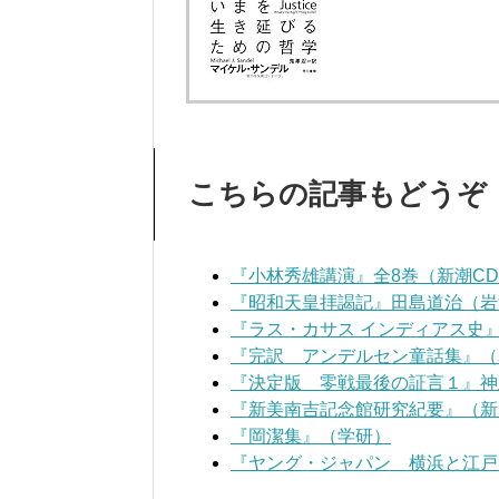
こちらの記事もどうぞ
『小林秀雄講演』全8巻（新潮C
『昭和天皇拝謁記』田島道治（岩
『ラス・カサス インディアス史
『完訳 アンデルセン童話集』（
『決定版 零戦最後の証言１』神
『新美南吉記念館研究紀要』（新
『岡潔集』（学研）
『ヤング・ジャパン 横浜と江戸』