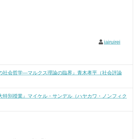
iairuirei
の社会哲学―マルクス理論の臨界』青木孝平（社会評論
大特別授業』マイケル・サンデル（ハヤカワ・ノンフィク