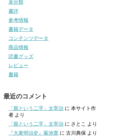
未分類
書評
参考情報
書籍データ
コンテンツデータ
商品情報
読書グッズ
レビュー
書籍
最近のコメント
「親という二字」太宰治
に
本サイト作
者
より
「親という二字」太宰治
に
さとこ
より
『大衆明治史』菊池寛
に
古川典保
より