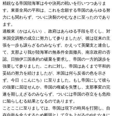
精鋭なる帝国陸海軍は今や決死の戦いを行いつつありま
す。東亜全局の平和は、これを念願する帝国のあらゆる努
力にも関わらず、ついに決裂のやむなきに至ったのであり
ます。
過般來（かはんらい）、政府はあらゆる手段を尽くし、対
米国交調整の成立に努力して参りましたが、彼は従来の主
張を一歩も譲らざるのみならず、かえって英蘭支と連合し
て、支那より我が陸海軍の無条件全面撤兵、南京政府の否
認、日独伊三国条約の破棄を要求し、帝国の一方的譲歩を
強要して参りました。これに対し、帝国はあくまで平和的
妥結の努力を続けましたが、米国は何ら反省の色を示さ
ず、今日（こんにち）に至りました。もし帝国にして彼ら
の強要に屈従せんか、帝国の権威を失墜し、支那事変の完
遂を期しえざるのみならず、ついには帝国の存立をも危殆
に陥らしむる結果となるのであります。
ことここに至りましては、帝国は現下の時局を打開し、自
存自衛を全うするため断固として立ち上がるのやむなきに