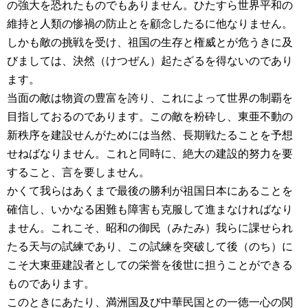
の強大を恐れたものでもありません。ひたすら世界平和の
維持と人類の惨禍の防止とを顧念したるに他なりません。
しかも敵の挑戦を受け、祖国の生存と権威とが危うきに及
びましては、決然（けつぜん）起たざるを得ないのであり
ます。
当面の敵は物資の豊富を誇り、これによって世界の制覇を
目指しておるのであります。この敵を粉砕し、東亜不動の
新秩序を建設せんがためには当然、長期戦たることを予想
せねばなりません。これと同時に、絶大の建設的努力を要
すること、言を要しません。
かくて我らはあくまで最後の勝利が祖国日本にあることを
確信し、いかなる困難も障害も克服して進まなければなり
ません。これこそ、昭和の御民（みたみ）我らに課せられ
たる天与の試練であり、この試練を突破して後（のち）に
こそ大東亜建設者としての栄誉を後世に担うことができる
ものであります。
このときにあたり、満洲国及び中華民国との一徳一心の関