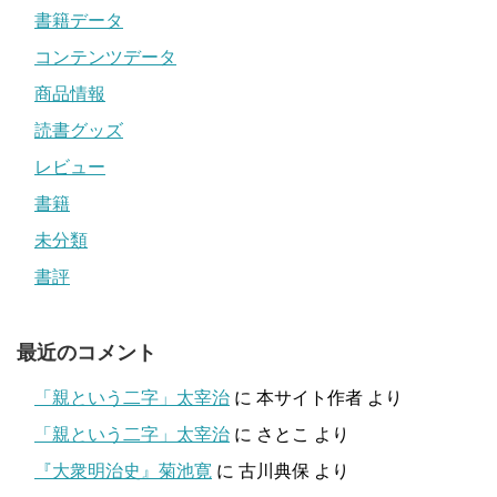
書籍データ
コンテンツデータ
商品情報
読書グッズ
レビュー
書籍
未分類
書評
最近のコメント
「親という二字」太宰治
に
本サイト作者
より
「親という二字」太宰治
に
さとこ
より
『大衆明治史』菊池寛
に
古川典保
より