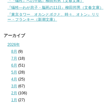
『『犠牲』への手紙』柳田邦男（文春文庫）
『犠牲―わが息子・脳死の11日』柳田邦男（文春文庫）
『東京タワー オカンとボクと、時々、オトン』リリ
ー・フランキー（新潮文庫）
アーカイブ
2026年
8月
(9)
7月
(18)
6月
(51)
5月
(28)
4月
(25)
3月
(67)
2月
(106)
1月
(27)