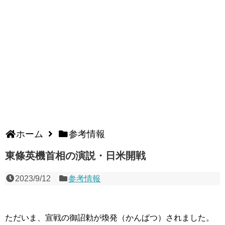
ホーム
参考情報
東條英機首相の演説・日米開戦
2023/9/12
参考情報
ただいま、宣戦の御詔勅が煥発（かんぱつ）されました。