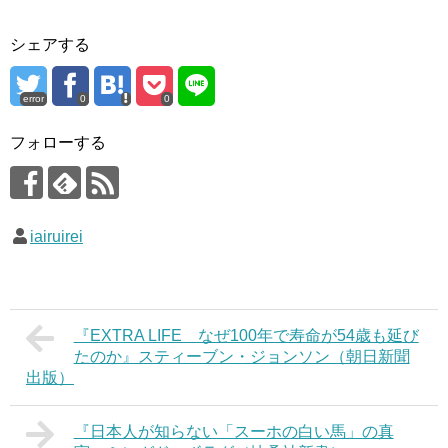
シェアする
error
0
0
フォローする
iairuirei
『EXTRA LIFE なぜ100年で寿命が54歳も延び
たのか』スティーブン・ジョンソン（朝日新聞
出版）
『日本人が知らない「スーホの白い馬」の真