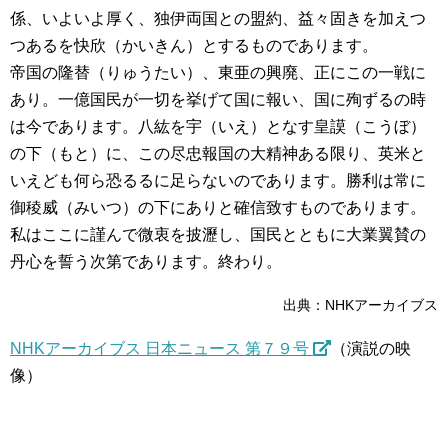
係、いよいよ厚く、独伊両国との盟約、益々固きを加えつ
つあるを快欣（かいきん）とするものであります。
帝国の隆替（りゅうたい）、東亜の興廃、正にこの一戦に
あり。一億国民が一切を挙げて国に報い、国に殉ずるの時
は今であります。八紘を宇（いえ）となす皇謨（こうぼ）
の下（もと）に、この尽忠報国の大精神ある限り、英米と
いえども何ら恐るるに足らないのであります。勝利は常に
御稜威（みいつ）の下にありと確信致すものであります。
私はここに謹んで微衷を披瀝し、国民とともに大業翼賛の
丹心を誓う次第であります。終わり。
出典：NHKアーカイブス
NHKアーカイブス 日本ニュース 第７９号
（演説の映
像）