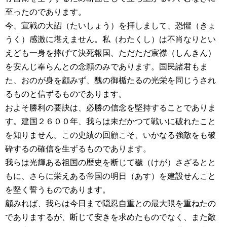
至ったのであります。
今、宣戦の大詔（たいしょう）を拝しまして、恐懼（きょ
うく）感激に堪えません。私（わたくし）は不肖なりとい
えども一身を捧げて決死報国、ただただ宸襟（しんきん）
を安んじ奉らんとの念願のみであります。国民諸君もま
た、おのが身を顧みず、醜の御楯たるの光栄を同じうされ
るものと信ずるものであります。
およそ勝利の要訣は、必勝の信念を堅持することでありま
す。建国２６００年、我らは未だかつて戦いに破れたこと
を知りません。この史績の回顧こそ、いかなる強敵をも破
砕するの確信を生ずるものであります。
我らは光輝ある祖国の歴史を断じて穢（けが）さざるとと
もに、さらに栄えある帝国の明日（あす）を建設せんこと
を堅く誓うものであります。
顧みれば、我らは今日まで隠忍自重との最大限を重ねたの
でありまするが、断じて安きを求めたものでなく、また敵