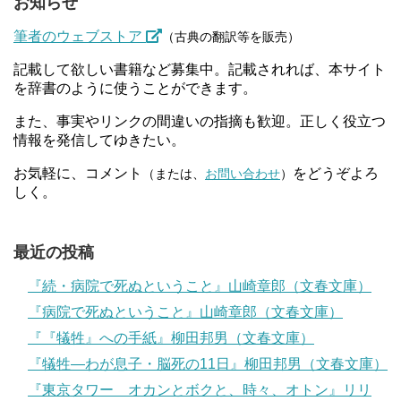
お知らせ
筆者のウェブストア
（古典の翻訳等を販売）
記載して欲しい書籍など募集中。記載されれば、本サイト
を辞書のように使うことができます。
また、事実やリンクの間違いの指摘も歓迎。正しく役立つ
情報を発信してゆきたい。
お気軽に、コメント
をどうぞよろ
（または、
お問い合わせ
）
しく。
最近の投稿
『続・病院で死ぬということ』山崎章郎（文春文庫）
『病院で死ぬということ』山崎章郎（文春文庫）
『『犠牲』への手紙』柳田邦男（文春文庫）
『犠牲―わが息子・脳死の11日』柳田邦男（文春文庫）
『東京タワー オカンとボクと、時々、オトン』リリ