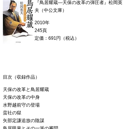
『鳥居耀蔵―天保の改革の弾圧者』松岡英
夫（中公文庫）
2010年
245頁
定価：691円（税込）
目次（収録作品）
天保の改革と鳥居耀蔵
天保の改革の中身
水野越前守の登場
蛮社の獄
矢部定謙追放の陰謀
鳥居甲斐とその一派の審問