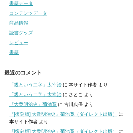
書籍データ
コンテンツデータ
商品情報
読書グッズ
レビュー
書籍
最近のコメント
「親という二字」太宰治
に
本サイト作者
より
「親という二字」太宰治
に
さとこ
より
『大衆明治史』菊池寛
に
古川典保
より
『[復刻版] 大衆明治史』菊池寛（ダイレクト出版）
に
本サイト作者
より
『[復刻版] 大衆明治史』菊池寛（ダイレクト出版）
に