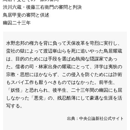
渋川六蔵・後藤三右衛門の審問と判決
鳥居甲斐の審問と供述
幽囚二十三年
水野忠邦の権力を背に負って天保改革を苛烈に実行し、
蛮社の獄によって渡辺崋山らを死に追いやった鳥居耀蔵
は、目的のためには手段を選ばぬ執拗な隠謀家であっ
た。儒者の司・林家出身の耀蔵にとって、洋学は夷狄の
宗教・思想にほかならず、この侵入を防ぐためには詐術
もスパイ工作も厭うべきものではなかった。前半生、
「妖怪」と恐れられ、後半生、二十三年間の幽囚にも屈
しなかった「悪党」の、残忍酷薄にして豪邁な生涯を活
写する。
出典：中央公論新社公式サイト