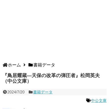
ホーム
書籍データ
『鳥居耀蔵―天保の改革の弾圧者』松岡英夫
（中公文庫）
2024/7/20
書籍データ
中公文庫