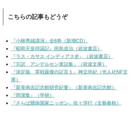
こちらの記事もどうぞ
『小林秀雄講演』全8巻（新潮CD）
『昭和天皇拝謁記』田島道治（岩波書店）
『ラス・カサス インディアス史』（岩波書店）
『完訳 アンデルセン童話集』（岩波文庫）
『決定版 零戦最後の証言１』神立尚紀（光人社NF文
庫）
『新美南吉記念館研究紀要』（新美南吉記念館）
『岡潔集』（学研）
『さらば臆病国家ニッポン』佐々淳行（文藝春秋）