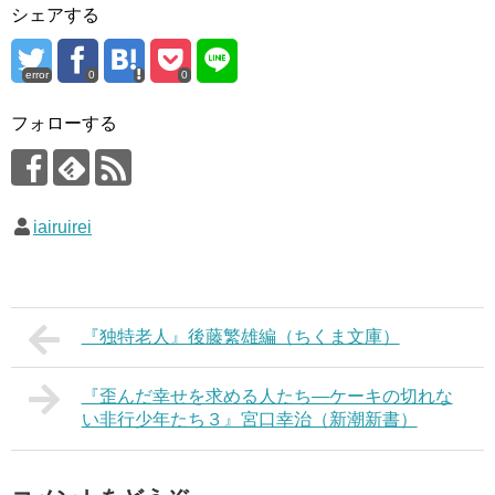
シェアする
error
0
0
フォローする
iairuirei
『独特老人』後藤繁雄編（ちくま文庫）
『歪んだ幸せを求める人たち―ケーキの切れな
い非行少年たち３』宮口幸治（新潮新書）