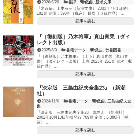
2026/6/20
書評
戯曲
,
新潮文庫
『米百俵』山本有三（新潮文庫） 2001年7月1日発行
181頁 定価：398円（税込） 目次（収録作品） ...
記事を読む
『［復刻版］乃木将軍』真山青果（ダイ
レクト出版）
2025/8/9
書籍データ
戯曲
,
焚書図書
『［復刻版］乃木将軍』（上下）真山青果（眞山青
果）（ダイレクト出版） 上巻 2023年 251頁 目次（収
録作品） ...
記事を読む
『決定版 三島由紀夫全集23』（新潮
社）
2024/11/6
書籍データ
戯曲
,
三島由紀夫全
集
『決定版 三島由紀夫全集23 戯曲3』（新潮社）
2002年10月10日初版発行 709頁 定価：6,380円（税
込） ...
記事を読む