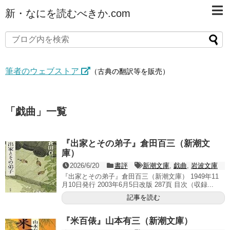
新・なにを読むべきか.com
筆者のウェブストア
（古典の翻訳等を販売）
「
戯曲
」
一覧
『出家とその弟子』倉田百三（新潮文
庫）
2026/6/20
書評
新潮文庫
,
戯曲
,
岩波文庫
『出家とその弟子』倉田百三（新潮文庫） 1949年11
月10日発行 2003年6月5日改版 287頁 目次（収録...
記事を読む
『米百俵』山本有三（新潮文庫）