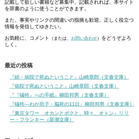
記載して欲しい書籍など募集中。記載されれば、本サイト
を辞書のように使うことができます。
また、事実やリンクの間違いの指摘も歓迎。正しく役立つ
情報を発信してゆきたい。
お気軽に、コメント
をどうぞよろ
（または、
お問い合わせ
）
しく。
最近の投稿
『続・病院で死ぬということ』山崎章郎（文春文庫）
『病院で死ぬということ』山崎章郎（文春文庫）
『『犠牲』への手紙』柳田邦男（文春文庫）
『犠牲―わが息子・脳死の11日』柳田邦男（文春文庫）
『東京タワー オカンとボクと、時々、オトン』リリ
ー・フランキー（新潮文庫）