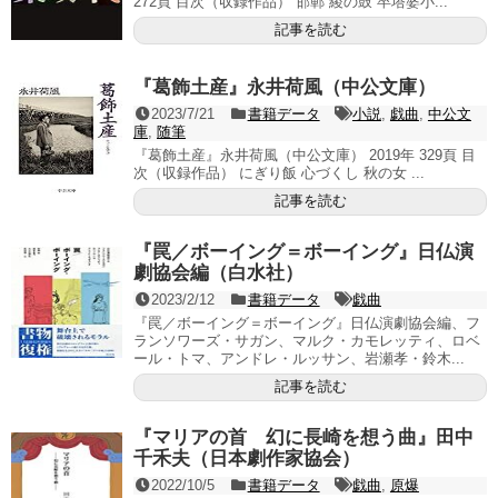
272頁 目次（収録作品） 邯鄲 綾の鼓 卒塔婆小...
記事を読む
『葛飾土産』永井荷風（中公文庫）
2023/7/21
書籍データ
小説
,
戯曲
,
中公文
庫
,
随筆
『葛飾土産』永井荷風（中公文庫） 2019年 329頁 目
次（収録作品） にぎり飯 心づくし 秋の女 ...
記事を読む
『罠／ボーイング＝ボーイング』日仏演
劇協会編（白水社）
2023/2/12
書籍データ
戯曲
『罠／ボーイング＝ボーイング』日仏演劇協会編、フ
ランソワーズ・サガン、マルク・カモレッティ、ロベ
ール・トマ、アンドレ・ルッサン、岩瀬孝・鈴木...
記事を読む
『マリアの首 幻に長崎を想う曲』田中
千禾夫（日本劇作家協会）
2022/10/5
書籍データ
戯曲
,
原爆