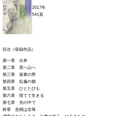
2017年
541頁
目次（収録作品）
第一章 出奔
第二章 里へ山へ
第三章 坂東の男
第四章 乱倫の都
第五章 ひとたびも
第六章 捨てて生きる
第七章 光の中で
終章 息精は念珠