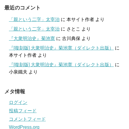
最近のコメント
「親という二字」太宰治
に
本サイト作者
より
「親という二字」太宰治
に
さとこ
より
『大衆明治史』菊池寛
に
古川典保
より
『[復刻版] 大衆明治史』菊池寛（ダイレクト出版）
に
本サイト作者
より
『[復刻版] 大衆明治史』菊池寛（ダイレクト出版）
に
小泉鐵夫
より
メタ情報
ログイン
投稿フィード
コメントフィード
WordPress.org