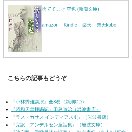
捨ててこそ 空也 (新潮文庫)
amazon
Kindle
楽天
楽天kobo
こちらの記事もどうぞ
『小林秀雄講演』全8巻（新潮CD）
『昭和天皇拝謁記』田島道治（岩波書店）
『ラス・カサス インディアス史』（岩波書店）
『完訳 アンデルセン童話集』（岩波文庫）