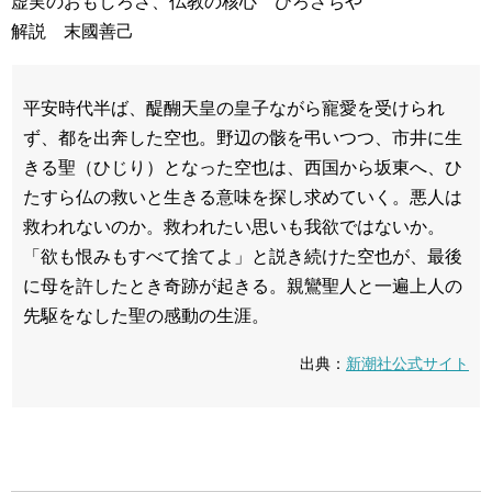
虚実のおもしろさ、仏教の核心 ひろさちや
解説 末國善己
平安時代半ば、醍醐天皇の皇子ながら寵愛を受けられ
ず、都を出奔した空也。野辺の骸を弔いつつ、市井に生
きる聖（ひじり）となった空也は、西国から坂東へ、ひ
たすら仏の救いと生きる意味を探し求めていく。悪人は
救われないのか。救われたい思いも我欲ではないか。
「欲も恨みもすべて捨てよ」と説き続けた空也が、最後
に母を許したとき奇跡が起きる。親鸞聖人と一遍上人の
先駆をなした聖の感動の生涯。
出典：
新潮社公式サイト