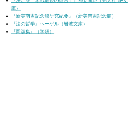
『決定版 零戦最後の証言１』神立尚紀（光人社NF文
庫）
『新美南吉記念館研究紀要』（新美南吉記念館）
『法の哲学』ヘーゲル（岩波文庫）
『岡潔集』（学研）