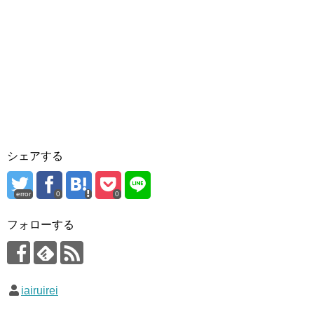
シェアする
error
0
0
フォローする
iairuirei