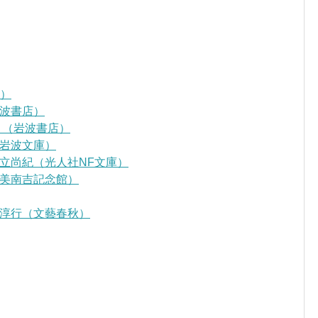
D）
波書店）
』（岩波書店）
岩波文庫）
立尚紀（光人社NF文庫）
美南吉記念館）
淳行（文藝春秋）