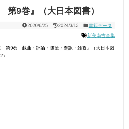
集 第9巻』（大日本図書）
2020/6/25
2024/3/13
書籍データ
新美南吉全集
集 第9巻 戯曲・評論・随筆・翻訳・雑纂』（大日本図
2）