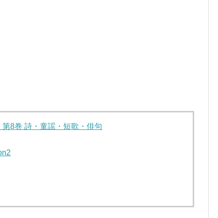
 第8巻 詩・童謡・短歌・俳句
on2