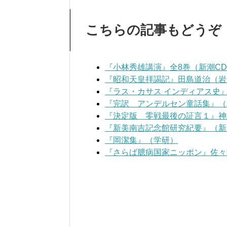
こちらの記事もどうぞ
『小林秀雄講演』全8巻（新潮C
『昭和天皇拝謁記』田島道治（岩
『ラス・カサス インディアス史
『完訳 アンデルセン童話集』（
『決定版 零戦最後の証言１』神
『新美南吉記念館研究紀要』（新
『岡潔集』（学研）
『さらば臆病国家ニッポン』佐々