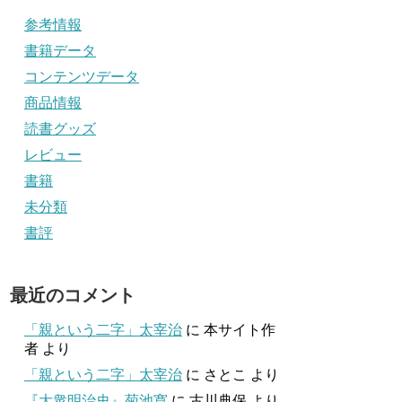
参考情報
書籍データ
コンテンツデータ
商品情報
読書グッズ
レビュー
書籍
未分類
書評
最近のコメント
「親という二字」太宰治
に
本サイト作
者
より
「親という二字」太宰治
に
さとこ
より
『大衆明治史』菊池寛
に
古川典保
より