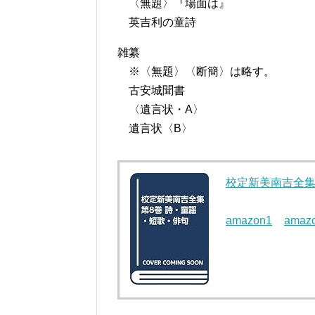
〈無題〉『場面は』
英吉利の童詩
雑纂
※〈無題〉〈断簡〉は略す。
古安城聞書
〈遺言状・A〉
遺言状〈B〉
校定新美南吉全集
amazon1
amaz