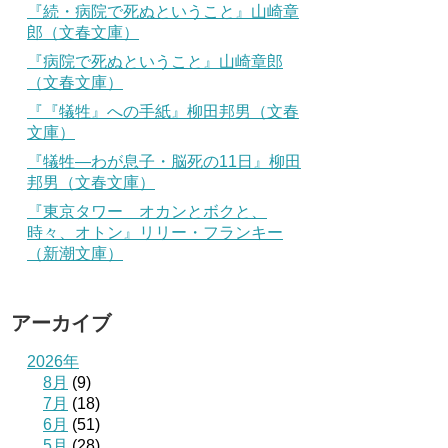
『続・病院で死ぬということ』山崎章
郎（文春文庫）
『病院で死ぬということ』山崎章郎
（文春文庫）
『『犠牲』への手紙』柳田邦男（文春
文庫）
『犠牲―わが息子・脳死の11日』柳田
邦男（文春文庫）
『東京タワー オカンとボクと、
時々、オトン』リリー・フランキー
（新潮文庫）
アーカイブ
2026年
8月
(9)
7月
(18)
6月
(51)
5月
(28)