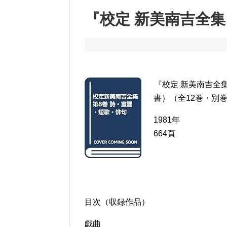
『校定 新美南吉全
『校定 新美南吉全
書）（全12巻・別巻
1981年
664頁
目次（収録作品）
戯曲