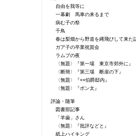
自由を我等に
一幕劇 馬車の来るまで
病む子の祭
千鳥
春は梨畑から野道を縄飛びして来た
ガア子の卒業祝賀会
ラムプの夜
〈無題〉『第一場 東京市郊外に』
〈断簡〉『第三場 断崖の下』
〈無題〉『××伯爵邸内』
〈無題〉『ポン太』
評論・随筆
図書部記事
「羊歯」さん
〈無題〉『批評などと』
紙上ハイキング