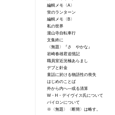
編輯メモ〈A〉
蛍のランターン
編輯メモ〈B〉
私の世界
瀧山寺自転車行
文集終に
〈無題〉『さゝやかな』
岩崎春雄君追憶記
職員室近況極あらまし
デブと針金
童話に於ける物語性の喪失
はじめのことば
外から内へ―或る清算
W・H・デイヴイス氏について
バイロンについて
※〈無題〉〈断簡〉は略す。