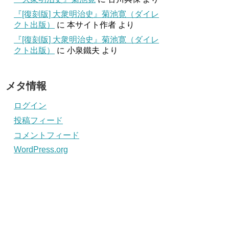
『[復刻版] 大衆明治史』菊池寛（ダイレ
クト出版）
に
本サイト作者
より
『[復刻版] 大衆明治史』菊池寛（ダイレ
クト出版）
に
小泉鐵夫
より
メタ情報
ログイン
投稿フィード
コメントフィード
WordPress.org