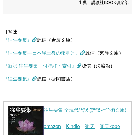
出典：講談社BOOK俱楽部
［関連］
『往生要集』
源信（岩波文庫）
『往生要集―日本浄土教の夜明け』
源信（東洋文庫）
『新訳 往生要集 付詳註・索引』
源信（法藏館）
『往生要集』
源信（徳間書店）
往生要集 全現代語訳 (講談社学術文庫)
amazon
Kindle
楽天
楽天kobo