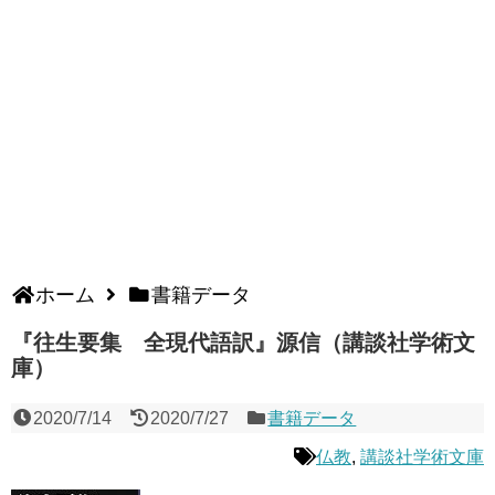
ホーム
書籍データ
『往生要集 全現代語訳』源信（講談社学術文
庫）
2020/7/14
2020/7/27
書籍データ
仏教
,
講談社学術文庫