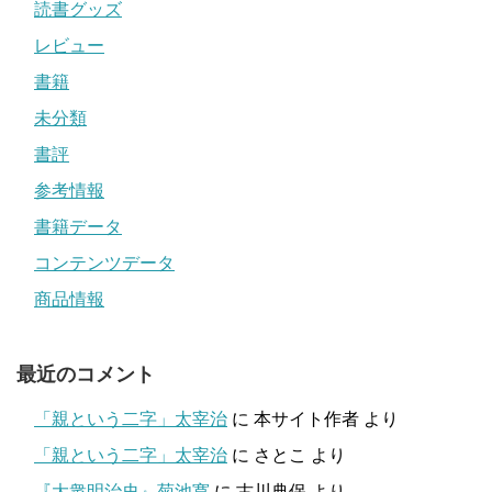
読書グッズ
レビュー
書籍
未分類
書評
参考情報
書籍データ
コンテンツデータ
商品情報
最近のコメント
「親という二字」太宰治
に
本サイト作者
より
「親という二字」太宰治
に
さとこ
より
『大衆明治史』菊池寛
に
古川典保
より