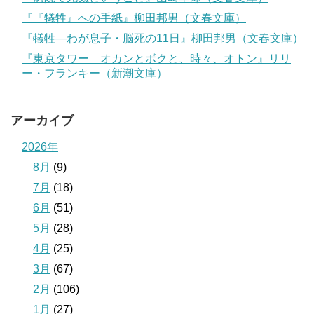
『『犠牲』への手紙』柳田邦男（文春文庫）
『犠牲―わが息子・脳死の11日』柳田邦男（文春文庫）
『東京タワー オカンとボクと、時々、オトン』リリ
ー・フランキー（新潮文庫）
アーカイブ
2026年
8月
(9)
7月
(18)
6月
(51)
5月
(28)
4月
(25)
3月
(67)
2月
(106)
1月
(27)