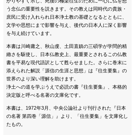
かりやすく示し、死後の極楽往生のために一心に仏を想
う念仏の重要性を説きます。その教えは同時代の貴族・
庶民に受け入れられ日本浄土教の基礎となるとともに、
文学や思想にまで影響を与え、後代の日本人に深く影響
を与え続けています。
本書は川崎庸之、秋山虔、土田直鎮の三碩学が学問的精
緻さを駆使し、日本仏教史上、最重要とされるこの仏教
書を平易な現代語訳として甦らせました。さらに巻末に
添えられた解説「源信の生涯と思想」は『往生要集』の
世界のより深い理解を助けます。
浄土への道を学ぶうえで必読の書『往生要集』、本格的
決定版と呼べる名著の文庫化です。
本書は、1972年3月、中央公論社より刊行された『日本
の名著 第四巻「源信」』より、「往生要集」を文庫化し
たもの。