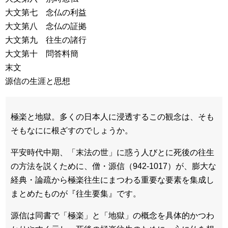
大文第七 念仏の利益
大文第八 念仏の証拠
大文第九 往生の諸行
大文第十 問答料簡
末文
源信の生涯と思想
極楽と地獄。多くの日本人に浸透するこの観念は、そも
そもなにに根ざすのでしょうか。
平安時代中期、「末法の世」に惑う人びとに死後の往生
の方法を説くために、僧・源信（942-1017）が、膨大な
経典・論疏から極楽往生にまつわる重要な要素を集成し
まとめたものが『往生要集』です。
源信は同書で「極楽」と「地獄」の概念を具体的かつわ