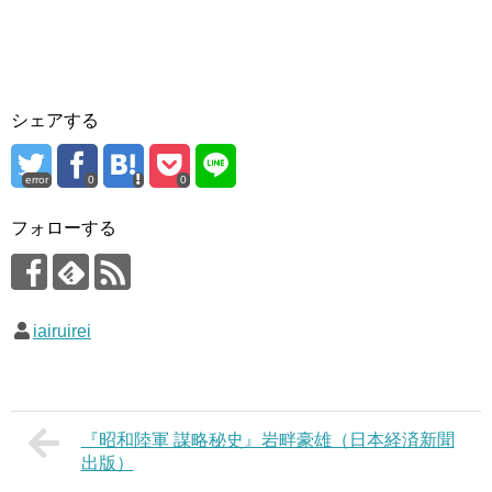
シェアする
error
0
0
フォローする
iairuirei
『昭和陸軍 謀略秘史』岩畔豪雄（日本経済新聞
出版）