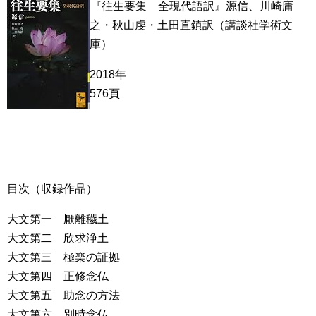
『往生要集 全現代語訳』源信、川崎庸
之・秋山虔・土田直鎮訳（講談社学術文
庫）
2018年
576頁
目次（収録作品）
大文第一 厭離穢土
大文第二 欣求浄土
大文第三 極楽の証拠
大文第四 正修念仏
大文第五 助念の方法
大文第六 別時念仏