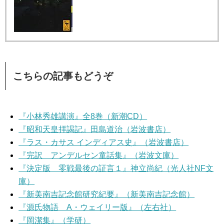
こちらの記事もどうぞ
『小林秀雄講演』全8巻（新潮CD）
『昭和天皇拝謁記』田島道治（岩波書店）
『ラス・カサス インディアス史』（岩波書店）
『完訳 アンデルセン童話集』（岩波文庫）
『決定版 零戦最後の証言１』神立尚紀（光人社NF文
庫）
『新美南吉記念館研究紀要』（新美南吉記念館）
『源氏物語 A・ウェイリー版』（左右社）
『岡潔集』（学研）