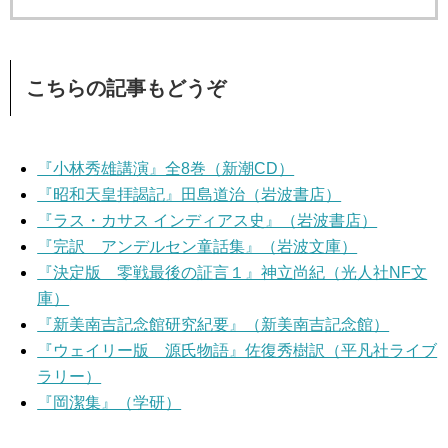
こちらの記事もどうぞ
『小林秀雄講演』全8巻（新潮CD）
『昭和天皇拝謁記』田島道治（岩波書店）
『ラス・カサス インディアス史』（岩波書店）
『完訳 アンデルセン童話集』（岩波文庫）
『決定版 零戦最後の証言１』神立尚紀（光人社NF文
庫）
『新美南吉記念館研究紀要』（新美南吉記念館）
『ウェイリー版 源氏物語』佐復秀樹訳（平凡社ライブ
ラリー）
『岡潔集』（学研）