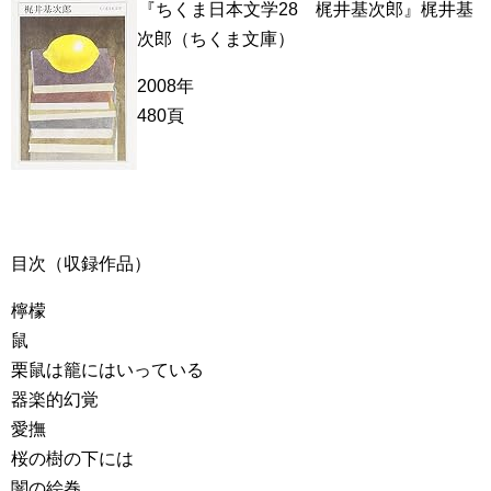
『ちくま日本文学28 梶井基次郎』梶井基
次郎（ちくま文庫）
2008年
480頁
目次（収録作品）
檸檬
鼠
栗鼠は籠にはいっている
器楽的幻覚
愛撫
桜の樹の下には
闇の絵巻