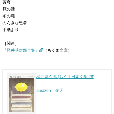
蒼穹
筧の話
冬の蠅
のんきな患者
手紙より
［関連］
『梶井基次郎全集』
（ちくま文庫）
梶井基次郎 (ちくま日本文学 28)
amazon
楽天