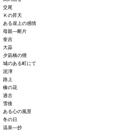
交尾
Ｋの昇天
ある崖上の感情
母親―断片
奎吉
大蒜
夕凪橋の狸
城のある町にて
泥濘
路上
橡の花
過古
雪後
ある心の風景
冬の日
温泉―抄