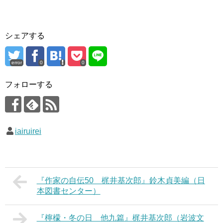
シェアする
error
0
0
フォローする
iairuirei
『作家の自伝50 梶井基次郎』鈴木貞美編（日
本図書センター）
『檸檬・冬の日 他九篇』梶井基次郎（岩波文