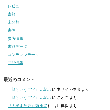
レビュー
書籍
未分類
書評
参考情報
書籍データ
コンテンツデータ
商品情報
最近のコメント
「親という二字」太宰治
に
本サイト作者
より
「親という二字」太宰治
に
さとこ
より
『大衆明治史』菊池寛
に
古川典保
より