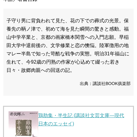
子守り男に背負われて見た、花の下での葬式の光景。保
養先の鞆ノ津で、初めて海を見た瞬間の驚きと感動。福
山中学卒業と、京都の画家橋本関雪への入門志願。早稲
田大学中退前後の、文学修業と恋の懊悩。陸軍徴用の地
マレー半島で知った苛酷な戦争の実態。明治31年福山に
生れて、今92歳の円熟の作家が心込めて綴った若き
日々・故郷肉親への回送の記。
出典：講談社BOOK俱楽部
鶏肋集・半生記 (講談社文芸文庫―現代
日本のエッセイ)