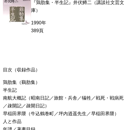
『鶏肋集・半生記』井伏鱒二（講談社文芸文
庫）
1990年
389頁
目次（収録作品）
鶏肋集（鷄肋集）
半生記
南航大概記（昭南日記／旅館・兵舎／犠牲／戦死・戦病死
／疎開記／疎開日記）
早稲田界隈（牛込鶴巻町／坪内逍遥先生／早稲田界隈）
人と作品
年譜／著書目録