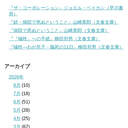
『ザ・コーポレーション』ジョエル・ベイカン（早川書
房）
『続・病院で死ぬということ』山崎章郎（文春文庫）
『病院で死ぬということ』山崎章郎（文春文庫）
『『犠牲』への手紙』柳田邦男（文春文庫）
『犠牲―わが息子・脳死の11日』柳田邦男（文春文庫）
アーカイブ
2026年
8月
(10)
7月
(18)
6月
(51)
5月
(28)
4月
(25)
3月
(67)