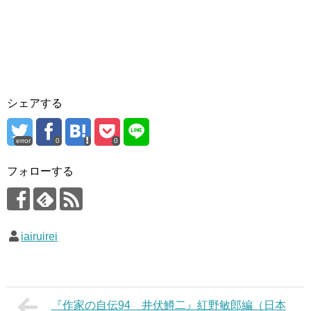
シェアする
error
0
0
フォローする
iairuirei
『作家の自伝94 井伏鱒二』紅野敏郎編（日本