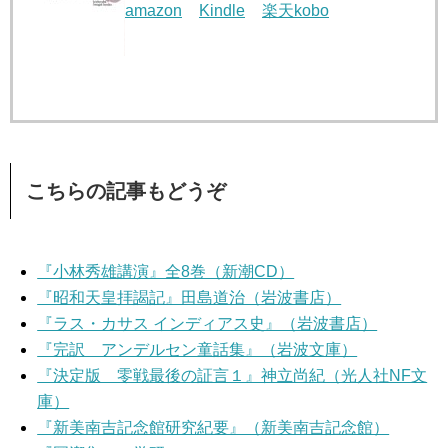
amazon
Kindle
楽天kobo
こちらの記事もどうぞ
『小林秀雄講演』全8巻（新潮CD）
『昭和天皇拝謁記』田島道治（岩波書店）
『ラス・カサス インディアス史』（岩波書店）
『完訳 アンデルセン童話集』（岩波文庫）
『決定版 零戦最後の証言１』神立尚紀（光人社NF文
庫）
『新美南吉記念館研究紀要』（新美南吉記念館）