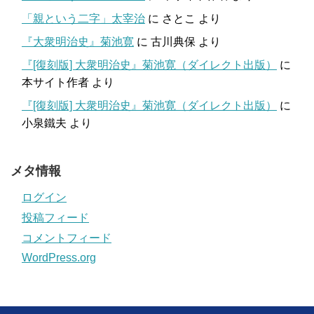
「親という二字」太宰治
に
さとこ
より
『大衆明治史』菊池寛
に
古川典保
より
『[復刻版] 大衆明治史』菊池寛（ダイレクト出版）
に
本サイト作者
より
『[復刻版] 大衆明治史』菊池寛（ダイレクト出版）
に
小泉鐵夫
より
メタ情報
ログイン
投稿フィード
コメントフィード
WordPress.org