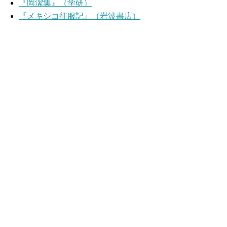
『岡潔集』（学研）
『メキシコ征服記』（岩波書店）