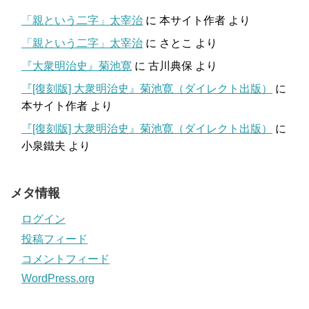
「親という二字」太宰治
に
本サイト作者
より
「親という二字」太宰治
に
さとこ
より
『大衆明治史』菊池寛
に
古川典保
より
『[復刻版] 大衆明治史』菊池寛（ダイレクト出版）
に
本サイト作者
より
『[復刻版] 大衆明治史』菊池寛（ダイレクト出版）
に
小泉鐵夫
より
メタ情報
ログイン
投稿フィード
コメントフィード
WordPress.org