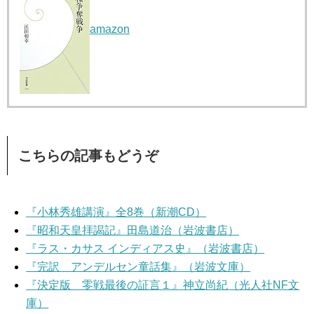
amazon
こちらの記事もどうぞ
『小林秀雄講演』全8巻（新潮CD）
『昭和天皇拝謁記』田島道治（岩波書店）
『ラス・カサス インディアス史』（岩波書店）
『完訳 アンデルセン童話集』（岩波文庫）
『決定版 零戦最後の証言１』神立尚紀（光人社NF文
庫）