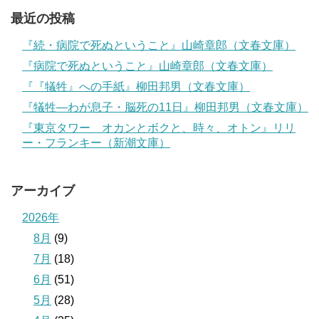
最近の投稿
『続・病院で死ぬということ』山崎章郎（文春文庫）
『病院で死ぬということ』山崎章郎（文春文庫）
『『犠牲』への手紙』柳田邦男（文春文庫）
『犠牲―わが息子・脳死の11日』柳田邦男（文春文庫）
『東京タワー オカンとボクと、時々、オトン』リリ
ー・フランキー（新潮文庫）
アーカイブ
2026年
8月
(9)
7月
(18)
6月
(51)
5月
(28)