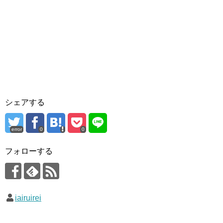
シェアする
error
0
0
フォローする
iairuirei