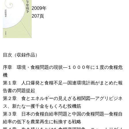
2009年
207頁
目次（収録作品）
序章 環境・食糧問題の現状―１０００年に１度の食糧危
機
第１章 人口爆発と食糧不足―国連環境計画がまとめた報
告書の問題提起
第２章 食とエネルギーの見えざる相関図―アグリビジネ
ス、新たな一攫千金をもくろむ投機筋
第３章 日本の食糧自給率問題と中国の食糧問題―食糧自
給率の低下を農業再生に転換する戦略