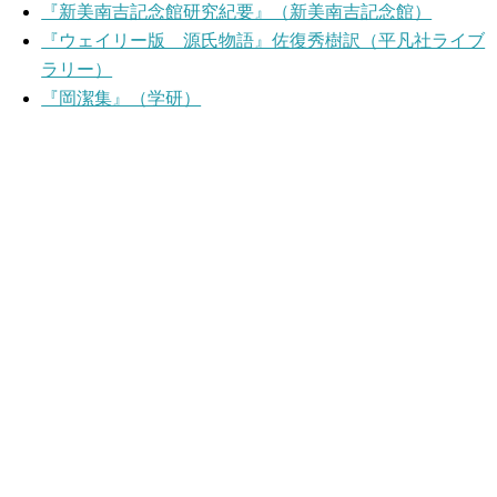
『新美南吉記念館研究紀要』（新美南吉記念館）
『ウェイリー版 源氏物語』佐復秀樹訳（平凡社ライブ
ラリー）
『岡潔集』（学研）