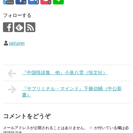
error
0
0
フォローする
iairuirei
『中国怪談集 他』小泉八雲（恒文社）
『サブリミナル・マインド』下條信輔（中公新
書）
コメントをどうぞ
メールアドレスが公開されることはありません。
※
が付いている欄は必
須項目です