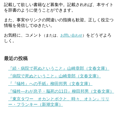
記載して欲しい書籍など募集中。記載されれば、本サイト
を辞書のように使うことができます。
また、事実やリンクの間違いの指摘も歓迎。正しく役立つ
情報を発信してゆきたい。
お気軽に、コメント
をどうぞよろ
（または、
お問い合わせ
）
しく。
最近の投稿
『続・病院で死ぬということ』山崎章郎（文春文庫）
『病院で死ぬということ』山崎章郎（文春文庫）
『『犠牲』への手紙』柳田邦男（文春文庫）
『犠牲―わが息子・脳死の11日』柳田邦男（文春文庫）
『東京タワー オカンとボクと、時々、オトン』リリ
ー・フランキー（新潮文庫）