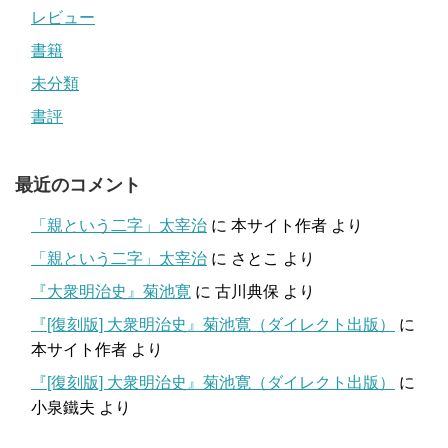
レビュー
書籍
未分類
書評
最近のコメント
「親という二字」太宰治
に
本サイト作者
より
「親という二字」太宰治
に
さとこ
より
『大衆明治史』菊池寛
に
古川典保
より
『[復刻版] 大衆明治史』菊池寛（ダイレクト出版）
に
本サイト作者
より
『[復刻版] 大衆明治史』菊池寛（ダイレクト出版）
に
小泉鐵夫
より