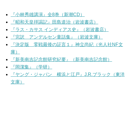
『小林秀雄講演』全8巻（新潮CD）
『昭和天皇拝謁記』田島道治（岩波書店）
『ラス・カサス インディアス史』（岩波書店）
『完訳 アンデルセン童話集』（岩波文庫）
『決定版 零戦最後の証言１』神立尚紀（光人社NF文
庫）
『新美南吉記念館研究紀要』（新美南吉記念館）
『岡潔集』（学研）
『ヤング・ジャパン 横浜と江戸』J.R.ブラック（東洋
文庫）