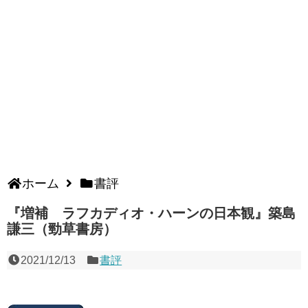
ホーム
書評
『増補 ラフカディオ・ハーンの日本観』築島
謙三（勁草書房）
2021/12/13
書評