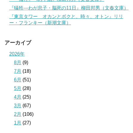
『犠牲―わが息子・脳死の11日』柳田邦男（文春文庫）
『東京タワー オカンとボクと、時々、オトン』リリ
ー・フランキー（新潮文庫）
アーカイブ
2026年
8月
(9)
7月
(18)
6月
(51)
5月
(28)
4月
(25)
3月
(67)
2月
(106)
1月
(27)