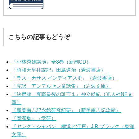
こちらの記事もどうぞ
『小林秀雄講演』全8巻（新潮CD）
『昭和天皇拝謁記』田島道治（岩波書店）
『ラス・カサス インディアス史』（岩波書店）
『完訳 アンデルセン童話集』（岩波文庫）
『決定版 零戦最後の証言１』神立尚紀（光人社NF文
庫）
『新美南吉記念館研究紀要』（新美南吉記念館）
『岡潔集』（学研）
『ヤング・ジャパン 横浜と江戸』J.R.ブラック（東洋
文庫）