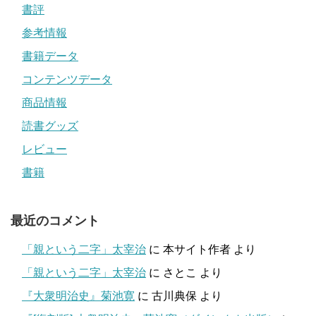
書評
参考情報
書籍データ
コンテンツデータ
商品情報
読書グッズ
レビュー
書籍
最近のコメント
「親という二字」太宰治
に
本サイト作者
より
「親という二字」太宰治
に
さとこ
より
『大衆明治史』菊池寛
に
古川典保
より