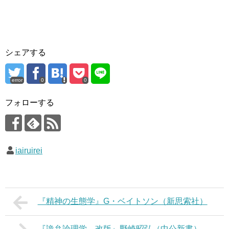
シェアする
error
0
0
フォローする
iairuirei
『精神の生態学』G・ベイトソン（新思索社）
『詭弁論理学 改版』野崎昭弘（中公新書）