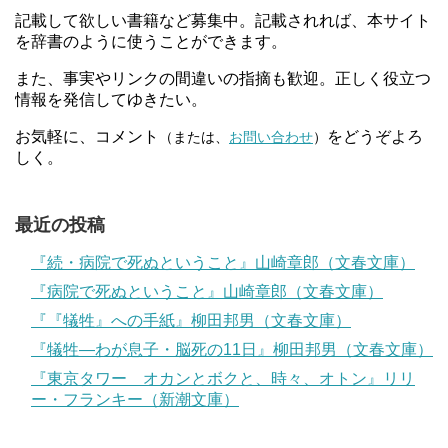
記載して欲しい書籍など募集中。記載されれば、本サイト
を辞書のように使うことができます。
また、事実やリンクの間違いの指摘も歓迎。正しく役立つ
情報を発信してゆきたい。
お気軽に、コメント
をどうぞよろ
（または、
お問い合わせ
）
しく。
最近の投稿
『続・病院で死ぬということ』山崎章郎（文春文庫）
『病院で死ぬということ』山崎章郎（文春文庫）
『『犠牲』への手紙』柳田邦男（文春文庫）
『犠牲―わが息子・脳死の11日』柳田邦男（文春文庫）
『東京タワー オカンとボクと、時々、オトン』リリ
ー・フランキー（新潮文庫）