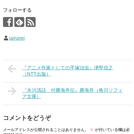
フォローする
iairuirei
『アニメ作家としての手塚治虫』津堅信之
（NTT出版）
『氷川清話 付勝海舟伝』勝海舟（角川ソフィ
ア文庫）
コメントをどうぞ
メールアドレスが公開されることはありません。
※
が付いている欄は必