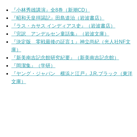
『小林秀雄講演』全8巻（新潮CD）
『昭和天皇拝謁記』田島道治（岩波書店）
『ラス・カサス インディアス史』（岩波書店）
『完訳 アンデルセン童話集』（岩波文庫）
『決定版 零戦最後の証言１』神立尚紀（光人社NF文
庫）
『新美南吉記念館研究紀要』（新美南吉記念館）
『岡潔集』（学研）
『ヤング・ジャパン 横浜と江戸』J.R.ブラック（東洋
文庫）