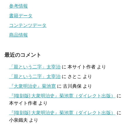
参考情報
書籍データ
コンテンツデータ
商品情報
最近のコメント
「親という二字」太宰治
に
本サイト作者
より
「親という二字」太宰治
に
さとこ
より
『大衆明治史』菊池寛
に
古川典保
より
『[復刻版] 大衆明治史』菊池寛（ダイレクト出版）
に
本サイト作者
より
『[復刻版] 大衆明治史』菊池寛（ダイレクト出版）
に
小泉鐵夫
より