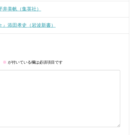
平井美帆（集英社）
々』添田孝史（岩波新書）
。
※
が付いている欄は必須項目です