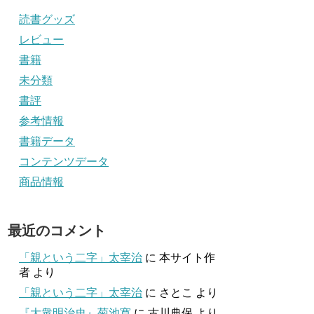
読書グッズ
レビュー
書籍
未分類
書評
参考情報
書籍データ
コンテンツデータ
商品情報
最近のコメント
「親という二字」太宰治
に
本サイト作
者
より
「親という二字」太宰治
に
さとこ
より
『大衆明治史』菊池寛
に
古川典保
より