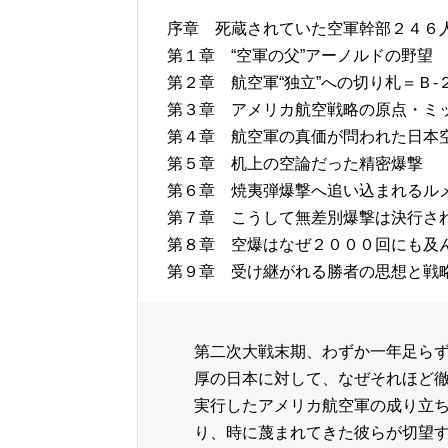
序章 死蔵されていた空軍幹部２４６
第１章 “空軍の父”アーノルドの野望
第２章 航空軍“独立”への切り札＝Ｂ-
第３章 アメリカ航空戦略の原点・ミ
第４章 航空軍の真価が問われた日本
第５章 机上の空論だった精密爆撃
第６章 焼夷弾爆撃へ追い込まれるル
第７章 こうして無差別爆撃は決行さ
第８章 空爆はなぜ２０００回にも及
第９章 受け継がれる勝者の思想と戦
第二次大戦末期、わずか一年足らず
厚の日本に対して、なぜそれほど
実行したアメリカ航空軍の成り立
り、時に蔑まれてきた彼らが切望