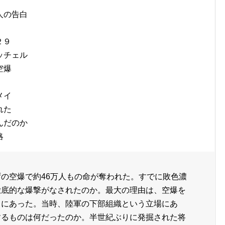
人の告白
２９
ッチェル
空爆
メイ
れた
んだのか
略
の空爆で約46万人もの命が奪われた。すでに敗色濃
徹底的な爆撃がなされたのか。最大の理由は、空爆を
ちにあった。当時、陸軍の下部組織という立場にあ
するものは何だったのか。半世紀ぶりに発掘された将