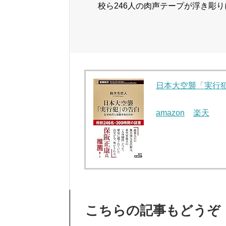
校ら246人の肉声テープが浮き彫
日本大空襲「実行犯
amazon
楽天
こちらの記事もどうぞ