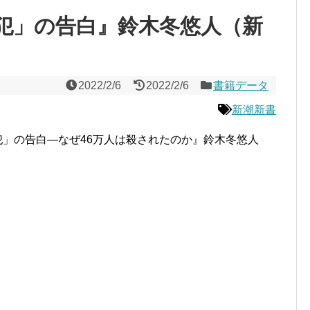
犯」の告白』鈴木冬悠人（新
2022/2/6
2022/2/6
書籍データ
新潮新書
」の告白―なぜ46万人は殺されたのか』鈴木冬悠人