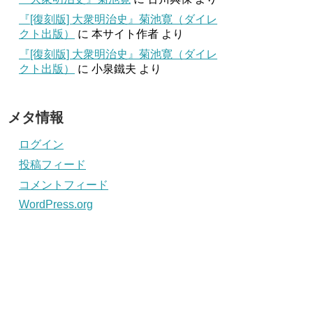
『[復刻版] 大衆明治史』菊池寛（ダイレ
クト出版）
に
本サイト作者
より
『[復刻版] 大衆明治史』菊池寛（ダイレ
クト出版）
に
小泉鐵夫
より
メタ情報
ログイン
投稿フィード
コメントフィード
WordPress.org