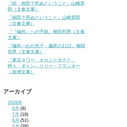
『続・病院で死ぬということ』山崎章
郎（文春文庫）
『病院で死ぬということ』山崎章郎
（文春文庫）
『『犠牲』への手紙』柳田邦男（文春
文庫）
『犠牲―わが息子・脳死の11日』柳田
邦男（文春文庫）
『東京タワー オカンとボクと、
時々、オトン』リリー・フランキー
（新潮文庫）
アーカイブ
2026年
8月
(9)
7月
(18)
6月
(51)
5月
(28)