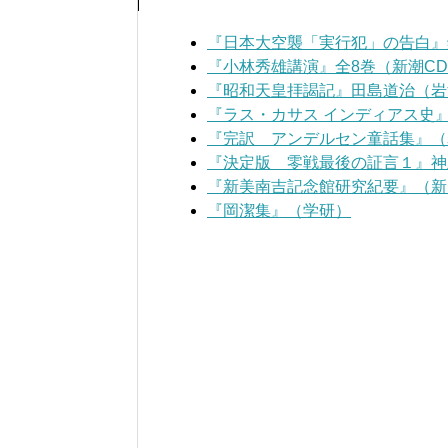
『日本大空襲「実行犯」の告白』
『小林秀雄講演』全8巻（新潮C
『昭和天皇拝謁記』田島道治（岩
『ラス・カサス インディアス史
『完訳 アンデルセン童話集』（
『決定版 零戦最後の証言１』神
『新美南吉記念館研究紀要』（新
『岡潔集』（学研）