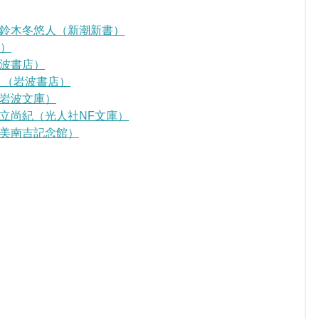
鈴木冬悠人（新潮新書）
D）
波書店）
』（岩波書店）
岩波文庫）
立尚紀（光人社NF文庫）
美南吉記念館）