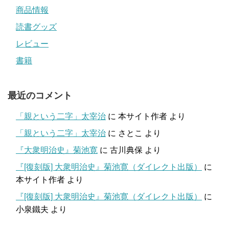
商品情報
読書グッズ
レビュー
書籍
最近のコメント
「親という二字」太宰治
に
本サイト作者
より
「親という二字」太宰治
に
さとこ
より
『大衆明治史』菊池寛
に
古川典保
より
『[復刻版] 大衆明治史』菊池寛（ダイレクト出版）
に
本サイト作者
より
『[復刻版] 大衆明治史』菊池寛（ダイレクト出版）
に
小泉鐵夫
より