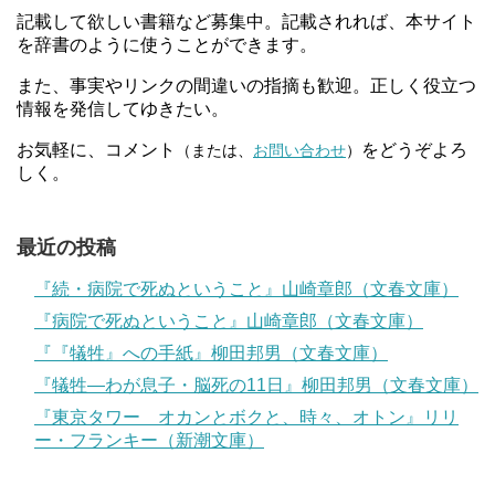
記載して欲しい書籍など募集中。記載されれば、本サイト
を辞書のように使うことができます。
また、事実やリンクの間違いの指摘も歓迎。正しく役立つ
情報を発信してゆきたい。
お気軽に、コメント
をどうぞよろ
（または、
お問い合わせ
）
しく。
最近の投稿
『続・病院で死ぬということ』山崎章郎（文春文庫）
『病院で死ぬということ』山崎章郎（文春文庫）
『『犠牲』への手紙』柳田邦男（文春文庫）
『犠牲―わが息子・脳死の11日』柳田邦男（文春文庫）
『東京タワー オカンとボクと、時々、オトン』リリ
ー・フランキー（新潮文庫）