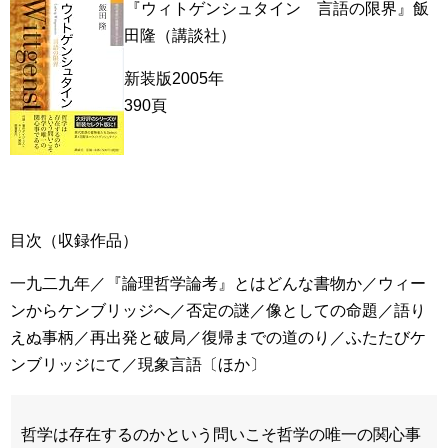
『ウィトゲンシュタイン 言語の限界』飯
田隆（講談社）
新装版2005年
390頁
目次（収録作品）
一九二九年／『論理哲学論考』とはどんな書物か／ウィー
ンからケンブリッジへ／否定の謎／像としての命題／語り
えぬ事柄／再出発と破局／復帰までの道のり／ふたたびケ
ンブリッジにて／現象言語〔ほか〕
哲学は存在するのかという問いこそ哲学の唯一の関心事