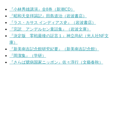
『小林秀雄講演』全8巻（新潮CD）
『昭和天皇拝謁記』田島道治（岩波書店）
『ラス・カサス インディアス史』（岩波書店）
『完訳 アンデルセン童話集』（岩波文庫）
『決定版 零戦最後の証言１』神立尚紀（光人社NF文
庫）
『新美南吉記念館研究紀要』（新美南吉記念館）
『岡潔集』（学研）
『さらば臆病国家ニッポン』佐々淳行（文藝春秋）