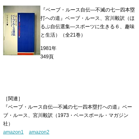
『ベーブ・ルース自伝―不滅の七一四本塁
打への道』ベーブ・ルース、宮川毅訳（ほ
るぷ自伝選集―スポーツに生きる６、趣味
と生活）（全21巻）
1981年
349頁
［関連］
『ベーブ・ルース自伝―不滅の七一四本塁打への道』ベー
ブ・ルース、宮川毅訳（1973・ベースボール・マガジン
社）
amazon1
amazon2