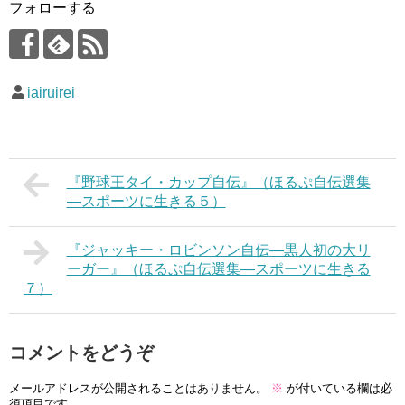
フォローする
iairuirei
『野球王タイ・カップ自伝』（ほるぷ自伝選集
―スポーツに生きる５）
『ジャッキー・ロビンソン自伝―黒人初の大リ
ーガー』（ほるぷ自伝選集―スポーツに生きる
７）
コメントをどうぞ
メールアドレスが公開されることはありません。
※
が付いている欄は必
須項目です