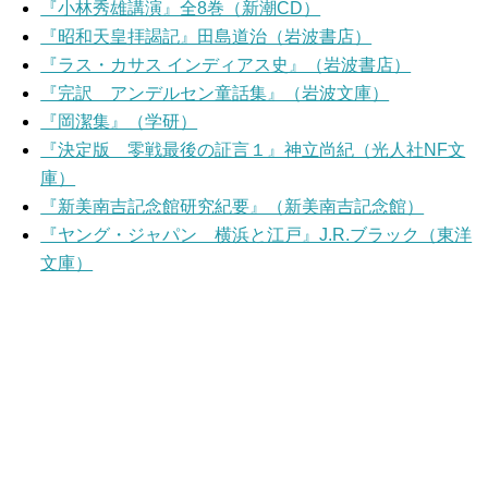
『小林秀雄講演』全8巻（新潮CD）
『昭和天皇拝謁記』田島道治（岩波書店）
『ラス・カサス インディアス史』（岩波書店）
『完訳 アンデルセン童話集』（岩波文庫）
『岡潔集』（学研）
『決定版 零戦最後の証言１』神立尚紀（光人社NF文
庫）
『新美南吉記念館研究紀要』（新美南吉記念館）
『ヤング・ジャパン 横浜と江戸』J.R.ブラック（東洋
文庫）