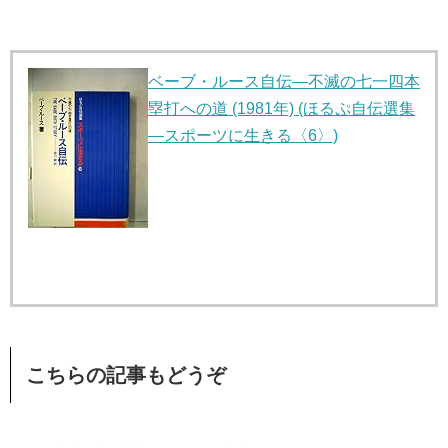
ベーブ・ルース自伝―不滅の七一四本
塁打への道 (1981年) (ほるぷ自伝選集
―スポーツに生きる〈6〉)
こちらの記事もどうぞ