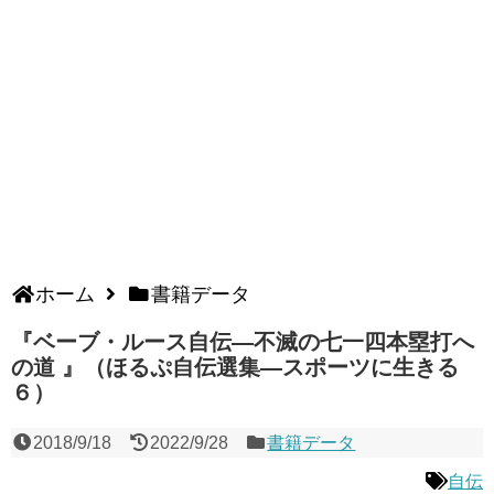
ホーム
書籍データ
『ベーブ・ルース自伝―不滅の七一四本塁打へ
の道 』（ほるぷ自伝選集―スポーツに生きる
６）
2018/9/18
2022/9/28
書籍データ
自伝