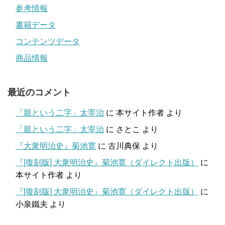
参考情報
書籍データ
コンテンツデータ
商品情報
最近のコメント
「親という二字」太宰治
に
本サイト作者
より
「親という二字」太宰治
に
さとこ
より
『大衆明治史』菊池寛
に
古川典保
より
『[復刻版] 大衆明治史』菊池寛（ダイレクト出版）
に
本サイト作者
より
『[復刻版] 大衆明治史』菊池寛（ダイレクト出版）
に
小泉鐵夫
より