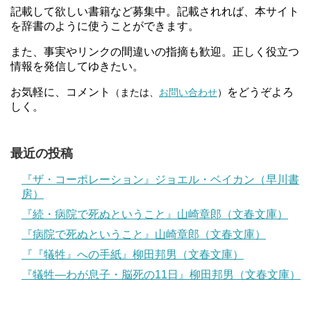
記載して欲しい書籍など募集中。記載されれば、本サイト
を辞書のように使うことができます。
また、事実やリンクの間違いの指摘も歓迎。正しく役立つ
情報を発信してゆきたい。
お気軽に、コメント
をどうぞよろ
（または、
お問い合わせ
）
しく。
最近の投稿
『ザ・コーポレーション』ジョエル・ベイカン（早川書
房）
『続・病院で死ぬということ』山崎章郎（文春文庫）
『病院で死ぬということ』山崎章郎（文春文庫）
『『犠牲』への手紙』柳田邦男（文春文庫）
『犠牲―わが息子・脳死の11日』柳田邦男（文春文庫）