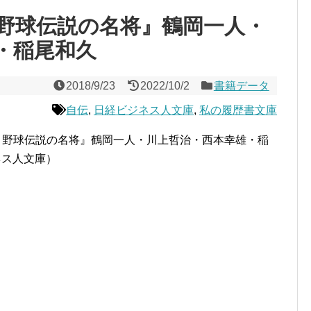
野球伝説の名将』鶴岡一人・
・稲尾和久
2018/9/23
2022/10/2
書籍データ
自伝
,
日経ビジネス人文庫
,
私の履歴書文庫
ロ野球伝説の名将』鶴岡一人・川上哲治・西本幸雄・稲
ネス人文庫）