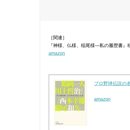
［関連］
『神様、仏様、稲尾様―私の履歴書』稲
amazon
プロ野球伝説の
amazon