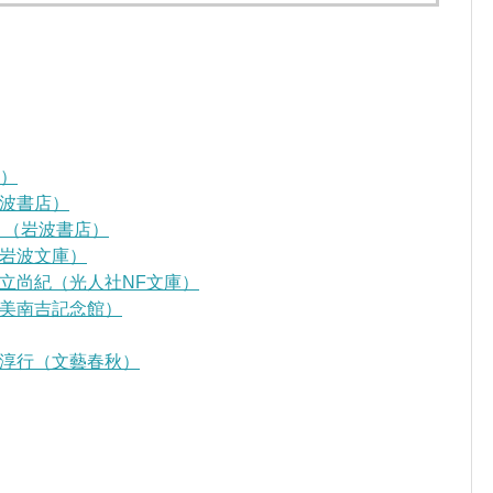
D）
波書店）
』（岩波書店）
岩波文庫）
立尚紀（光人社NF文庫）
美南吉記念館）
淳行（文藝春秋）