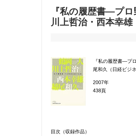
『私の履歴書―プロ
川上哲治・西本幸雄
『私の履歴書―プ
尾和久（日経ビジ
2007年
438頁
目次（収録作品）