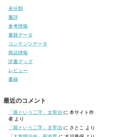
未分類
書評
参考情報
書籍データ
コンテンツデータ
商品情報
読書グッズ
レビュー
書籍
最近のコメント
「親という二字」太宰治
に
本サイト作
者
より
「親という二字」太宰治
に
さとこ
より
『大衆明治史』菊池寛
に
古川典保
より