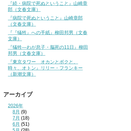
『続・病院で死ぬということ』山崎章
郎（文春文庫）
『病院で死ぬということ』山崎章郎
（文春文庫）
『『犠牲』への手紙』柳田邦男（文春
文庫）
『犠牲―わが息子・脳死の11日』柳田
邦男（文春文庫）
『東京タワー オカンとボクと、
時々、オトン』リリー・フランキー
（新潮文庫）
アーカイブ
2026年
8月
(9)
7月
(18)
6月
(51)
5月
(28)