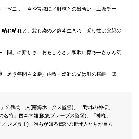
―「ゼニ…」今や常識に／野球との出合い―工廠チー
―晴れ晴れと、髪も染め／熊本生まれ―凝り性は父親の
―「間」に難しさ、おもしろさ／和歌山育ち―きかん気
腕」磨き年間４２勝／両親―漁師の父は町の横綱 ほ
」の鶴岡一人(南海ホークス監督)、「野球の神様」
の名将」西本幸雄(阪急ブレーブス監督)、「神様、
イオンズ投手)。誰もが知る伝説の野球人たちが自ら