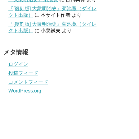
『[復刻版] 大衆明治史』菊池寛（ダイレ
クト出版）
に
本サイト作者
より
『[復刻版] 大衆明治史』菊池寛（ダイレ
クト出版）
に
小泉鐵夫
より
メタ情報
ログイン
投稿フィード
コメントフィード
WordPress.org