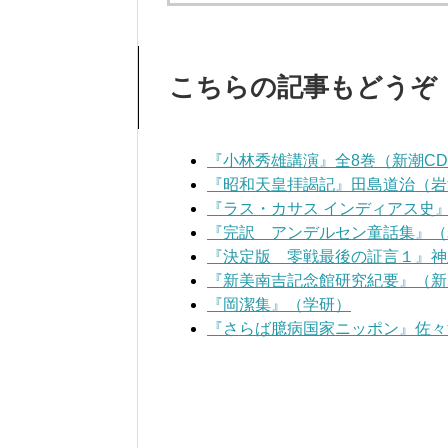
こちらの記事もどうぞ
『小林秀雄講演』全8巻（新潮C
『昭和天皇拝謁記』田島道治（岩
『ラス・カサス インディアス史
『完訳 アンデルセン童話集』（
『決定版 零戦最後の証言１』神
『新美南吉記念館研究紀要』（新
『岡潔集』（学研）
『さらば臆病国家ニッポン』佐々