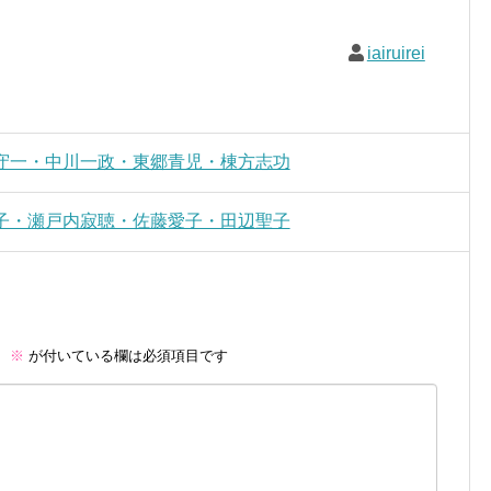
iairuirei
守一・中川一政・東郷青児・棟方志功
子・瀬戸内寂聴・佐藤愛子・田辺聖子
。
※
が付いている欄は必須項目です