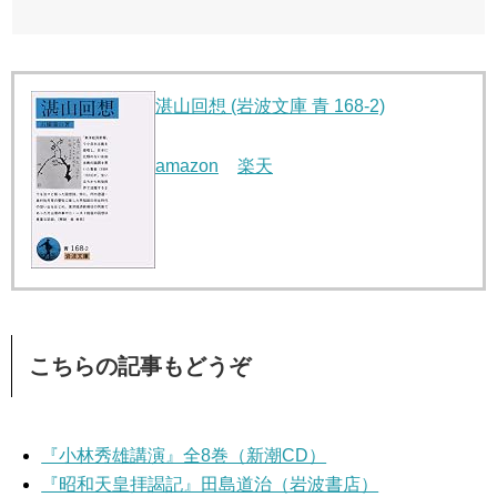
湛山回想 (岩波文庫 青 168-2)
amazon
楽天
こちらの記事もどうぞ
『小林秀雄講演』全8巻（新潮CD）
『昭和天皇拝謁記』田島道治（岩波書店）