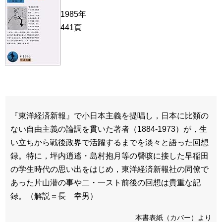
1985年
441頁
『東洋経済新報』で小日本主義を提唱し，日本に比類の
ない自由主義の論調を貫いた著者（1884-1973）が，生
い立ちから戦後政界で活躍するまでを淡々と語った回想
録。特に，坪内逍遙・島村抱月等の謦咳に接した早稲田
の学生時代の思い出をはじめ，東洋経済新報社の同僚で
あった片山潜の事や二・一スト前後の回想は貴重な記
録。（解説＝長 幸男）
本書表紙（カバー）より