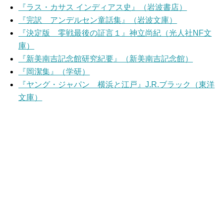
『ラス・カサス インディアス史』（岩波書店）
『完訳 アンデルセン童話集』（岩波文庫）
『決定版 零戦最後の証言１』神立尚紀（光人社NF文
庫）
『新美南吉記念館研究紀要』（新美南吉記念館）
『岡潔集』（学研）
『ヤング・ジャパン 横浜と江戸』J.R.ブラック（東洋
文庫）