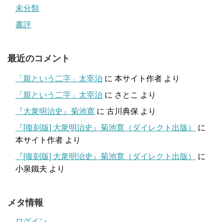
未分類
書評
最近のコメント
「親という二字」太宰治
に
本サイト作者
より
「親という二字」太宰治
に
さとこ
より
『大衆明治史』菊池寛
に
古川典保
より
『[復刻版] 大衆明治史』菊池寛（ダイレクト出版）
に
本サイト作者
より
『[復刻版] 大衆明治史』菊池寛（ダイレクト出版）
に
小泉鐵夫
より
メタ情報
ログイン