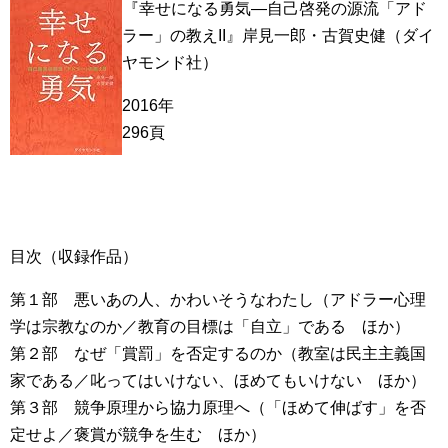
『幸せになる勇気―自己啓発の源流「アド
ラー」の教えII』岸見一郎・古賀史健（ダイ
ヤモンド社）
2016年
296頁
目次（収録作品）
第１部 悪いあの人、かわいそうなわたし（アドラー心理
学は宗教なのか／教育の目標は「自立」である ほか）
第２部 なぜ「賞罰」を否定するのか（教室は民主主義国
家である／叱ってはいけない、ほめてもいけない ほか）
第３部 競争原理から協力原理へ（「ほめて伸ばす」を否
定せよ／褒賞が競争を生む ほか）