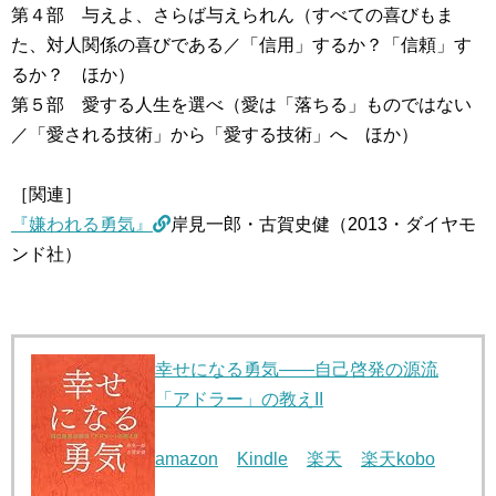
第４部 与えよ、さらば与えられん（すべての喜びもま
た、対人関係の喜びである／「信用」するか？「信頼」す
るか？ ほか）
第５部 愛する人生を選べ（愛は「落ちる」ものではない
／「愛される技術」から「愛する技術」へ ほか）
［関連］
『嫌われる勇気』
岸見一郎・古賀史健（2013・ダイヤモ
ンド社）
幸せになる勇気――自己啓発の源流
「アドラー」の教えII
amazon
Kindle
楽天
楽天kobo