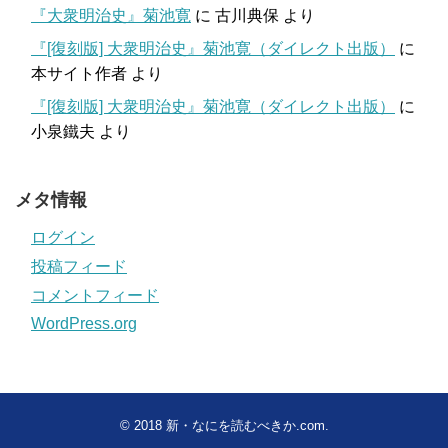
『大衆明治史』菊池寛
に
古川典保
より
『[復刻版] 大衆明治史』菊池寛（ダイレクト出版）
に
本サイト作者
より
『[復刻版] 大衆明治史』菊池寛（ダイレクト出版）
に
小泉鐵夫
より
メタ情報
ログイン
投稿フィード
コメントフィード
WordPress.org
© 2018
新・なにを読むべきか.com
.