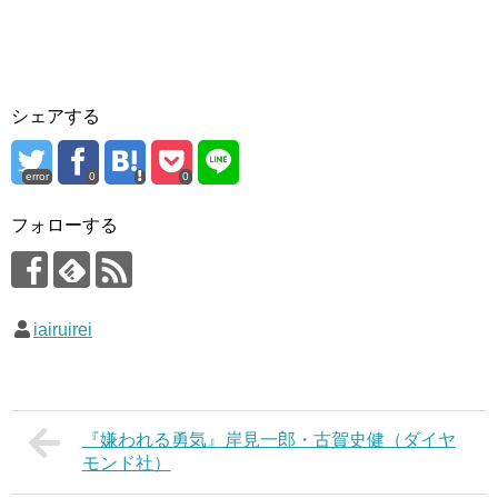
シェアする
error
0
0
フォローする
iairuirei
『嫌われる勇気』岸見一郎・古賀史健（ダイヤ
モンド社）