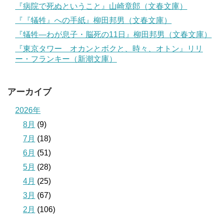
『病院で死ぬということ』山崎章郎（文春文庫）
『『犠牲』への手紙』柳田邦男（文春文庫）
『犠牲―わが息子・脳死の11日』柳田邦男（文春文庫）
『東京タワー オカンとボクと、時々、オトン』リリ
ー・フランキー（新潮文庫）
アーカイブ
2026年
8月
(9)
7月
(18)
6月
(51)
5月
(28)
4月
(25)
3月
(67)
2月
(106)