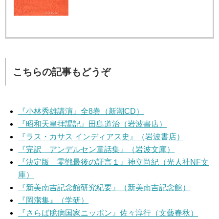
こちらの記事もどうぞ
『小林秀雄講演』全8巻（新潮CD）
『昭和天皇拝謁記』田島道治（岩波書店）
『ラス・カサス インディアス史』（岩波書店）
『完訳 アンデルセン童話集』（岩波文庫）
『決定版 零戦最後の証言１』神立尚紀（光人社NF文
庫）
『新美南吉記念館研究紀要』（新美南吉記念館）
『岡潔集』（学研）
『さらば臆病国家ニッポン』佐々淳行（文藝春秋）