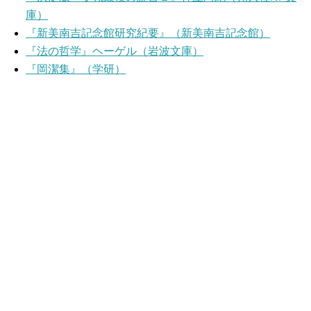
庫）
『新美南吉記念館研究紀要』（新美南吉記念館）
『法の哲学』ヘーゲル（岩波文庫）
『岡潔集』（学研）