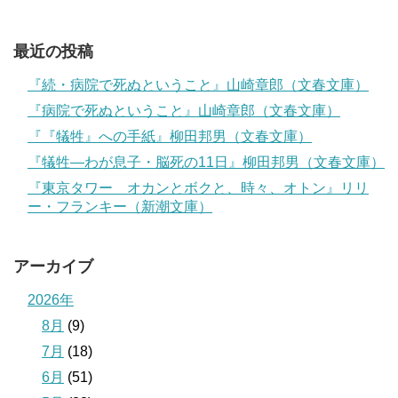
最近の投稿
『続・病院で死ぬということ』山崎章郎（文春文庫）
『病院で死ぬということ』山崎章郎（文春文庫）
『『犠牲』への手紙』柳田邦男（文春文庫）
『犠牲―わが息子・脳死の11日』柳田邦男（文春文庫）
『東京タワー オカンとボクと、時々、オトン』リリ
ー・フランキー（新潮文庫）
アーカイブ
2026年
8月
(9)
7月
(18)
6月
(51)