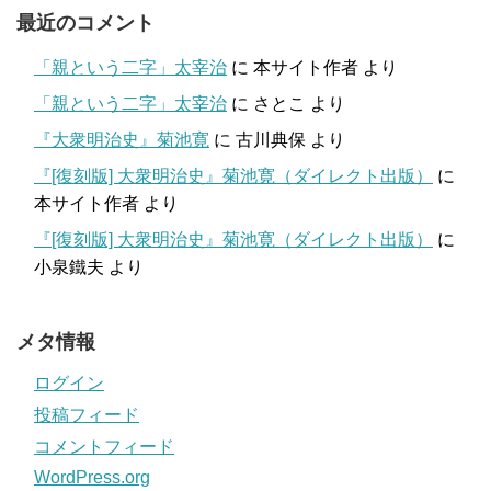
最近のコメント
「親という二字」太宰治
に
本サイト作者
より
「親という二字」太宰治
に
さとこ
より
『大衆明治史』菊池寛
に
古川典保
より
『[復刻版] 大衆明治史』菊池寛（ダイレクト出版）
に
本サイト作者
より
『[復刻版] 大衆明治史』菊池寛（ダイレクト出版）
に
小泉鐵夫
より
メタ情報
ログイン
投稿フィード
コメントフィード
WordPress.org