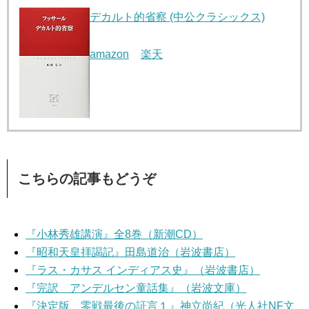
デカルト的省察 (中公クラシックス)
amazon
楽天
こちらの記事もどうぞ
『小林秀雄講演』全8巻（新潮CD）
『昭和天皇拝謁記』田島道治（岩波書店）
『ラス・カサス インディアス史』（岩波書店）
『完訳 アンデルセン童話集』（岩波文庫）
『決定版 零戦最後の証言１』神立尚紀（光人社NF文