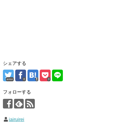
シェアする
error
0
0
フォローする
iairuirei