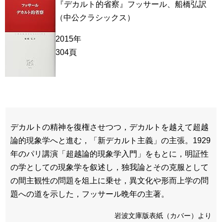
『デカルト的省察』フッサール、船橋弘訳
（中公クラシックス）
2015年
304頁
デカルトの精神を復権させつつ，デカルトを越えて超越
論的現象学へと進む，「新デカルト主義」の主張。1929
年のパリ講演「超越論的現象学入門」をもとに，明証性
の学としての現象学を叙述し，独我論とその克服として
の間主観性の問題を俎上に乗せ，異文化や形而上学の問
題への道を示した，フッサール晩年の主著。
岩波文庫版表紙（カバー）より