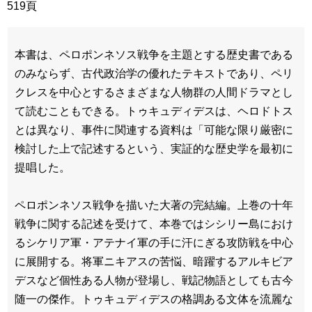
519頁
本書は、ペロポンネソス戦争を主題とする歴史書である
のみならず、古代政治学の優れたテキストであり、ペリ
クレスを中心とするさまざまな人物群の人間ドラマとし
て読むこともできる。トゥキュディデスは、ヘロドトス
とは異なり、事件に関連する資料は「可能な限り厳密に
検討した上で記述するという、実証的な歴史学を最初に
提唱した。
ペロポンネソス戦争を描いた大著の完結編。上巻の十年
戦争に関する記述を受けて、本巻ではシシリー島におけ
るシケリア軍・アテナイ軍の手に汗にぎる攻防戦を中心
に展開する。将軍ニキアスの苦悩、暗躍するアルキビア
デスなど個性ある人物が登場し、戦記物語としても古今
随一の傑作。トゥキュディデスの格調ある文体を流麗な