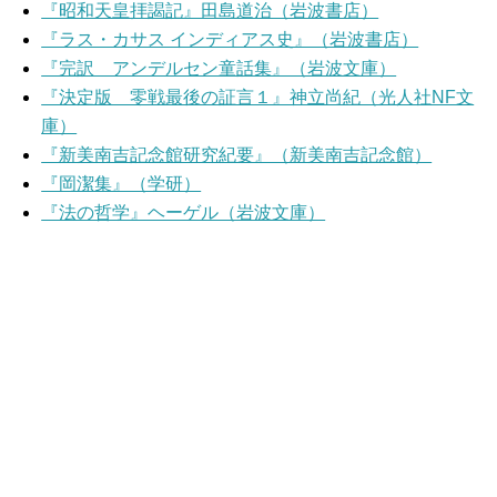
『昭和天皇拝謁記』田島道治（岩波書店）
『ラス・カサス インディアス史』（岩波書店）
『完訳 アンデルセン童話集』（岩波文庫）
『決定版 零戦最後の証言１』神立尚紀（光人社NF文
庫）
『新美南吉記念館研究紀要』（新美南吉記念館）
『岡潔集』（学研）
『法の哲学』ヘーゲル（岩波文庫）