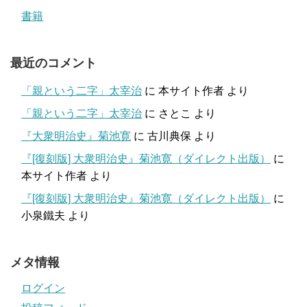
書籍
最近のコメント
「親という二字」太宰治
に
本サイト作者
より
「親という二字」太宰治
に
さとこ
より
『大衆明治史』菊池寛
に
古川典保
より
『[復刻版] 大衆明治史』菊池寛（ダイレクト出版）
に
本サイト作者
より
『[復刻版] 大衆明治史』菊池寛（ダイレクト出版）
に
小泉鐵夫
より
メタ情報
ログイン