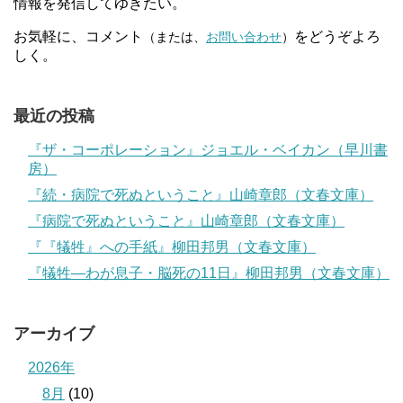
情報を発信してゆきたい。
お気軽に、コメント
をどうぞよろ
（または、
お問い合わせ
）
しく。
最近の投稿
『ザ・コーポレーション』ジョエル・ベイカン（早川書
房）
『続・病院で死ぬということ』山崎章郎（文春文庫）
『病院で死ぬということ』山崎章郎（文春文庫）
『『犠牲』への手紙』柳田邦男（文春文庫）
『犠牲―わが息子・脳死の11日』柳田邦男（文春文庫）
アーカイブ
2026年
8月
(10)