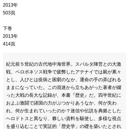
2013年
503頁
下巻
2013年
414頁
紀元前５世紀の古代地中海世界。スパルタ陣営との大激
戦、ペロポネソス戦争で疲弊したアテナイでは屍が累々
とし、人びとは疫病と困窮のなか、運命の手の弄ばれる
ままになっていた。この混迷から立ちあがった著者が綴
った大戦の長大な記録が、本書『歴史』だ。四半世紀に
およぶ激闘で諸国の力がぶつかりあうなか、何が失わ
れ、何が生まれていったのか？迷信や伝説を典拠とした
ヘロドトスと異なり、夥しい資料を駆使し、多様な視点
を盛り込むことで実証的「歴史学」の礎を築いたとされ