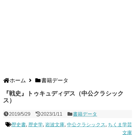
ホーム
書籍データ
『戦史』トゥキュディデス（中公クラシック
ス）
2019/5/29
2023/1/11
書籍データ
歴史書
,
歴史学
,
岩波文庫
,
中公クラシックス
,
ちくま学芸
文庫