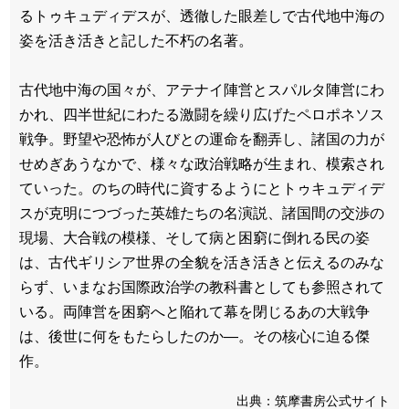
るトゥキュディデスが、透徹した眼差しで古代地中海の
姿を活き活きと記した不朽の名著。
古代地中海の国々が、アテナイ陣営とスパルタ陣営にわ
かれ、四半世紀にわたる激闘を繰り広げたペロポネソス
戦争。野望や恐怖が人びとの運命を翻弄し、諸国の力が
せめぎあうなかで、様々な政治戦略が生まれ、模索され
ていった。のちの時代に資するようにとトゥキュディデ
スが克明につづった英雄たちの名演説、諸国間の交渉の
現場、大合戦の模様、そして病と困窮に倒れる民の姿
は、古代ギリシア世界の全貌を活き活きと伝えるのみな
らず、いまなお国際政治学の教科書としても参照されて
いる。両陣営を困窮へと陥れて幕を閉じるあの大戦争
は、後世に何をもたらしたのか―。その核心に迫る傑
作。
出典：筑摩書房公式サイト