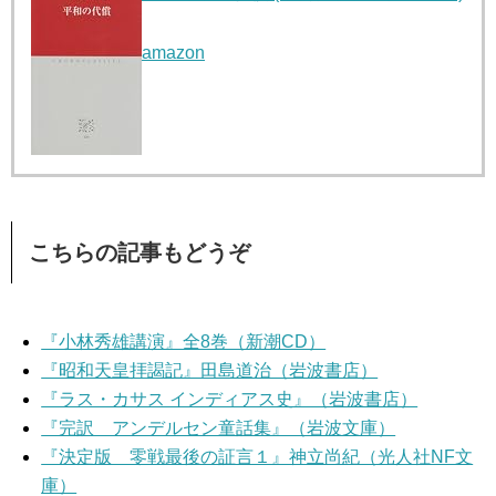
amazon
こちらの記事もどうぞ
『小林秀雄講演』全8巻（新潮CD）
『昭和天皇拝謁記』田島道治（岩波書店）
『ラス・カサス インディアス史』（岩波書店）
『完訳 アンデルセン童話集』（岩波文庫）
『決定版 零戦最後の証言１』神立尚紀（光人社NF文
庫）