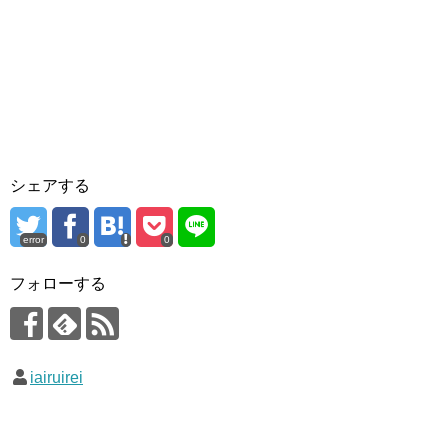
シェアする
error
0
0
フォローする
iairuirei