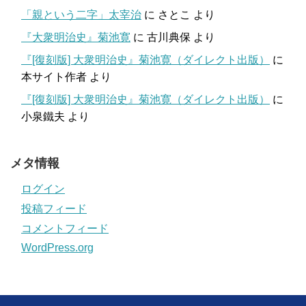
「親という二字」太宰治
に
さとこ
より
『大衆明治史』菊池寛
に
古川典保
より
『[復刻版] 大衆明治史』菊池寛（ダイレクト出版）
に
本サイト作者
より
『[復刻版] 大衆明治史』菊池寛（ダイレクト出版）
に
小泉鐵夫
より
メタ情報
ログイン
投稿フィード
コメントフィード
WordPress.org