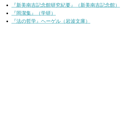
『新美南吉記念館研究紀要』（新美南吉記念館）
『岡潔集』（学研）
『法の哲学』ヘーゲル（岩波文庫）