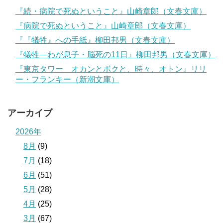
『続・病院で死ぬということ』山崎章郎（文春文庫）
『病院で死ぬということ』山崎章郎（文春文庫）
『『犠牲』への手紙』柳田邦男（文春文庫）
『犠牲―わが息子・脳死の11日』柳田邦男（文春文庫）
『東京タワー オカンとボクと、時々、オトン』リリ
ー・フランキー（新潮文庫）
アーカイブ
2026年
8月
(9)
7月
(18)
6月
(51)
5月
(28)
4月
(25)
3月
(67)