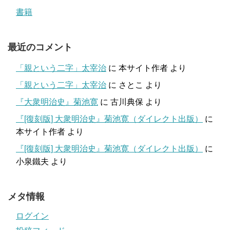
書籍
最近のコメント
「親という二字」太宰治
に
本サイト作者
より
「親という二字」太宰治
に
さとこ
より
『大衆明治史』菊池寛
に
古川典保
より
『[復刻版] 大衆明治史』菊池寛（ダイレクト出版）
に
本サイト作者
より
『[復刻版] 大衆明治史』菊池寛（ダイレクト出版）
に
小泉鐵夫
より
メタ情報
ログイン