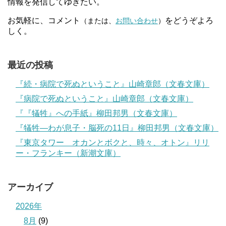
情報を発信してゆきたい。
お気軽に、コメント
をどうぞよろ
（または、
お問い合わせ
）
しく。
最近の投稿
『続・病院で死ぬということ』山崎章郎（文春文庫）
『病院で死ぬということ』山崎章郎（文春文庫）
『『犠牲』への手紙』柳田邦男（文春文庫）
『犠牲―わが息子・脳死の11日』柳田邦男（文春文庫）
『東京タワー オカンとボクと、時々、オトン』リリ
ー・フランキー（新潮文庫）
アーカイブ
2026年
8月
(9)