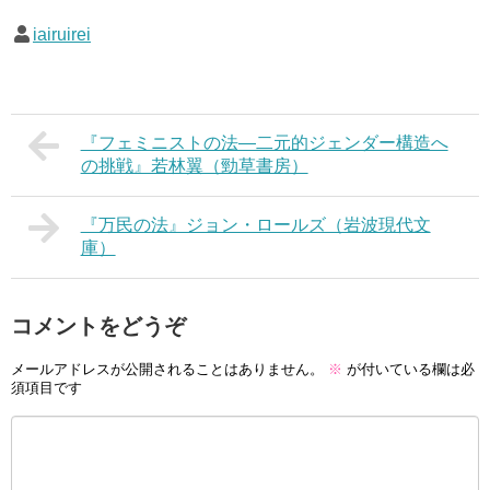
iairuirei
『フェミニストの法―二元的ジェンダー構造へ
の挑戦』若林翼（勁草書房）
『万民の法』ジョン・ロールズ（岩波現代文
庫）
コメントをどうぞ
メールアドレスが公開されることはありません。
※
が付いている欄は必
須項目です