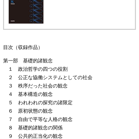
目次（収録作品）
第一部 基礎的諸観念
１ 政治哲学の四つの役割
２ 公正な協働システムとしての社会
３ 秩序だった社会の観念
４ 基本構造の観念
５ われわれの探究の諸限定
６ 原初状態の観念
７ 自由で平等な人格の観念
８ 基礎的諸観念の関係
９ 公共的正当化の観念