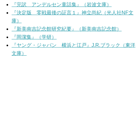
『完訳 アンデルセン童話集』（岩波文庫）
『決定版 零戦最後の証言１』神立尚紀（光人社NF文
庫）
『新美南吉記念館研究紀要』（新美南吉記念館）
『岡潔集』（学研）
『ヤング・ジャパン 横浜と江戸』J.R.ブラック（東洋
文庫）