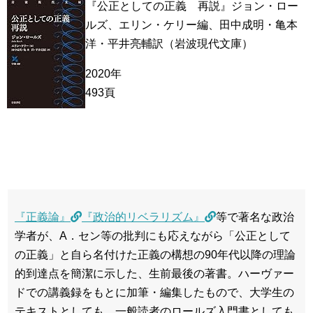
『公正としての正義 再説』ジョン・ロー
ルズ、エリン・ケリー編、田中成明・亀本
洋・平井亮輔訳（岩波現代文庫）
2020年
493頁
『正義論』
『政治的リベラリズム』
等で著名な政治
学者が、A．セン等の批判にも応えながら「公正として
の正義」と自ら名付けた正義の構想の90年代以降の理論
的到達点を簡潔に示した、生前最後の著書。ハーヴァー
ドでの講義録をもとに加筆・編集したもので、大学生の
テキストとしても、一般読者のロールズ入門書としても