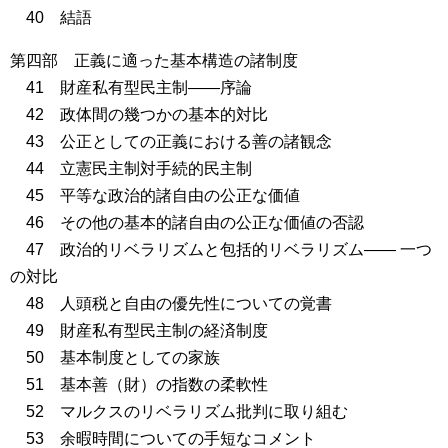
40 結語
第四部 正義に適った基本構造の諸制度
41 財産私有型民主制――序論
42 政体間の幾つかの基本的対比
43 公正としての正義における善の諸観念
44 立憲民主制対手続的民主制
45 平等な政治的諸自由の公正な価値
46 その他の基本的諸自由の公正な価値の否認
47 政治的リベラリズムと包括的リベラリズム―― 一つ
の対比
48 人頭税と自由の優先性についての覚書
49 財産私有型民主制の経済制度
50 基本制度としての家族
51 基本善（財）の指数の柔軟性
52 マルクスのリベラリズム批判に取り組む
53 余暇時間についての手短なコメント