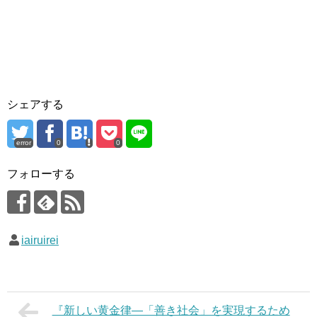
シェアする
error
0
0
フォローする
iairuirei
『新しい黄金律―「善き社会」を実現するため