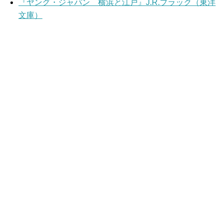
『ヤング・ジャパン 横浜と江戸』J.R.ブラック（東洋
文庫）