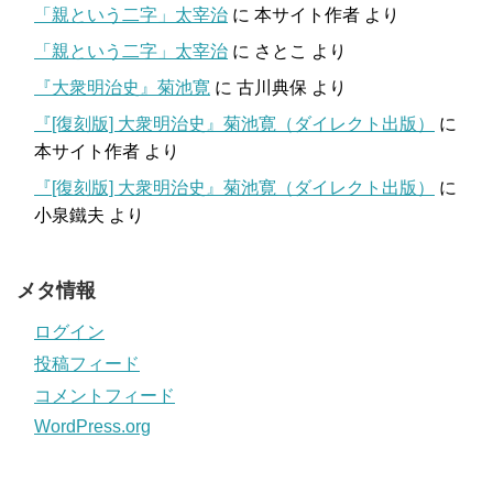
「親という二字」太宰治
に
本サイト作者
より
「親という二字」太宰治
に
さとこ
より
『大衆明治史』菊池寛
に
古川典保
より
『[復刻版] 大衆明治史』菊池寛（ダイレクト出版）
に
本サイト作者
より
『[復刻版] 大衆明治史』菊池寛（ダイレクト出版）
に
小泉鐵夫
より
メタ情報
ログイン
投稿フィード
コメントフィード
WordPress.org