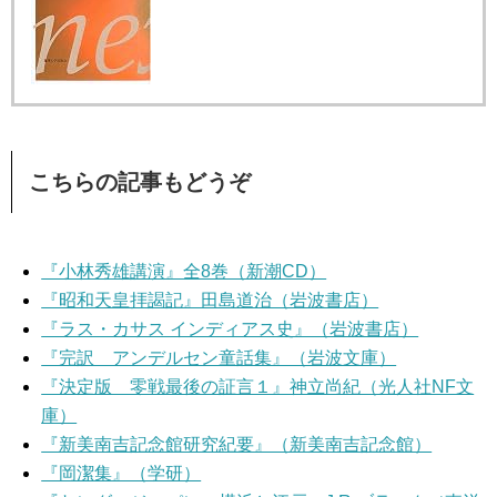
こちらの記事もどうぞ
『小林秀雄講演』全8巻（新潮CD）
『昭和天皇拝謁記』田島道治（岩波書店）
『ラス・カサス インディアス史』（岩波書店）
『完訳 アンデルセン童話集』（岩波文庫）
『決定版 零戦最後の証言１』神立尚紀（光人社NF文
庫）
『新美南吉記念館研究紀要』（新美南吉記念館）
『岡潔集』（学研）