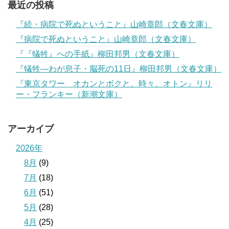
最近の投稿
『続・病院で死ぬということ』山崎章郎（文春文庫）
『病院で死ぬということ』山崎章郎（文春文庫）
『『犠牲』への手紙』柳田邦男（文春文庫）
『犠牲―わが息子・脳死の11日』柳田邦男（文春文庫）
『東京タワー オカンとボクと、時々、オトン』リリ
ー・フランキー（新潮文庫）
アーカイブ
2026年
8月
(9)
7月
(18)
6月
(51)
5月
(28)
4月
(25)