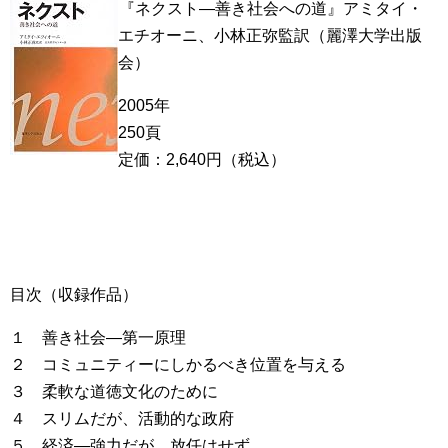
『ネクスト―善き社会への道』アミタイ・
エチオーニ、小林正弥監訳（麗澤大学出版
会）
2005年
250頁
定価：2,640円（税込）
目次（収録作品）
１ 善き社会―第一原理
２ コミュニティーにしかるべき位置を与える
３ 柔軟な道徳文化のために
４ スリムだが、活動的な政府
５ 経済―強力だが、放任はせず