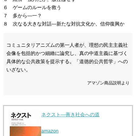
６ ゲームのルールを救う
７ 多から―一？
８ 次なる大きな対話―新たな対抗文化か、信仰復興か
コミュニタリアニズムの第一人者が、理想の民主主義社
会像を包括的かつ細緻に論究し、真の中道主義に基づく
具体的な公共政策を提示する。「道徳的公共哲学」への
いざない。
アマゾン商品説明より
ネクスト―善き社会への道
amazon