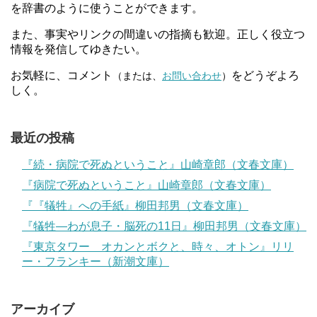
を辞書のように使うことができます。
また、事実やリンクの間違いの指摘も歓迎。正しく役立つ
情報を発信してゆきたい。
お気軽に、コメント
をどうぞよろ
（または、
お問い合わせ
）
しく。
最近の投稿
『続・病院で死ぬということ』山崎章郎（文春文庫）
『病院で死ぬということ』山崎章郎（文春文庫）
『『犠牲』への手紙』柳田邦男（文春文庫）
『犠牲―わが息子・脳死の11日』柳田邦男（文春文庫）
『東京タワー オカンとボクと、時々、オトン』リリ
ー・フランキー（新潮文庫）
アーカイブ