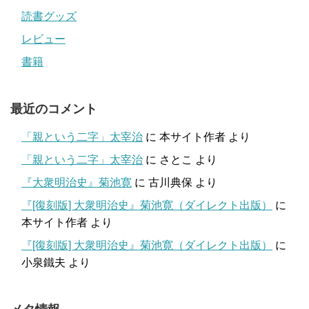
読書グッズ
レビュー
書籍
最近のコメント
「親という二字」太宰治
に
本サイト作者
より
「親という二字」太宰治
に
さとこ
より
『大衆明治史』菊池寛
に
古川典保
より
『[復刻版] 大衆明治史』菊池寛（ダイレクト出版）
に
本サイト作者
より
『[復刻版] 大衆明治史』菊池寛（ダイレクト出版）
に
小泉鐵夫
より