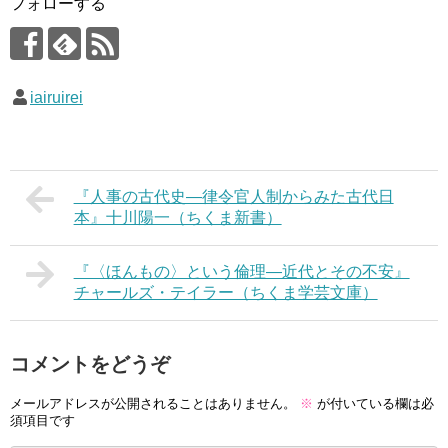
フォローする
iairuirei
『人事の古代史―律令官人制からみた古代日
本』十川陽一（ちくま新書）
『〈ほんもの〉という倫理―近代とその不安』
チャールズ・テイラー（ちくま学芸文庫）
コメントをどうぞ
メールアドレスが公開されることはありません。
※
が付いている欄は必
須項目です