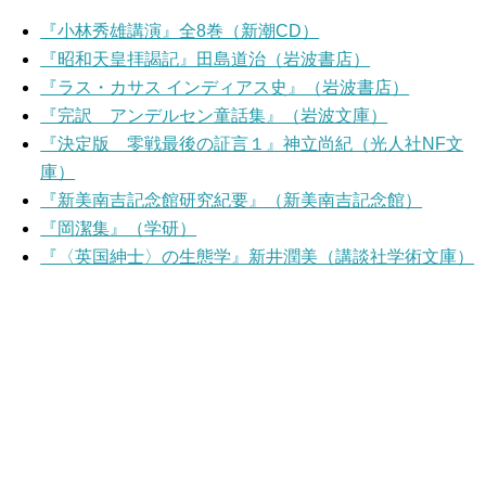
『小林秀雄講演』全8巻（新潮CD）
『昭和天皇拝謁記』田島道治（岩波書店）
『ラス・カサス インディアス史』（岩波書店）
『完訳 アンデルセン童話集』（岩波文庫）
『決定版 零戦最後の証言１』神立尚紀（光人社NF文
庫）
『新美南吉記念館研究紀要』（新美南吉記念館）
『岡潔集』（学研）
『〈英国紳士〉の生態学』新井潤美（講談社学術文庫）