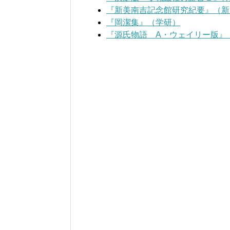
『新美南吉記念館研究紀要』（新
『岡潔集』（学研）
『源氏物語 A・ウェイリー版』