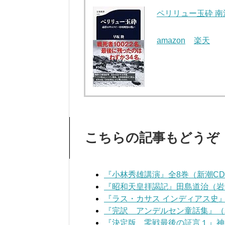
ペリリュー玉砕 南洋
amazon
楽天
こちらの記事もどうぞ
『小林秀雄講演』全8巻（新潮C
『昭和天皇拝謁記』田島道治（岩
『ラス・カサス インディアス史
『完訳 アンデルセン童話集』（
『決定版 零戦最後の証言１』神