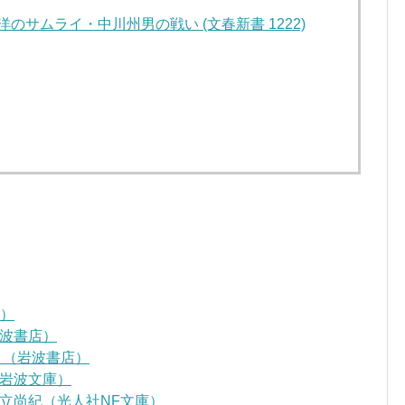
のサムライ・中川州男の戦い (文春新書 1222)
D）
波書店）
』（岩波書店）
岩波文庫）
立尚紀（光人社NF文庫）