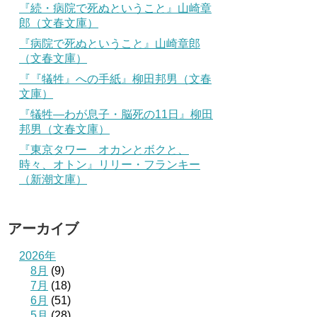
『続・病院で死ぬということ』山崎章
郎（文春文庫）
『病院で死ぬということ』山崎章郎
（文春文庫）
『『犠牲』への手紙』柳田邦男（文春
文庫）
『犠牲―わが息子・脳死の11日』柳田
邦男（文春文庫）
『東京タワー オカンとボクと、
時々、オトン』リリー・フランキー
（新潮文庫）
アーカイブ
2026年
8月
(9)
7月
(18)
6月
(51)
5月
(28)