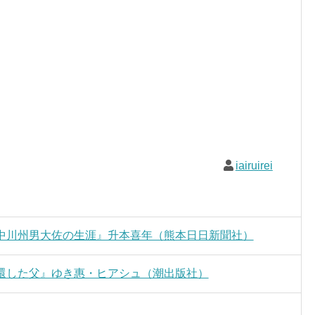
iairuirei
中川州男大佐の生涯』升本喜年（熊本日日新聞社）
還した父』ゆき惠・ヒアシュ（潮出版社）