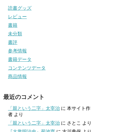
読書グッズ
レビュー
書籍
未分類
書評
参考情報
書籍データ
コンテンツデータ
商品情報
最近のコメント
「親という二字」太宰治
に
本サイト作
者
より
「親という二字」太宰治
に
さとこ
より
『大衆明治史』菊池寛
に
古川典保
より