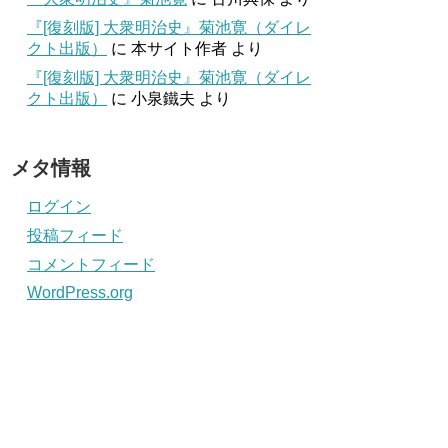
『[復刻版] 大衆明治史』菊池寛（ダイレ
クト出版）
に
本サイト作者
より
『[復刻版] 大衆明治史』菊池寛（ダイレ
クト出版）
に
小泉鐵夫
より
メタ情報
ログイン
投稿フィード
コメントフィード
WordPress.org