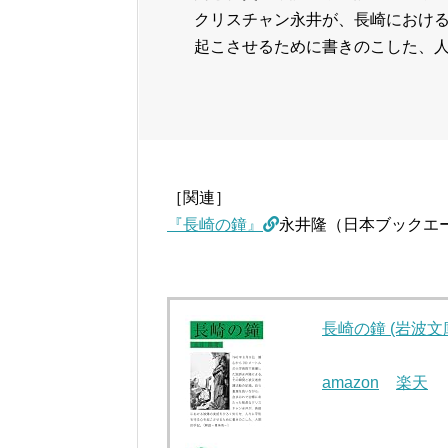
クリスチャン永井が、長崎におけ
起こさせるために書きのこした、人
［関連］
『長崎の鐘』
永井隆（日本ブックエ
長崎の鐘 (岩波文庫 
amazon
楽天