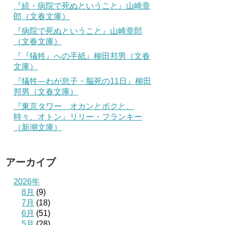
『続・病院で死ぬということ』山崎章
郎（文春文庫）
『病院で死ぬということ』山崎章郎
（文春文庫）
『『犠牲』への手紙』柳田邦男（文春
文庫）
『犠牲―わが息子・脳死の11日』柳田
邦男（文春文庫）
『東京タワー オカンとボクと、
時々、オトン』リリー・フランキー
（新潮文庫）
アーカイブ
2026年
8月
(9)
7月
(18)
6月
(51)
5月
(28)