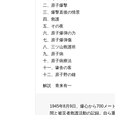
二、原子爆撃
三、爆撃直後の情景
四、救護
五、その夜
六、原子爆弾の力
七、原子爆弾傷
八、三ツ山救護班
九、原子病
十、原子病療法
十一、壕舎の客
十二、原子野の鐘
解説 青来有一
1945年8月9日、爆心から700
間と被災者救護活動の記録。自ら