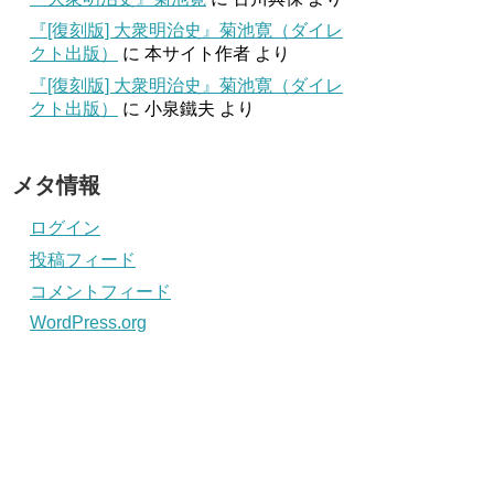
『[復刻版] 大衆明治史』菊池寛（ダイレ
クト出版）
に
本サイト作者
より
『[復刻版] 大衆明治史』菊池寛（ダイレ
クト出版）
に
小泉鐵夫
より
メタ情報
ログイン
投稿フィード
コメントフィード
WordPress.org