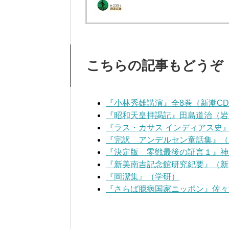
こちらの記事もどうぞ
『小林秀雄講演』全8巻（新潮C
『昭和天皇拝謁記』田島道治（岩
『ラス・カサス インディアス史
『完訳 アンデルセン童話集』（
『決定版 零戦最後の証言１』神
『新美南吉記念館研究紀要』（新
『岡潔集』（学研）
『さらば臆病国家ニッポン』佐々