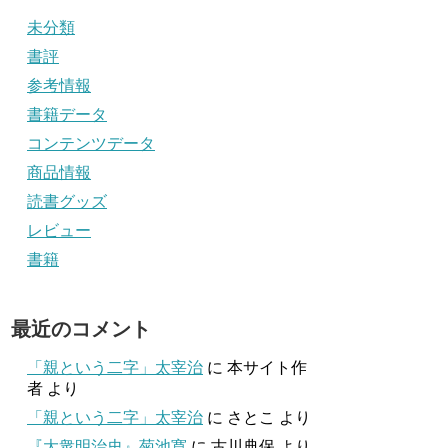
未分類
書評
参考情報
書籍データ
コンテンツデータ
商品情報
読書グッズ
レビュー
書籍
最近のコメント
「親という二字」太宰治
に
本サイト作
者
より
「親という二字」太宰治
に
さとこ
より
『大衆明治史』菊池寛
に
古川典保
より