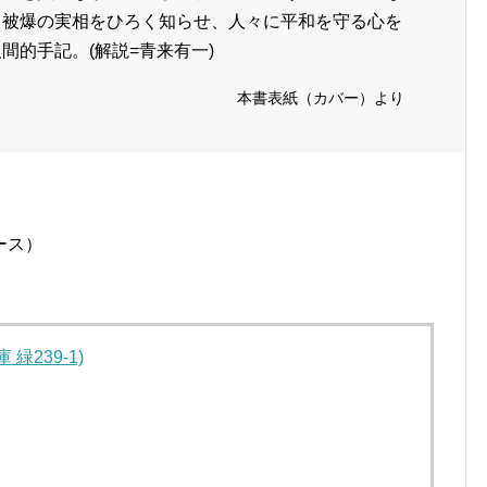
る被爆の実相をひろく知らせ、人々に平和を守る心を
間的手記。(解説=青来有一)
本書表紙（カバー）より
ース）
緑239-1)