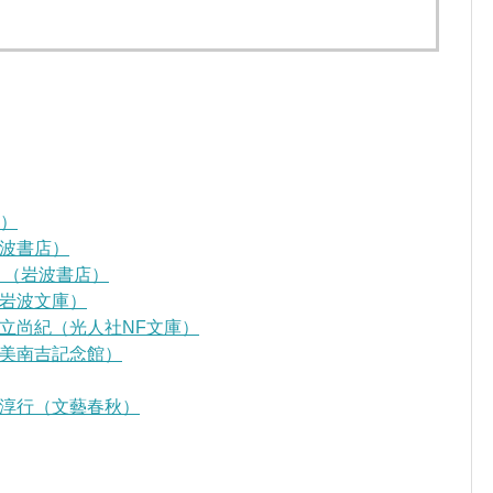
D）
波書店）
』（岩波書店）
岩波文庫）
立尚紀（光人社NF文庫）
美南吉記念館）
淳行（文藝春秋）