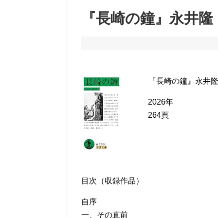
『長崎の鐘』永井隆
『長崎の鐘』永井
2026年
264頁
目次（収録作品）
自序
一、その直前