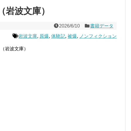
（岩波文庫）
2026/6/10
書籍データ
岩波文庫
,
原爆
,
体験記
,
被爆
,
ノンフィクション
隆（岩波文庫）