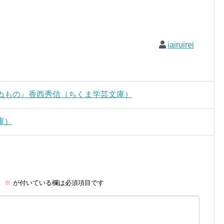
iairuirei
ぬもの』香西秀信（ちくま学芸文庫）
庫）
。
※
が付いている欄は必須項目です